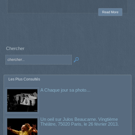
Read More
Chercher
Les Plus Consultés
A Chaque jour sa photo…
Un oeil sur Julos Beaucarne. Vingtième
Théâtre, 75020 Paris, le 26 février 2013.