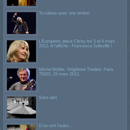
Tu valses avec une ombre.
L’Européen, place Clichy les 5 et 6 mars
2012. A l’affiche : Francesca Solleville !
Michel Bühler. Vingtième Théâtre. Paris
75020. 19 mars 2012.
Sans abri
D’un vert l’autre…