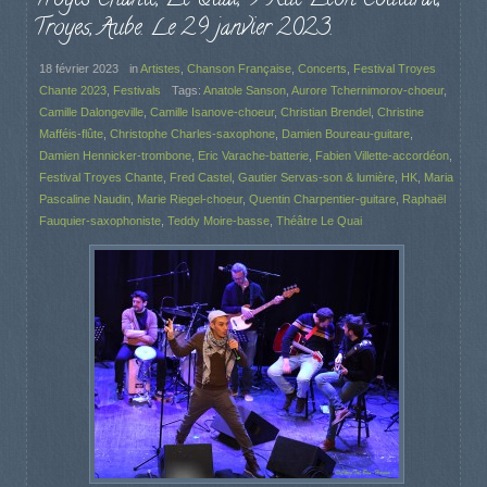
Troyes, Aube. Le 29 janvier 2023.
18 février 2023
in
Artistes
,
Chanson Française
,
Concerts
,
Festival Troyes
Chante 2023
,
Festivals
Tags:
Anatole Sanson
,
Aurore Tchernimorov-choeur
,
Camille Dalongeville
,
Camille Isanove-choeur
,
Christian Brendel
,
Christine
Mafféis-flûte
,
Christophe Charles-saxophone
,
Damien Boureau-guitare
,
Damien Hennicker-trombone
,
Eric Varache-batterie
,
Fabien Villette-accordéon
,
Festival Troyes Chante
,
Fred Castel
,
Gautier Servas-son & lumière
,
HK
,
Maria
Pascaline Naudin
,
Marie Riegel-choeur
,
Quentin Charpentier-guitare
,
Raphaël
Fauquier-saxophoniste
,
Teddy Moire-basse
,
Théâtre Le Quai