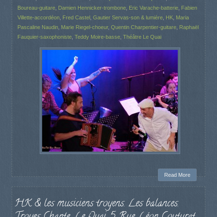
Boureau-guitare
,
Damien Hennicker-trombone
,
Eric Varache-batterie
,
Fabien
Villette-accordéon
,
Fred Castel
,
Gautier Servas-son & lumière
,
HK
,
Maria
Pascaline Naudin
,
Marie Riegel-choeur
,
Quentin Charpentier-guitare
,
Raphaël
Fauquier-saxophoniste
,
Teddy Moire-basse
,
Théâtre Le Quai
Read More
HK & les musiciens troyens. Les balances.
Troyes Chante, Le Quai, 5 Rue Léon Couturat,