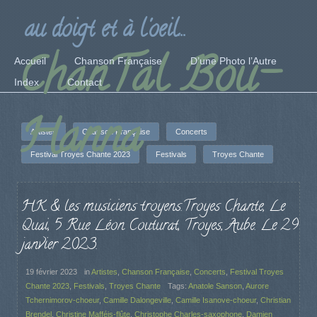
au doigt et à l'oeil...
ChanTal Bou-
Accueil
Chanson Française
D’une Photo l’Autre
Index
Contact
Hanna
Artistes
Chanson Française
Concerts
Festival Troyes Chante 2023
Festivals
Troyes Chante
HK & les musiciens troyens.Troyes Chante, Le
Quai, 5 Rue Léon Couturat, Troyes, Aube. Le 29
janvier 2023.
19 février 2023
in
Artistes
,
Chanson Française
,
Concerts
,
Festival Troyes
Chante 2023
,
Festivals
,
Troyes Chante
Tags:
Anatole Sanson
,
Aurore
Tchernimorov-choeur
,
Camille Dalongeville
,
Camille Isanove-choeur
,
Christian
Brendel
,
Christine Mafféis-flûte
,
Christophe Charles-saxophone
,
Damien