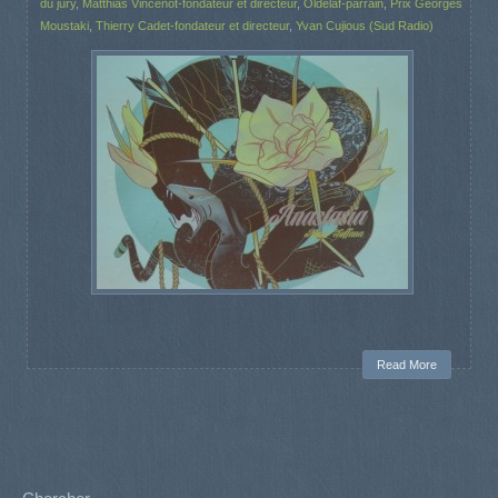
du jury
,
Matthias Vincenot-fondateur et directeur
,
Oldelaf-parrain
,
Prix Georges
Moustaki
,
Thierry Cadet-fondateur et directeur
,
Yvan Cujious (Sud Radio)
Read More