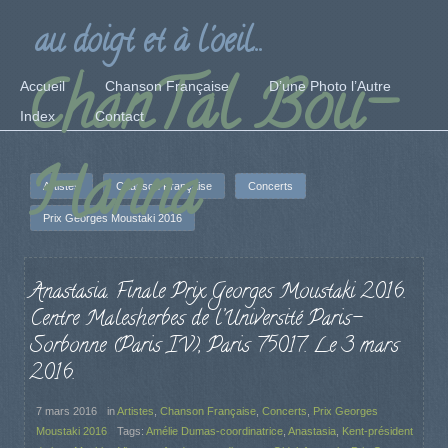
au doigt et à l'oeil...
ChanTal Bou-
Accueil
Chanson Française
D’une Photo l’Autre
Index
Contact
Hanna
Artistes
Chanson Française
Concerts
Prix Georges Moustaki 2016
Anastasia. Finale Prix Georges Moustaki 2016.
Centre Malesherbes de l’Université Paris-
Sorbonne (Paris IV), Paris 75017. Le 3 mars
2016.
7 mars 2016
in
Artistes
,
Chanson Française
,
Concerts
,
Prix Georges
Moustaki 2016
Tags:
Amélie Dumas-coordinatrice
,
Anastasia
,
Kent-président