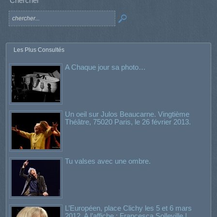
Chercher
Les Plus Consultés
A Chaque jour sa photo…
Un oeil sur Julos Beaucarne. Vingtième
Théâtre, 75020 Paris, le 26 février 2013.
Tu valses avec une ombre.
L’Européen, place Clichy les 5 et 6 mars
2012. A l’affiche : Francesca Solleville !