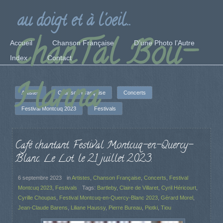
au doigt et à l'oeil...
ChanTal Bou-
Accueil
Chanson Française
D’une Photo l’Autre
Index
Contact
Hanna
Artistes
Chanson Française
Concerts
Festival Montcuq 2023
Festivals
Café chantant. Festival Montcuq-en-Quercy-
Blanc. Le Lot. le 21 juillet 2023.
6 septembre 2023
in
Artistes
,
Chanson Française
,
Concerts
,
Festival
Montcuq 2023
,
Festivals
Tags:
Bartleby
,
Claire de Villaret
,
Cyril Héricourt
,
Cyrille Choupas
,
Festival Montcuq-en-Quercy-Blanc 2023
,
Gérard Morel
,
Jean-Claude Barens
,
Liliane Haussy
,
Pierre Bureau
,
Piotki
,
Tiou