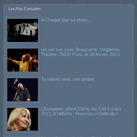
Les Plus Consultés
A Chaque jour sa photo…
Un oeil sur Julos Beaucarne. Vingtième
Théâtre, 75020 Paris, le 26 février 2013.
Tu valses avec une ombre.
L’Européen, place Clichy les 5 et 6 mars
2012. A l’affiche : Francesca Solleville !