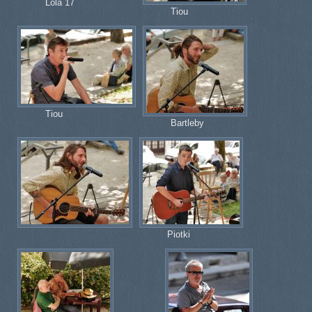
Lola 17
Tiou
Tiou
Bartleby
Piotki