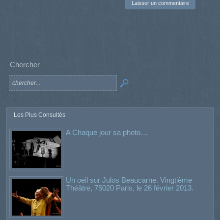
Chercher
Les Plus Consultés
A Chaque jour sa photo…
Un oeil sur Julos Beaucarne. Vingtième
Théâtre, 75020 Paris, le 26 février 2013.