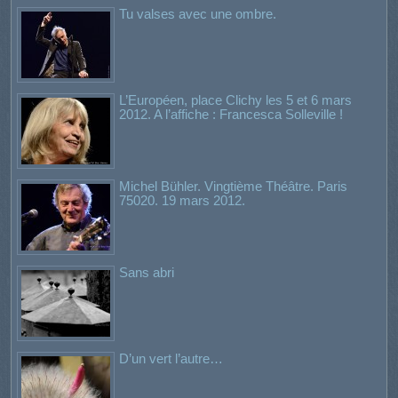
Tu valses avec une ombre.
L’Européen, place Clichy les 5 et 6 mars
2012. A l’affiche : Francesca Solleville !
Michel Bühler. Vingtième Théâtre. Paris
75020. 19 mars 2012.
Sans abri
D’un vert l’autre…