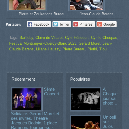
Pierre et Zoukerions Bureau
Jean-Claude Barens
Partager:
Facebook
Twitter
Pinterest
Google
Tags:
Bartleby
,
Claire de Villaret
,
Cyril Héricourt
,
Cyrille Choupas
,
Festival Montcuq-en-Quercy-Blanc 2023
,
Gérard Morel
,
Jean-
Claude Barens
,
Liliane Haussy
,
Pierre Bureau
,
Piotki
,
Tiou
Récemment
Populaires
9ème
A
Concert
Chaque
jour sa
photo…
Solidaire. Gérard Morel et
Un oeil
ses invités. Théâtre
sur
Jacques Bodoin, 1 place
Julos
Rampon, Tournon-sur-