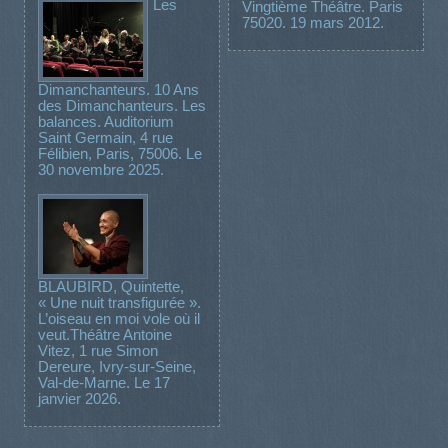
Les
Vingtième Théâtre. Paris
75020. 19 mars 2012.
Dimanchanteurs. 10 Ans
des Dimanchanteurs. Les
balances. Auditorium
Saint Germain, 4 rue
Félibien, Paris, 75006. Le
30 novembre 2025.
BLAUBIRD, Quintette,
« Une nuit transfigurée ».
L’oiseau en moi vole où il
veut.Théâtre Antoine
Vitez, 1 rue Simon
Dereure, Ivry-sur-Seine,
Val-de-Marne. Le 17
janvier 2026.