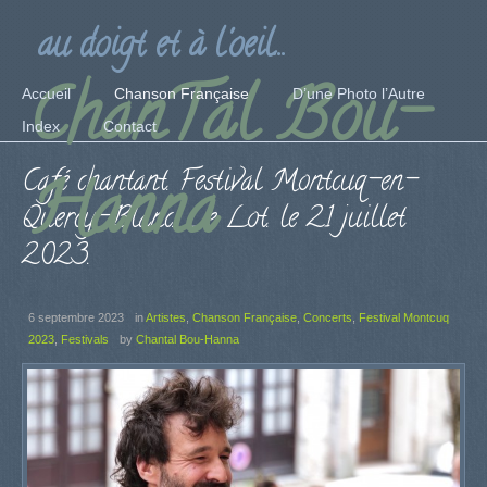
au doigt et à l'oeil...
ChanTal Bou-
Accueil
Chanson Française
D’une Photo l’Autre
Index
Contact
Café chantant. Festival Montcuq-en-
Hanna
Quercy-Blanc. Le Lot. le 21 juillet
2023.
6 septembre 2023
in
Artistes
,
Chanson Française
,
Concerts
,
Festival Montcuq
2023
,
Festivals
by
Chantal Bou-Hanna