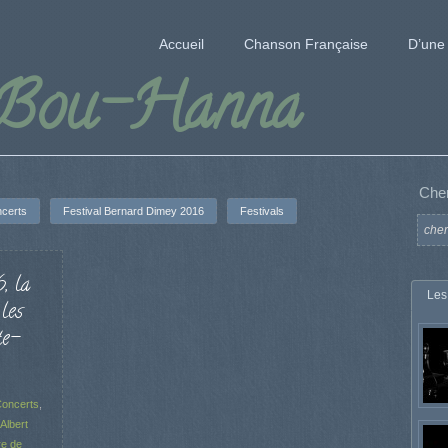
Accueil
Chanson Française
D’une 
 Bou-Hanna
Che
certs
Festival Bernard Dimey 2016
Festivals
, la
Les
les
te-
oncerts
,
Albert
re de