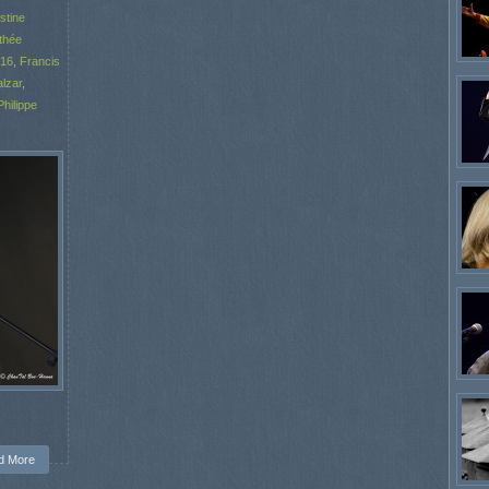
stine
thée
016
,
Francis
alzar
,
Philippe
d More