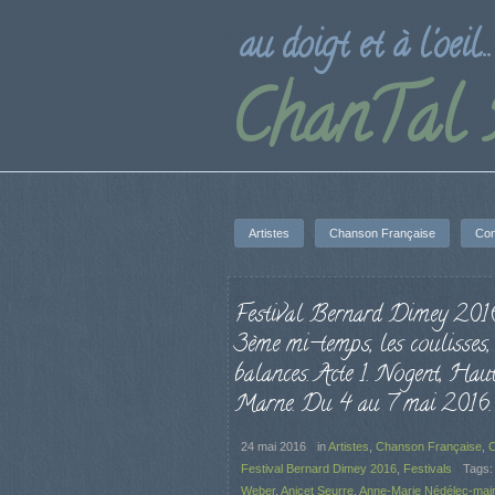
au doigt et à l'oeil...
ChanTal
Artistes
Chanson Française
Con
Festival Bernard Dimey 2016
3ème mi-temps, les coulisses, 
balances. Acte 1. Nogent, Hau
Marne. Du 4 au 7 mai 2016.
24 mai 2016
in
Artistes
,
Chanson Française
,
C
Festival Bernard Dimey 2016
,
Festivals
Tags:
Weber
,
Anicet Seurre
,
Anne-Marie Nédélec-mai