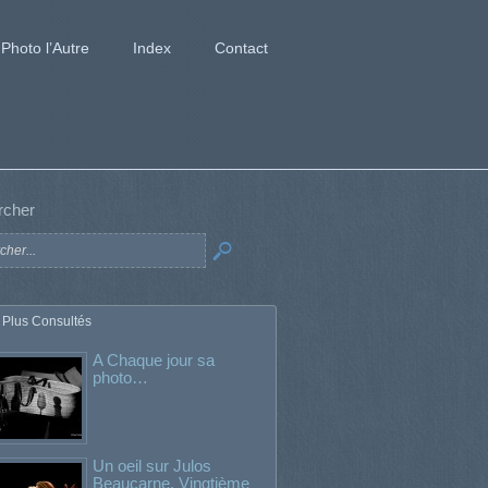
Photo l’Autre
Index
Contact
rcher
 Plus Consultés
A Chaque jour sa
photo…
Un oeil sur Julos
Beaucarne. Vingtième