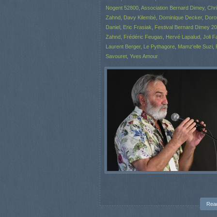
Nogent 52800
,
Association Bernard Dimey
,
Chri
Zahnd
,
Davy Kilembé
,
Dominique Decker
,
Doro
Daniel
,
Eric Frasiak
,
Festival Bernard Dimey 2
Zahnd
,
Frédéric Feugas
,
Hervé Lapalud
,
Joli F
Laurent Berger
,
Le Pythagore
,
Mamz'elle Suzi
,
Savouret
,
Yves Amour
Rea