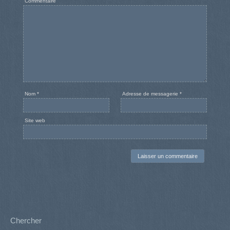
Commentaire
Nom
*
Adresse de messagerie
*
Site web
Chercher