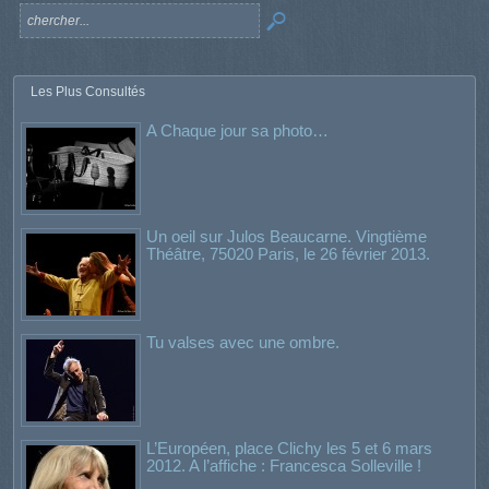
Les Plus Consultés
A Chaque jour sa photo…
Un oeil sur Julos Beaucarne. Vingtième
Théâtre, 75020 Paris, le 26 février 2013.
Tu valses avec une ombre.
L’Européen, place Clichy les 5 et 6 mars
2012. A l’affiche : Francesca Solleville !