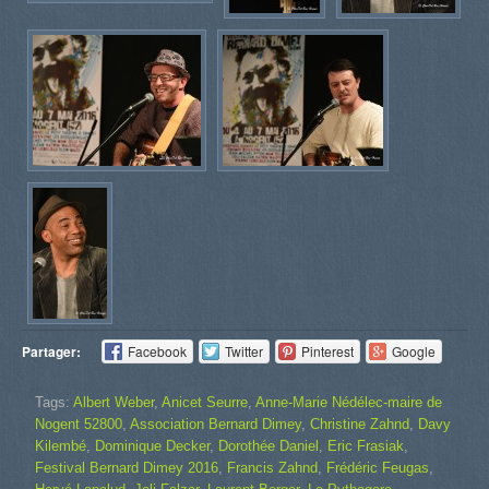
Partager:
Facebook
Twitter
Pinterest
Google
Tags:
Albert Weber
,
Anicet Seurre
,
Anne-Marie Nédélec-maire de
Nogent 52800
,
Association Bernard Dimey
,
Christine Zahnd
,
Davy
Kilembé
,
Dominique Decker
,
Dorothée Daniel
,
Eric Frasiak
,
Festival Bernard Dimey 2016
,
Francis Zahnd
,
Frédéric Feugas
,