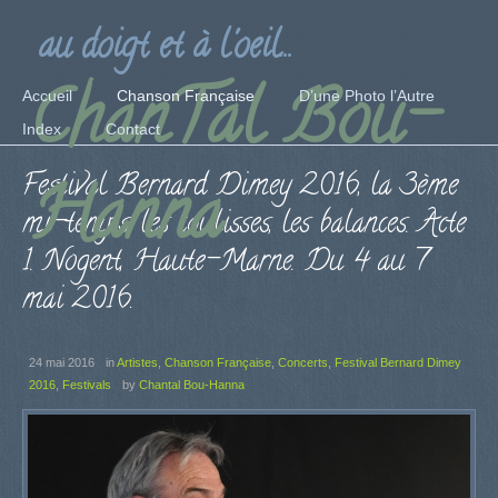
au doigt et à l'oeil...
ChanTal Bou-
Accueil
Chanson Française
D’une Photo l’Autre
Index
Contact
Festival Bernard Dimey 2016, la 3ème
Hanna
mi-temps, les coulisses, les balances. Acte
1. Nogent, Haute-Marne. Du 4 au 7
mai 2016.
24 mai 2016
in
Artistes
,
Chanson Française
,
Concerts
,
Festival Bernard Dimey
2016
,
Festivals
by
Chantal Bou-Hanna