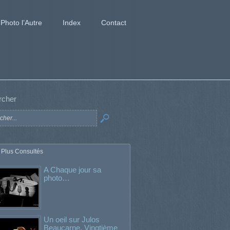
Photo l’Autre
Index
Contact
rcher
 Plus Consultés
A Chaque jour sa
photo…
Un oeil sur Julos
Beaucarne. Vingtième