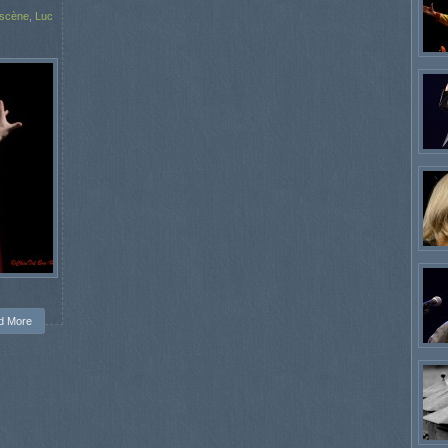
 scène
,
Luc
d More