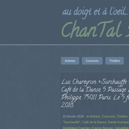
au doigt et à l'oeil...
ChanTal
Artistes
Concerts
Théâtre
Luc Chareyron: « Surchauffe 
Café de la Danse, 5 Passage
Philippe, 75011 Paris. Le 5 fé
2018.
10 février 2018
in
Artistes
,
Concerts
,
Théâtre
"Surchauffe"
,
Café de la Danse
,
Daniel Gasque
Dominique Fournier
,
Franck Besson
,
Géraldine