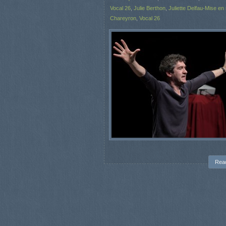
Vocal 26
,
Julie Berthon
,
Juliette Delfau-Mise en
Chareyron
,
Vocal 26
Rea