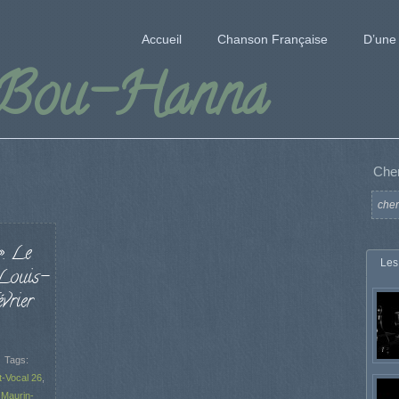
Accueil
Chanson Française
D’une 
 Bou-Hanna
Che
». Le
Les
 Louis-
vrier
Tags:
t-Vocal 26
,
 Maurin-