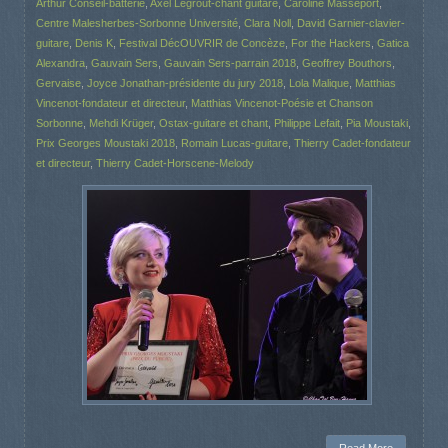
Arthur Conseil-batterie
,
Axel Legrout-chant guitare
,
Caroline Masseport
,
Centre Malesherbes-Sorbonne Université
,
Clara Noll
,
David Garnier-clavier-
guitare
,
Denis K
,
Festival DécOUVRIR de Concèze
,
For the Hackers
,
Gatica
Alexandra
,
Gauvain Sers
,
Gauvain Sers-parrain 2018
,
Geoffrey Bouthors
,
Gervaise
,
Joyce Jonathan-présidente du jury 2018
,
Lola Malique
,
Matthias
Vincenot-fondateur et directeur
,
Matthias Vincenot-Poésie et Chanson
Sorbonne
,
Mehdi Krüger
,
Ostax-guitare et chant
,
Philippe Lefait
,
Pia Moustaki
,
Prix Georges Moustaki 2018
,
Romain Lucas-guitare
,
Thierry Cadet-fondateur
et directeur
,
Thierry Cadet-Horscene-Melody
Read More