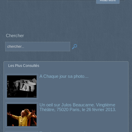
Chercher
Les Plus Consultés
A Chaque jour sa photo…
Un oeil sur Julos Beaucarne. Vingtième
Théâtre, 75020 Paris, le 26 février 2013.