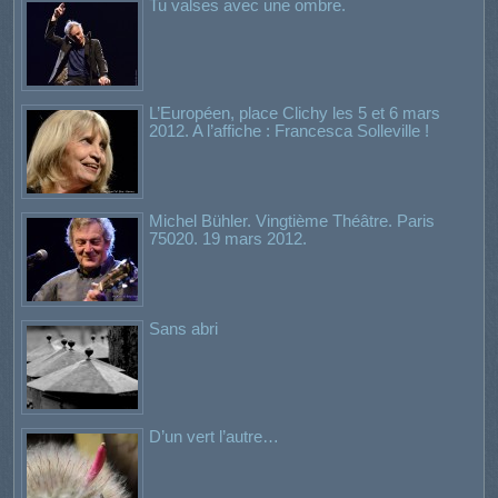
Tu valses avec une ombre.
L’Européen, place Clichy les 5 et 6 mars
2012. A l’affiche : Francesca Solleville !
Michel Bühler. Vingtième Théâtre. Paris
75020. 19 mars 2012.
Sans abri
D’un vert l’autre…