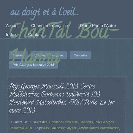
au doigt et à l'oeil...
ChanTal Bou-
Accueil
Chanson Française
D’une Photo l’Autre
Index
Contact
Hanna
Artistes
Chanson Française
Concerts
Prix Georges Moustaki 2018
Prix Georges Moustaki 2018. Centre
Malesherbes, Sorbonne Université, 108
Boulevard Malesherbes, 75017 Paris. Le 1er
mars 2018.
12 mars 2018
in
Artistes
,
Chanson Française
,
Concerts
,
Prix Georges
Moustaki 2018
Tags:
Alex Gal-basse
,
Alysce
,
Amélie Dumas-coordinatrice
,