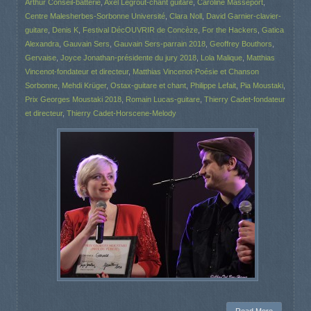
Arthur Conseil-batterie
,
Axel Legrout-chant guitare
,
Caroline Masseport
,
Centre Malesherbes-Sorbonne Université
,
Clara Noll
,
David Garnier-clavier-
guitare
,
Denis K
,
Festival DécOUVRIR de Concèze
,
For the Hackers
,
Gatica
Alexandra
,
Gauvain Sers
,
Gauvain Sers-parrain 2018
,
Geoffrey Bouthors
,
Gervaise
,
Joyce Jonathan-présidente du jury 2018
,
Lola Malique
,
Matthias
Vincenot-fondateur et directeur
,
Matthias Vincenot-Poésie et Chanson
Sorbonne
,
Mehdi Krüger
,
Ostax-guitare et chant
,
Philippe Lefait
,
Pia Moustaki
,
Prix Georges Moustaki 2018
,
Romain Lucas-guitare
,
Thierry Cadet-fondateur
et directeur
,
Thierry Cadet-Horscene-Melody
Read More