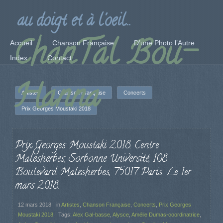
au doigt et à l'oeil...
ChanTal Bou-
Accueil
Chanson Française
D’une Photo l’Autre
Index
Contact
Hanna
Artistes
Chanson Française
Concerts
Prix Georges Moustaki 2018
Prix Georges Moustaki 2018. Centre
Malesherbes, Sorbonne Université, 108
Boulevard Malesherbes, 75017 Paris. Le 1er
mars 2018.
12 mars 2018
in
Artistes
,
Chanson Française
,
Concerts
,
Prix Georges
Moustaki 2018
Tags:
Alex Gal-basse
,
Alysce
,
Amélie Dumas-coordinatrice
,