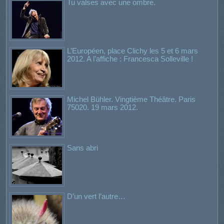
Tu valses avec une ombre.
L’Européen, place Clichy les 5 et 6 mars
2012. A l’affiche : Francesca Solleville !
Michel Bühler. Vingtième Théâtre. Paris
75020. 19 mars 2012.
Sans abri
D’un vert l’autre…