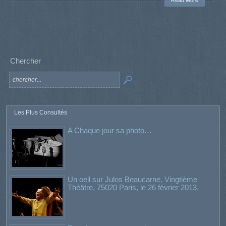
Chercher
Les Plus Consultés
A Chaque jour sa photo…
Un oeil sur Julos Beaucarne. Vingtième
Théâtre, 75020 Paris, le 26 février 2013.