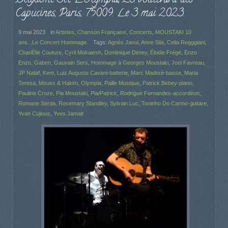
Capucines, Paris, 75009. Le 3 mai 2023.
9 mai 2023
in
Artistes
,
Chanson Française
,
Concerts
,
MOUSTAKI 10
ans...Le Concert Hommage.
Tags:
Agnès Jaoui
,
Anne Sila
,
Celia Regggiani
,
CharlÉlie Couture
,
Cyril Mokaiesh
,
Dominique Dimey
,
Élodie Frégé
,
Enzo
Enzo
,
Gaben
,
Gauvain Sers
,
Hommage à Georges Moustaki
,
Joel Favreau
,
JP Nataf
,
Kent
,
Luiz Augusto Cavani-batterie
,
Marc Madoré-basse
,
Maria
Teresa
,
Mouss & Hakim
,
Olympia
,
Paille Musique
,
Patrick Bebey-piano
,
Pauline Croze
,
Pia Moustaki
,
Pia/Patrick
,
Rodrigue Fernandes-accordéon
,
Romane Serda
,
Rosemary Standley
,
Sylvain Luc
,
Toninho Do Carmo-guitare
,
Yvan Cujious
,
Yves Jamait