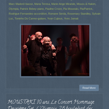
Marc Madoré-basse
,
Maria Teresa
,
Marie-Ange Mirande
,
Mouss & Hakim
,
Olympia
,
Patrick Bebey-piano
,
Pauline Croze
,
Pia Moustaki
,
Pia/Patrick
,
Rodrigue Fernandes-accordéon
,
Romane Serda
,
Rosemary Standley
,
Sylvain
Luc
,
Toninho Do Carmo-guitare
,
Yvan Cujious
,
Yves Jamait
Read More
MOUSTAKI 10 ans…Le Concert Hommage.
Deuxième Set. L’Olympia, 28 boulevard des