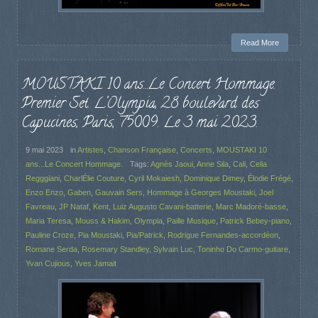
Read More
MOUSTAKI 10 ans…Le Concert Hommage.
Premier Set. L’Olympia, 28 boulevard des
Capucines, Paris, 75009. Le 3 mai 2023.
9 mai 2023
in
Artistes
,
Chanson Française
,
Concerts
,
MOUSTAKI 10
ans...Le Concert Hommage.
Tags:
Agnès Jaoui
,
Anne Sila
,
Cali
,
Celia
Regggiani
,
CharlÉlie Couture
,
Cyril Mokaiesh
,
Dominique Dimey
,
Élodie Frégé
,
Enzo Enzo
,
Gaben
,
Gauvain Sers
,
Hommage à Georges Moustaki
,
Joel
Favreau
,
JP Nataf
,
Kent
,
Luiz Augusto Cavani-batterie
,
Marc Madoré-basse
,
Maria Teresa
,
Mouss & Hakim
,
Olympia
,
Paille Musique
,
Patrick Bebey-piano
,
Pauline Croze
,
Pia Moustaki
,
Pia/Patrick
,
Rodrigue Fernandes-accordéon
,
Romane Serda
,
Rosemary Standley
,
Sylvain Luc
,
Toninho Do Carmo-guitare
,
Yvan Cujious
,
Yves Jamait