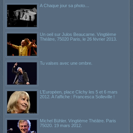
A Chaque jour sa photo…
Un oeil sur Julos Beaucarne. Vingtième
Théâtre, 75020 Paris, le 26 février 2013.
Tu valses avec une ombre.
L’Européen, place Clichy les 5 et 6 mars
2012. A l’affiche : Francesca Solleville !
Michel Bühler. Vingtième Théâtre. Paris
75020. 19 mars 2012.