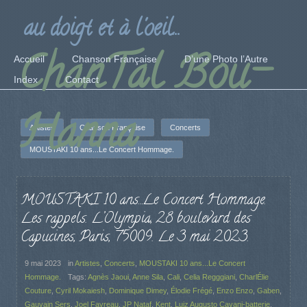
au doigt et à l'oeil...
ChanTal Bou-
Accueil
Chanson Française
D’une Photo l’Autre
Index
Contact
Hanna
Artistes
Chanson Française
Concerts
MOUSTAKI 10 ans...Le Concert Hommage.
MOUSTAKI 10 ans…Le Concert Hommage.
Les rappels. L’Olympia, 28 boulevard des
Capucines, Paris, 75009. Le 3 mai 2023.
9 mai 2023
in
Artistes
,
Concerts
,
MOUSTAKI 10 ans...Le Concert
Hommage.
Tags:
Agnès Jaoui
,
Anne Sila
,
Cali
,
Celia Regggiani
,
CharlÉlie
Couture
,
Cyril Mokaiesh
,
Dominique Dimey
,
Élodie Frégé
,
Enzo Enzo
,
Gaben
,
Gauvain Sers
,
Joel Favreau
,
JP Nataf
,
Kent
,
Luiz Augusto Cavani-batterie
,