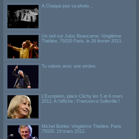
A Chaque jour sa photo…
Un oeil sur Julos Beaucarne. Vingtième
Théâtre, 75020 Paris, le 26 février 2013.
Tu valses avec une ombre.
L’Européen, place Clichy les 5 et 6 mars
2012. A l’affiche : Francesca Solleville !
Michel Bühler. Vingtième Théâtre. Paris
75020. 19 mars 2012.