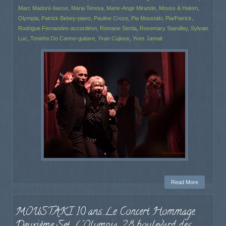
Marc Madoré-basse
,
Maria Teresa
,
Marie-Ange Mirande
,
Mouss & Hakim
,
Olympia
,
Patrick Bebey-piano
,
Pauline Croze
,
Pia Moustaki
,
Pia/Patrick
,
Rodrigue Fernandes-accordéon
,
Romane Serda
,
Rosemary Standley
,
Sylvain
Luc
,
Toninho Do Carmo-guitare
,
Yvan Cujious
,
Yves Jamait
Read More
MOUSTAKI 10 ans…Le Concert Hommage.
Deuxième Set. L’Olympia, 28 boulevard des