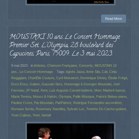
Read More
MOUSTAKI 10 ans…Le Concert Hommage.
Premier Set. L’Olympia, 28 boulevard des
Capucines, Paris, 75009. Le 3 mai 2023.
9 mai 2023
in
Artistes
,
Chanson Française
,
Concerts
,
MOUSTAKI 10
ans...Le Concert Hommage.
Tags:
Agnès Jaoui
,
Anne Sila
,
Cali
,
Celia
Regggiani
,
CharlÉlie Couture
,
Cyril Mokaiesh
,
Dominique Dimey
,
Élodie Frégé
,
Enzo Enzo
,
Gaben
,
Gauvain Sers
,
Hommage à Georges Moustaki
,
Joel
Favreau
,
JP Nataf
,
Kent
,
Luiz Augusto Cavani-batterie
,
Marc Madoré-basse
,
Maria Teresa
,
Mouss & Hakim
,
Olympia
,
Paille Musique
,
Patrick Bebey-piano
,
Pauline Croze
,
Pia Moustaki
,
Pia/Patrick
,
Rodrigue Fernandes-accordéon
,
Romane Serda
,
Rosemary Standley
,
Sylvain Luc
,
Toninho Do Carmo-guitare
,
Yvan Cujious
,
Yves Jamait