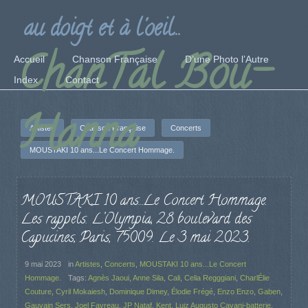
au doigt et à l'oeil...
ChanTal Bou-
Accueil
Chanson Française
D’une Photo l’Autre
Index
Contact
Hanna
Artistes
Chanson Française
Concerts
MOUSTAKI 10 ans...Le Concert Hommage.
MOUSTAKI 10 ans…Le Concert Hommage.
Les rappels. L’Olympia, 28 boulevard des
Capucines, Paris, 75009. Le 3 mai 2023.
9 mai 2023
in
Artistes
,
Concerts
,
MOUSTAKI 10 ans...Le Concert
Hommage.
Tags:
Agnès Jaoui
,
Anne Sila
,
Cali
,
Celia Regggiani
,
CharlÉlie
Couture
,
Cyril Mokaiesh
,
Dominique Dimey
,
Élodie Frégé
,
Enzo Enzo
,
Gaben
,
Gauvain Sers
,
Joel Favreau
,
JP Nataf
,
Kent
,
Luiz Augusto Cavani-batterie
,