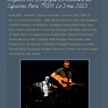
Capucines, Paris, 75009. Le 3 mai 2023.
9 mai 2023
in
Artistes
,
Chanson Française
,
Concerts
,
MOUSTAKI 10
ans...Le Concert Hommage.
Tags:
Agnès Jaoui
,
Anne Sila
,
Celia Regggiani
,
CharlÉlie Couture
,
Cyril Mokaiesh
,
Dominique Dimey
,
Élodie Frégé
,
Enzo
Enzo
,
Gaben
,
Gauvain Sers
,
Hommage à Georges Moustaki
,
Joel Favreau
,
JP Nataf
,
Kent
,
Luiz Augusto Cavani-batterie
,
Marc Madoré-basse
,
Maria
Teresa
,
Mouss & Hakim
,
Olympia
,
Paille Musique
,
Patrick Bebey-piano
,
Pauline Croze
,
Pia Moustaki
,
Pia/Patrick
,
Rodrigue Fernandes-accordéon
,
Romane Serda
,
Rosemary Standley
,
Sylvain Luc
,
Toninho Do Carmo-guitare
,
Yvan Cujious
,
Yves Jamait