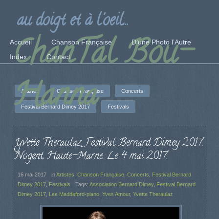
au doigt et à l'oeil...
ChanTal Bou-
Accueil
Chanson Française
D’une Photo l’Autre
Index
Contact
Hanna
Artistes
Chanson Française
Concerts
Festival Bernard Dimey 2017
Festivals
Yvette Theraulaz. Festival Bernard Dimey 2017.
Nogent, Haute-Marne. Le 4 mai 2017.
16 mai 2017
in
Artistes
,
Chanson Française
,
Concerts
,
Festival Bernard
Dimey 2017
,
Festivals
Tags:
Association Bernard Dimey
,
Festival Bernard
Dimey 2017
,
Lee Maddeford-piano
,
Yves Amour
,
Yvette Theraulaz