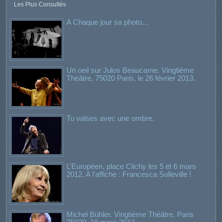
Les Plus Consultés
A Chaque jour sa photo…
Un oeil sur Julos Beaucarne. Vingtième
Théâtre, 75020 Paris, le 26 février 2013.
Tu valses avec une ombre.
L’Européen, place Clichy les 5 et 6 mars
2012. A l’affiche : Francesca Solleville !
Michel Bühler. Vingtième Théâtre. Paris