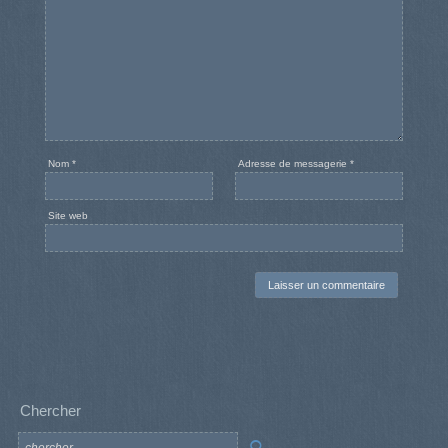
Nom
*
Adresse de messagerie
*
Site web
Chercher