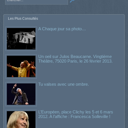
Les Plus Consultés
A Chaque jour sa photo…
Un oeil sur Julos Beaucarne. Vingtième
Théâtre, 75020 Paris, le 26 février 2013.
Tu valses avec une ombre.
L’Européen, place Clichy les 5 et 6 mars
2012. A l’affiche : Francesca Solleville !