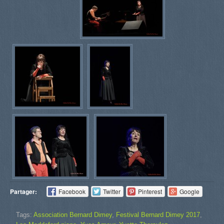
Partager:
Facebook
Twitter
Pinterest
Google
Tags:
Association Bernard Dimey
,
Festival Bernard Dimey 2017
,