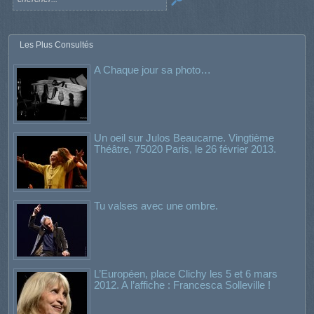
Les Plus Consultés
A Chaque jour sa photo…
Un oeil sur Julos Beaucarne. Vingtième
Théâtre, 75020 Paris, le 26 février 2013.
Tu valses avec une ombre.
L’Européen, place Clichy les 5 et 6 mars
2012. A l’affiche : Francesca Solleville !