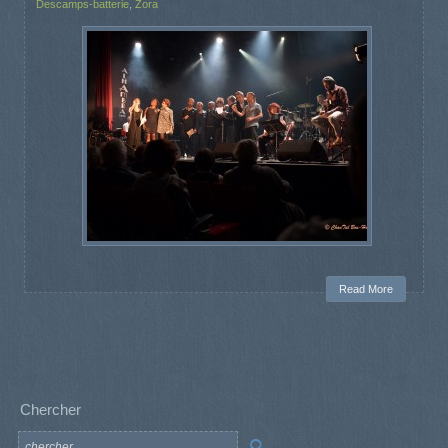
Descamps-batterie
,
Zora
Read More
Chercher