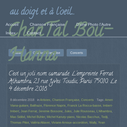
au doigt et à l'oeil...
ChanTal Bou-
Accueil
Chanson Française
D’une Photo l’Autre
Index
Contact
Hanna
Artistes
Chanson Française
Concerts
C’est un joli nom camarade. L’empreinte Ferrat.
Alhambra, 21 rue Yves Toudic, Paris 75010. Le
4 décembre 2018.
8 décembre 2018
in
Artistes
,
Chanson Française
,
Concerts
Tags:
Amen
Viana-guitare
,
Balthaze
,
Florence Naprix
,
Franck La Rocca-basse
,
Imbert-
Imbert
,
Jean Ferrat
,
Jeremie Bossone
,
Jules
,
Julie Rousseau
,
L'Alhambra
,
Mao Sidibé
,
Michel Bühler
,
Michel Kanuty-piano
,
Nicolas Bacchus
,
Tedji
,
Thomas Pitiot
,
Valéria Altaver
,
Viviane Arnoux-accordéon
,
Wally
,
Yvan