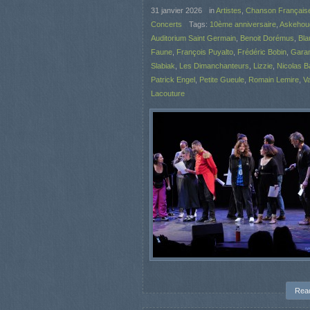
31 janvier 2026
in
Artistes
,
Chanson Français
Concerts
Tags:
10ème anniversaire
,
Askehou
Auditorium Saint Germain
,
Benoit Dorémus
,
Bla
Faune
,
François Puyalto
,
Frédéric Bobin
,
Gara
Slabiak
,
Les Dimanchanteurs
,
Lizzie
,
Nicolas 
Patrick Engel
,
Petite Gueule
,
Romain Lemire
,
V
Lacouture
Rea