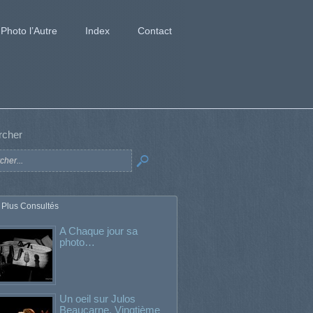
Photo l’Autre
Index
Contact
rcher
 Plus Consultés
A Chaque jour sa
photo…
Un oeil sur Julos
Beaucarne. Vingtième