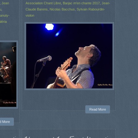
,
Jean
Association Chant Libre
,
Barjac m'en chante 2017
,
Jean-
u
,
Claude Barens
,
Nicolas Bacchus
,
Sylvain Rabourdin-
Kanuty-
violon
léria
Read More
d More