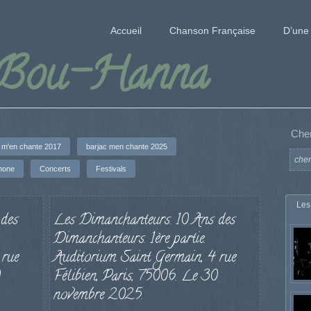
Accueil
Chanson Française
D’une 
 Bou-Hanna
Che
 m'en chante 2017
barjac men chante 2025
hone
Concerts
Festivals
Les
des
Les Dimanchanteurs. 10 Ans des
Dimanchanteurs. 1ère partie.
 rue
Auditorium Saint Germain, 4 rue
Félibien, Paris, 75006. Le 30
novembre 2025.