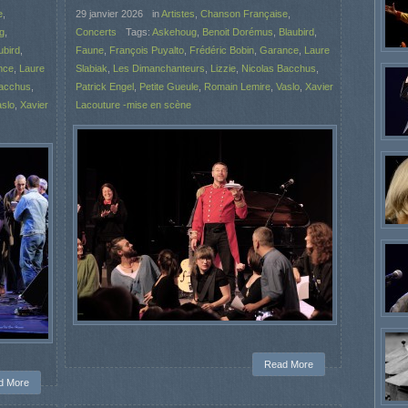
e
,
29 janvier 2026
in
Artistes
,
Chanson Française
,
g
,
Concerts
Tags:
Askehoug
,
Benoit Dorémus
,
Blaubird
,
ubird
,
Faune
,
François Puyalto
,
Frédéric Bobin
,
Garance
,
Laure
nce
,
Laure
Slabiak
,
Les Dimanchanteurs
,
Lizzie
,
Nicolas Bacchus
,
Bacchus
,
Patrick Engel
,
Petite Gueule
,
Romain Lemire
,
Vaslo
,
Xavier
aslo
,
Xavier
Lacouture -mise en scène
Read More
d More