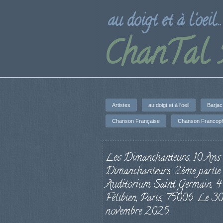
au doigt et à l'oeil...
ChanTal
Artistes
au doigt et à l'oeil
Barjac
Chanson Française
Chanson Francop
Les Dimanchanteurs. 10 Ans 
Dimanchanteurs. 2ème partie.
Auditorium Saint Germain, 4
Félibien, Paris, 75006. Le 30
novembre 2025.