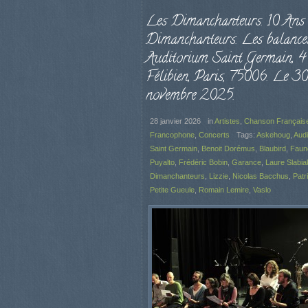
Les Dimanchanteurs. 10 Ans 
Dimanchanteurs. Les balances
Auditorium Saint Germain, 4
Félibien, Paris, 75006. Le 30
novembre 2025.
28 janvier 2026
in
Artistes
,
Chanson Français
Francophone
,
Concerts
Tags:
Askehoug
,
Audi
Saint Germain
,
Benoit Dorémus
,
Blaubird
,
Faun
Puyalto
,
Frédéric Bobin
,
Garance
,
Laure Slabia
Dimanchanteurs
,
Lizzie
,
Nicolas Bacchus
,
Patr
Petite Gueule
,
Romain Lemire
,
Vaslo