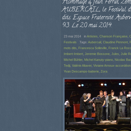
Hommage à Jean Ferrat, 2ème 
AUBERCAIL, le Festival d
dits. Espace Fraternité. Aubervi
93. Le 20 mai 2014.
23 mai 2014
in
Artistes
,
Chanson Française
,
C
Festivals
Tags:
Aubercail
,
Claudine Pennont
,
F
mots dits
,
Francesca Solleville
,
Franck La Roc
Imbert-Imbert
,
Jeremie Bossone
,
Jules
,
Julie 
Michel Bühler
,
Michel Kanuty-piano
,
Nicolas Ba
Tedji
,
Valérie Altaver
,
Viviane Arnoux-accordéon
Yvan Descamps-batterie
,
Zora