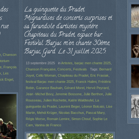
des
La guinguette du Pradet.
.
Mignardises de concerts surprises et
 rue
sa farandole d’artistes mystère.
Chapiteau du Pradet, espace bar.
Festival Barjac m’en chante 30ème,
Barjac, Gard. Le 31 juillet 2025.
e
,
Chanson
torium
13 septembre 2025
in
Artistes
,
barjac men chante 2025
,
e
,
François
Chanson Française
,
Concerts
,
Festivals
Tags:
Bernard
k
,
Les
Joyet
,
Cello Woman
,
Chapiteau du Pradet
,
Eric Frasiak
,
ick Engel
,
festival Barjac men chante 2025
,
Franck Halimi
,
Frédéric
Bobin
,
Garance Bauhain
,
Gérard Morel
,
Hervé Peyrard
,
Jean -Michel Bovy
,
Jeremie Bossone
,
Julie Berthon
,
Julie
Rousseau
,
Julien Rochette
,
Katrin Waldteufel
,
La
guinguette du Pradet
,
Laurent Beger
,
Léonor Bolcato
,
Lise
Martin
,
Mehdi Krüger
,
Nicolas Bacchus
,
Pascal Mary
,
Régis Morse
,
Romain Lemire
,
Simon Chouf
,
Sophie Le
Cam
,
Vanina de Franco