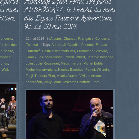
partie.
Hommage à Jean Ferrat, 1ère partie.
es mots
AUBERCAIL, le Festival des mots
lliers,
dits. Espace Fraternité. Aubervilliers,
93. Le 20 mai 2014.
oncerts
,
22 mai 2014
in
Artistes
,
Chanson Française
,
Concerts
,
estival des
Festivals
Tags:
Aubercail
,
Claudine Pennont
,
Espace
ca-basse
,
Fraternité
,
Festival des mots dits
,
Francesca Solleville
,
Rousseau
,
Franck La Rocca-basse
,
Imbert-Imbert
,
Jeremie Bossone
,
cchus
,
Jules
,
Julie Rousseau
,
Magic mirrors
,
Michel Bühler
,
,
Wally
,
Michel Kanuty-piano
,
Nicolas Bacchus
,
Patrick Winzelle
,
Tedji
,
Thomas Pitiot
,
Valéria Altaver
,
Viviane Arnoux-
accordéon
,
Wally
,
Yvan Descamps-batterie
,
Zora