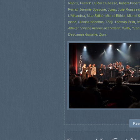
Naprix
,
Franck La Rocca-basse
,
Imbert-Imbert
Ferrat
,
Jeremie Bossone
,
Jules
,
Julie Roussea
L'Alhambra
,
Mao Sidibé
,
Michel Bühler
,
Michel 
piano
,
Nicolas Bacchus
,
Tedji
,
Thomas Pitiot
,
Va
Altaver
,
Viviane Arnoux-accordéon
,
Wally
,
Yvan
Descamps-batterie
,
Zora
Rea