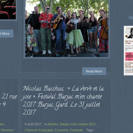
Où
d More
Read More
Nicolas Bacchus, » La verve et la
 21 rue
joie ». Festival Barjac m’en chante
e 4
2017. Barjac, Gard. Le 31 juillet
2017.
ise
,
9 août 2017
in
Artistes
,
Barjac m'en chante 2017
,
,
Florence
Chanson Française
,
Concerts
,
Festivals
Tags: