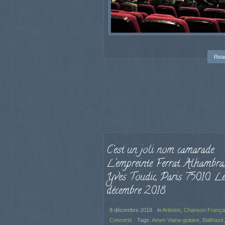
Rea
C’est un joli nom camarade.
L’empreinte Ferrat. Alhambra,
Yves Toudic, Paris 75010. L
décembre 2018.
8 décembre 2018
in
Artistes
,
Chanson França
Concerts
Tags:
Amen Viana-guitare
,
Balthaze