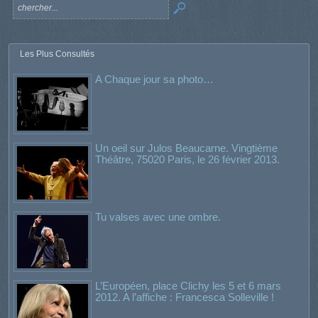
Les Plus Consultés
A Chaque jour sa photo…
Un oeil sur Julos Beaucarne. Vingtième
Théâtre, 75020 Paris, le 26 février 2013.
Tu valses avec une ombre.
L’Européen, place Clichy les 5 et 6 mars
2012. A l’affiche : Francesca Solleville !