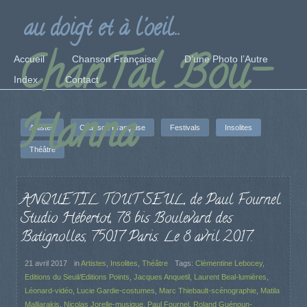
au doigt et à l'oeil...
ChanTal Bou-
Accueil
Chanson Française
D’une Photo l’Autre
Index
Contact
Hanna
Artistes
Chanson Française
Festivals
Insolites
Théâtre
ANQUETIL TOUT SEUL, de Paul Fournel.
Studio Hébertot, 78 bis Boulevard des
Batignolles, 75017 Paris. Le 8 avril 2017.
21 avril 2017
in
Artistes
,
Insolites
,
Théâtre
Tags:
Clémentine Lebocey
,
Editions du Seuil/Editions Points
,
Jacques Anquetil
,
Laurent Beal-lumières
,
Léonard-vidéo
,
Lucie Gardie-costumes
,
Marc Thiebault-scénographie
,
Matila
Malliarakis
,
Nicolas Jorelle-musique
,
Paul Fournel
,
Roland Guénoun-