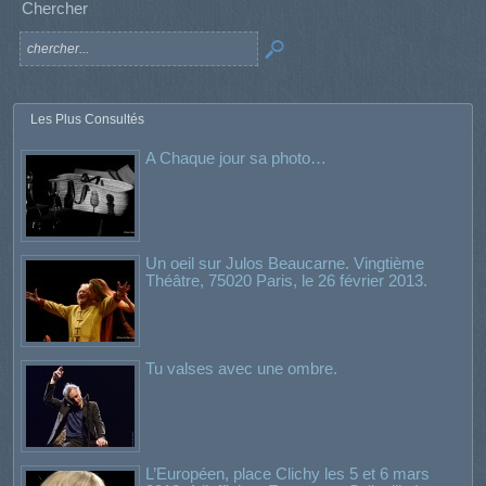
Chercher
Les Plus Consultés
A Chaque jour sa photo…
Un oeil sur Julos Beaucarne. Vingtième
Théâtre, 75020 Paris, le 26 février 2013.
Tu valses avec une ombre.
L’Européen, place Clichy les 5 et 6 mars