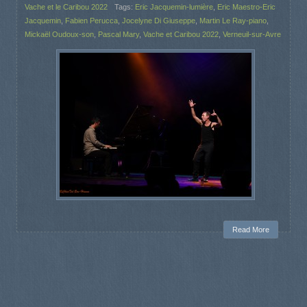
Vache et le Caribou 2022
Tags:
Eric Jacquemin-lumière
,
Eric Maestro-Eric
Jacquemin
,
Fabien Perucca
,
Jocelyne Di Giuseppe
,
Martin Le Ray-piano
,
Mickaël Oudoux-son
,
Pascal Mary
,
Vache et Caribou 2022
,
Verneuil-sur-Avre
Read More