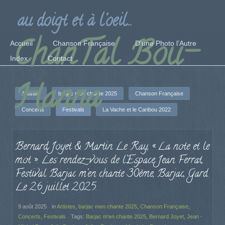
au doigt et à l'oeil...
ChanTal Bou-
Accueil
Chanson Française
D’une Photo l’Autre
Index
Contact
Hanna
Artistes
barjac men chante 2025
Chanson Française
Concerts
Festivals
La Vache et le Caribou 2022
Bernard Joyet & Martin Le Ray, « La note et le
mot ». Les rendez-vous de l’Espace Jean Ferrat,
Festival Barjac m’en chante 30ème, Barjac, Gard.
Le 26 juillet 2025.
9 août 2025
in
Artistes
,
barjac men chante 2025
,
Chanson Française
,
Concerts
,
Festivals
Tags:
Barjac m'en chante 2025
,
Bernard Joyet
,
Jean -