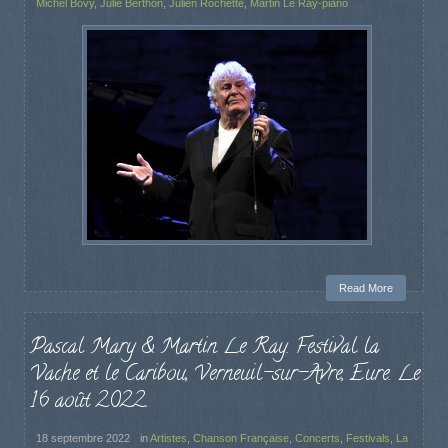
Michel Bovy
,
Julie Berthon
,
Julien Rochette
,
Martin Le Ray-piano
Read More
Pascal Mary & Martin Le Ray. Festival la
Vache et le Caribou, Verneuil-sur-Avre, Eure. Le
16 août 2022.
18 septembre 2022
in
Artistes
,
Chanson Française
,
Concerts
,
Festivals
,
La