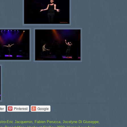
ter
Pinterest
Google
stro-Eric Jacquemin
,
Fabien Perucca
,
Jocelyne Di Giuseppe
,