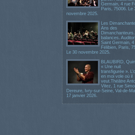
Germain, 4 rue Fé
Paris, 75006. Le 
novembre 2025.
Les Dimanchante
Ans des
Dimanchanteurs.
balances. Audito
Saint Germain, 4
Félibien, Paris, 7
Le 30 novembre 2025.
BLAUBIRD, Quint
« Une nuit
transfigurée ». L’
en moi vole où il
veut.Théâtre Ant
Vitez, 1 rue Sim
Dereure, Ivry-sur-Seine, Val-de-Ma
17 janvier 2026.