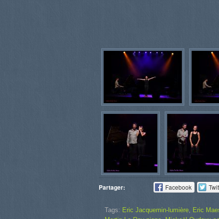
Partager:
Facebook
Twit
Tags:
Eric Jacquemin-lumière
,
Eric Mae