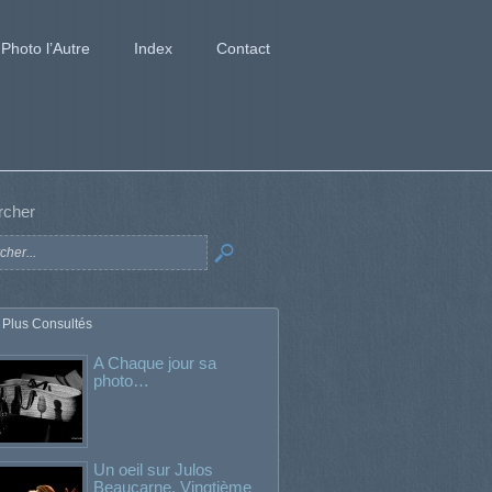
Photo l’Autre
Index
Contact
rcher
 Plus Consultés
A Chaque jour sa
photo…
Un oeil sur Julos
Beaucarne. Vingtième