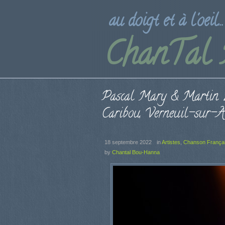
au doigt et à l'oeil...
ChanTal
Pascal Mary & Martin Le
Caribou, Verneuil-sur-A
18 septembre 2022
in
Artistes
,
Chanson França
by
Chantal Bou-Hanna