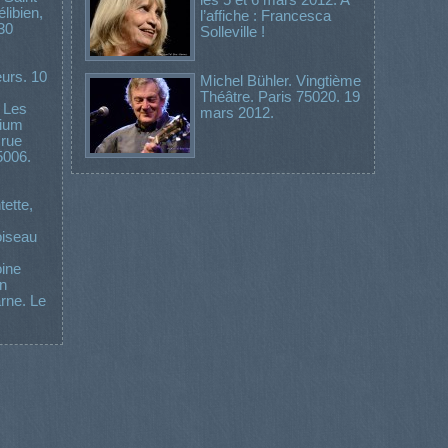
libien,
l’affiche : Francesca
30
Solleville !
urs. 10
Michel Bühler. Vingtième
Théâtre. Paris 75020. 19
 Les
mars 2012.
rium
 rue
5006.
ette,
oiseau
oine
on
rne. Le