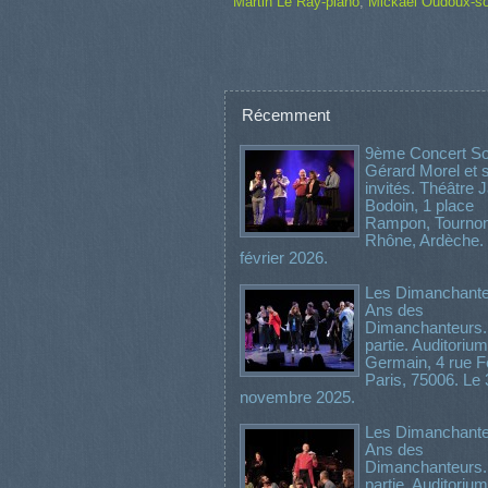
Martin Le Ray-piano
,
Mickaël Oudoux-s
Récemment
9ème Concert Sol
Gérard Morel et 
invités. Théâtre
Bodoin, 1 place
Rampon, Tournon
Rhône, Ardèche.
février 2026.
Les Dimanchante
Ans des
Dimanchanteurs
partie. Auditorium
Germain, 4 rue Fé
Paris, 75006. Le 
novembre 2025.
Les Dimanchante
Ans des
Dimanchanteurs.
partie. Auditorium