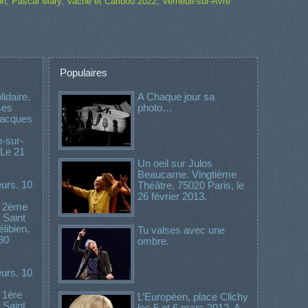
on
,
Pascal Mary
,
Vache et Caribou 2022
,
Verneuil-sur-Avre
Populaires
idaire.
A Chaque jour sa
ses
photo…
 Jacques
-sur-
 Le 21
Un oeil sur Julos
Beaucarne. Vingtième
urs. 10
Théâtre, 75020 Paris, le
26 février 2013.
. 2ème
 Saint
libien,
Tu valses avec une
30
ombre.
urs. 10
 1ère
L’Européen, place Clichy
 Saint
les 5 et 6 mars 2012. A