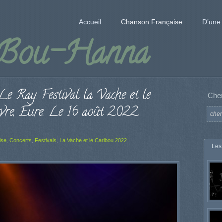
Accueil
Chanson Française
D’une 
 Bou-Hanna
 Ray. Festival la Vache et le
Che
vre, Eure. Le 16 août 2022.
ise
,
Concerts
,
Festivals
,
La Vache et le Caribou 2022
Les