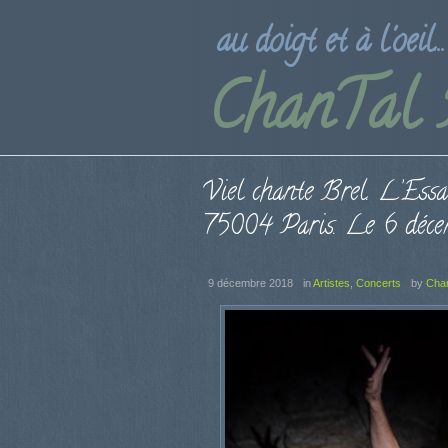
au doigt et à l'oeil...
ChanTal
Viel chante Brel. L’Essa
75004 Paris. Le 6 déce
9 décembre 2018
in
Artistes
,
Concerts
by
Cha