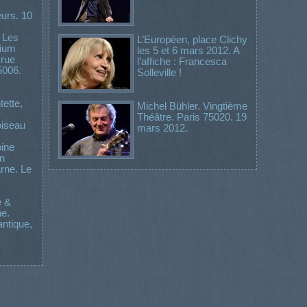
urs. 10
 Les
L’Européen, place Clichy
rium
les 5 et 6 mars 2012. A
 rue
l’affiche : Francesca
5006.
Solleville !
ette,
Michel Bühler. Vingtième
Théâtre. Paris 75020. 19
oiseau
mars 2012.
oine
on
rne. Le
e &
e.
antique,