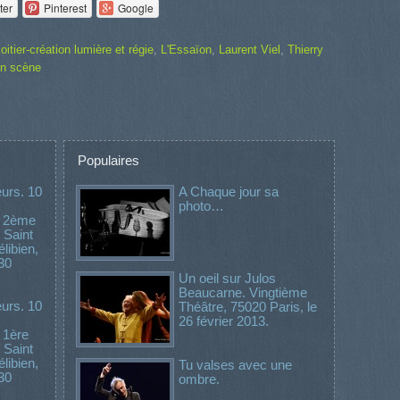
ter
Pinterest
Google
tier-création lumière et régie
,
L'Essaïon
,
Laurent Viel
,
Thierry
en scène
Populaires
urs. 10
A Chaque jour sa
photo…
. 2ème
 Saint
libien,
30
Un oeil sur Julos
Beaucarne. Vingtième
urs. 10
Théâtre, 75020 Paris, le
26 février 2013.
 1ère
 Saint
libien,
Tu valses avec une
30
ombre.