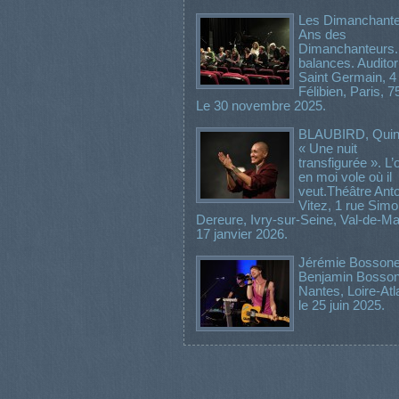
Les Dimanchante
Ans des
Dimanchanteurs.
balances. Audito
Saint Germain, 4
Félibien, Paris, 7
Le 30 novembre 2025.
BLAUBIRD, Quint
« Une nuit
transfigurée ». L’
en moi vole où il
veut.Théâtre Ant
Vitez, 1 rue Sim
Dereure, Ivry-sur-Seine, Val-de-Ma
17 janvier 2026.
Jérémie Bosson
Benjamin Bosson
Nantes, Loire-Atl
le 25 juin 2025.