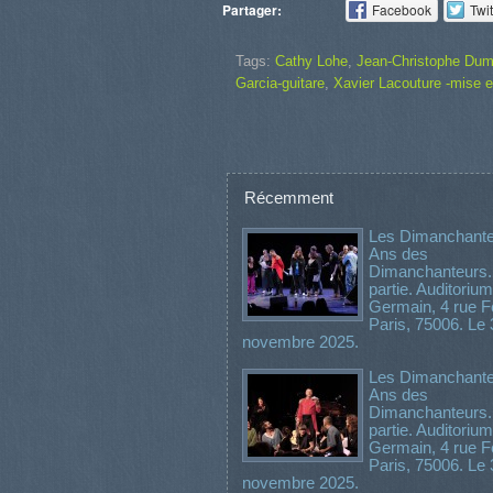
Partager:
Facebook
Twit
Tags:
Cathy Lohe
,
Jean-Christophe Dumoi
Garcia-guitare
,
Xavier Lacouture -mise 
Récemment
Les Dimanchante
Ans des
Dimanchanteurs
partie. Auditorium
Germain, 4 rue Fé
Paris, 75006. Le 
novembre 2025.
Les Dimanchante
Ans des
Dimanchanteurs.
partie. Auditorium
Germain, 4 rue Fé
Paris, 75006. Le 
novembre 2025.