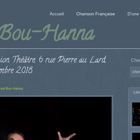
Accueil
Chanson Française
D’une 
 Bou-Hanna
ïon Théâtre, 6 rue Pierre au Lard,
Che
mbre 2018.
ntal Bou-Hanna
Les