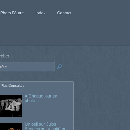
Photo l’Autre
Index
Contact
rcher
 Plus Consultés
A Chaque jour sa
photo…
Un oeil sur Julos
Beaucarne. Vingtième