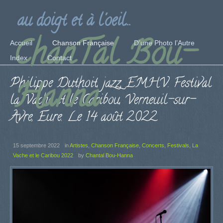
au doigt et à l'oeil...
ChanTal Bou-
Accueil
Chanson Française
D’une Photo l’Autre
Index
Contact
Philippe Duthoit, jazz, EMHV. Festival
Hanna
la Vache et le Caribou, Verneuil-sur-
Avre, Eure. Le 14 août 2022
15 septembre 2022
in
Artistes
,
Chanson Française
,
Concerts
,
Festivals
,
La
Vache et le Caribou 2022
by
Chantal Bou-Hanna