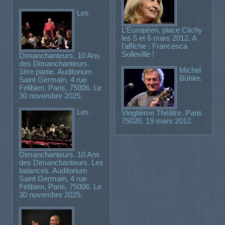
Les
L’Européen, place Clichy
les 5 et 6 mars 2012. A
l’affiche : Francesca
Solleville !
Dimanchanteurs. 10 Ans
des Dimanchanteurs.
Michel
1ère partie. Auditorium
Bühler.
Saint Germain, 4 rue
Félibien, Paris, 75006. Le
30 novembre 2025.
Les
Vingtième Théâtre. Paris
75020. 19 mars 2012.
Dimanchanteurs. 10 Ans
des Dimanchanteurs. Les
balances. Auditorium
Saint Germain, 4 rue
Félibien, Paris, 75006. Le
30 novembre 2025.