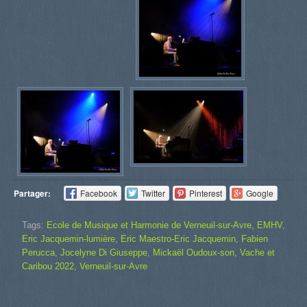
Partager:
Facebook
Twitter
Pinterest
Google
Tags:
Ecole de Musique et Harmonie de Verneuil-sur-Avre
,
EMHV
,
Eric Jacquemin-lumière
,
Eric Maestro-Eric Jacquemin
,
Fabien
Perucca
,
Jocelyne Di Giuseppe
,
Mickaël Oudoux-son
,
Vache et
Caribou 2022
,
Verneuil-sur-Avre