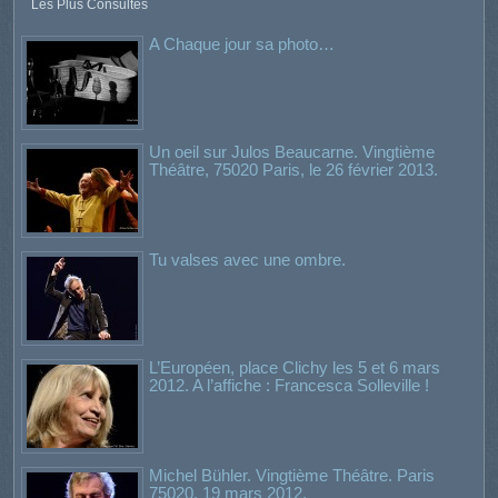
Les Plus Consultés
A Chaque jour sa photo…
Un oeil sur Julos Beaucarne. Vingtième
Théâtre, 75020 Paris, le 26 février 2013.
Tu valses avec une ombre.
L’Européen, place Clichy les 5 et 6 mars
2012. A l’affiche : Francesca Solleville !
Michel Bühler. Vingtième Théâtre. Paris
75020. 19 mars 2012.