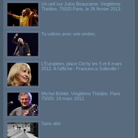
Un oeil sur Julos Beaucarne. Vingtième
Théâtre, 75020 Paris, le 26 février 2013.
Tu valses avec une ombre.
L’Européen, place Clichy les 5 et 6 mars
2012. A l’affiche : Francesca Solleville !
Michel Bühler. Vingtième Théâtre. Paris
75020. 19 mars 2012.
Sans abri