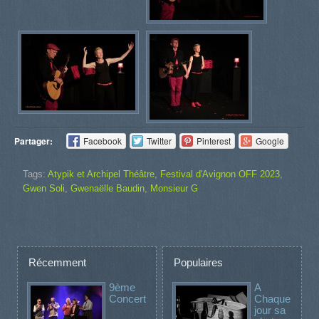
Partager:
Facebook
Twitter
Pinterest
Google
Tags:
Atypik et Archipel Théâtre
,
Festival d'Avignon OFF 2023
,
Gwen Soli
,
Gwenaëlle Baudin
,
Monsieur G
Récemment
Populaires
9ème
A
Concert
Chaque
jour sa