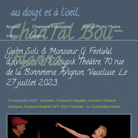
au doigt et à l'oeil...
ChanTal Bou-
Accueil
Chanson Française
D’une Photo l’Autre
Index
Contact
Gwen Soli & Monsieur G. Festival
Hanna
d’Avignon OFF, Atypik Théâtre, 70 rue
de la Bonneterie, Avignon. Vaucluse. Le
27 juillet 2023.
15 septembre 2023
in
Artistes
,
Chanson Française
,
Concerts
,
Festival
d'Avignon
,
Festival d'Avignon OFF 2023
,
Festivals
by
Chantal Bou-Hanna