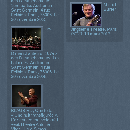
des Dimanchanteurs.
Michel
1ère partie. Auditorium
Bühler.
Saint Germain, 4 rue
Félibien, Paris, 75006. Le
30 novembre 2025.
Les
Vingtième Théâtre. Paris
75020. 19 mars 2012.
Dimanchanteurs. 10 Ans
des Dimanchanteurs. Les
balances. Auditorium
Saint Germain, 4 rue
Félibien, Paris, 75006. Le
30 novembre 2025.
BLAUBIRD, Quintette,
« Une nuit transfigurée ».
L’oiseau en moi vole où il
veut.Théâtre Antoine
Vitez, 1 rue Simon