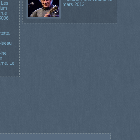
 Les
mars 2012.
rium
 rue
5006.
ette,
oiseau
oine
on
rne. Le