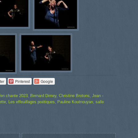
ter
Pinterest
Google
'en chante 2023
,
Bernard Dimey
,
Christine Brotons
,
Jean -
ette
,
Les effeuillages poétiques
,
Pauline Koutnouyan
,
salle