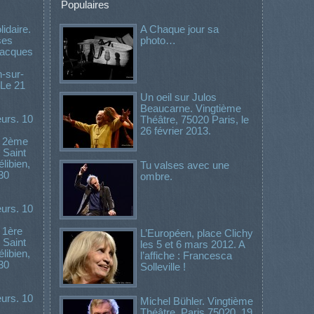
Populaires
idaire.
A Chaque jour sa
ses
photo…
 Jacques
-sur-
 Le 21
Un oeil sur Julos
Beaucarne. Vingtième
urs. 10
Théâtre, 75020 Paris, le
26 février 2013.
. 2ème
 Saint
libien,
Tu valses avec une
30
ombre.
urs. 10
 1ère
L’Européen, place Clichy
 Saint
les 5 et 6 mars 2012. A
libien,
l’affiche : Francesca
30
Solleville !
urs. 10
Michel Bühler. Vingtième
Théâtre. Paris 75020. 19