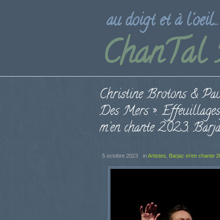
au doigt et à l'oeil...
ChanTal
Christine Brotons & Pa
Des Mers ». Effeuillages
m’en chante 2023, Barja
5 octobre 2023
in
Artistes
,
Barjac m'en chante 