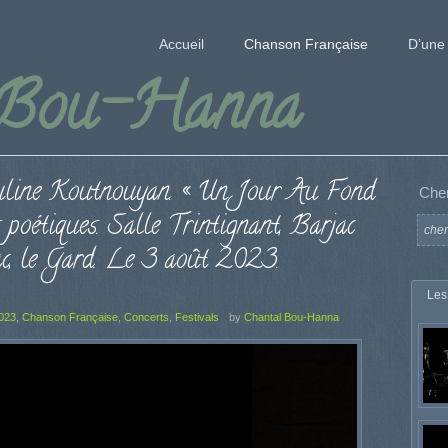
Accueil
Chanson Française
D’une 
 Bou-Hanna
uline Koutnouyan. « Un Jour Au Fond
Che
 poétiques. Salle Trintignant, Barjac
c, le Gard. Le 3 août 2023.
Les
2023
,
Chanson Française
,
Concerts
,
Festivals
by
Chantal Bou-Hanna