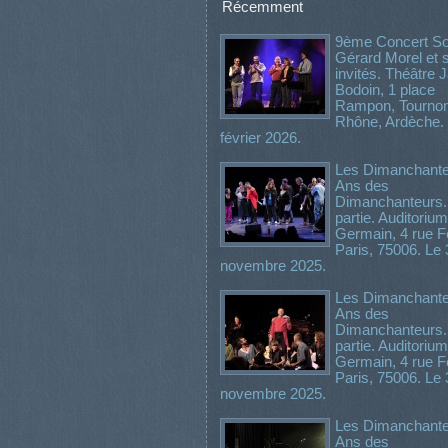
Récemment
9ème Concert Sol
Gérard Morel et 
invités. Théâtre
Bodoin, 1 place
Rampon, Tournon
Rhône, Ardèche.
février 2026.
Les Dimanchante
Ans des
Dimanchanteurs
partie. Auditorium
Germain, 4 rue Fé
Paris, 75006. Le 
novembre 2025.
Les Dimanchante
Ans des
Dimanchanteurs.
partie. Auditorium
Germain, 4 rue Fé
Paris, 75006. Le 
novembre 2025.
Les Dimanchante
Ans des