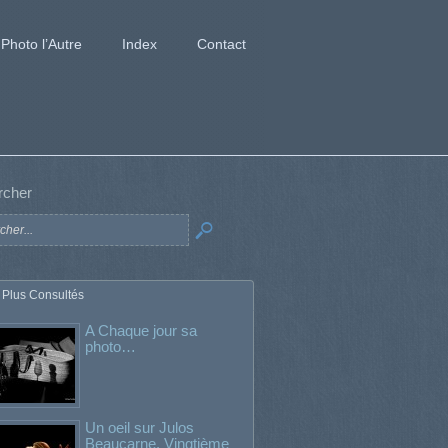
Photo l’Autre
Index
Contact
rcher
 Plus Consultés
A Chaque jour sa
photo…
Un oeil sur Julos
Beaucarne. Vingtième