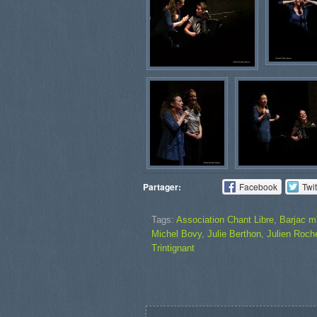
Partager:
Facebook
Twit
Tags:
Association Chant Libre
,
Barjac m
Michel Bovy
,
Julie Berthon
,
Julien Roch
Trintignant