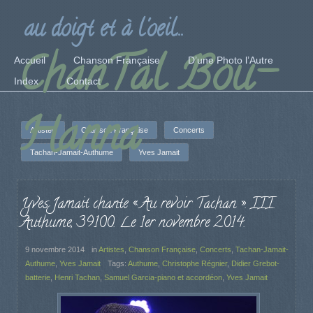
au doigt et à l'oeil...
ChanTal Bou-
Accueil
Chanson Française
D’une Photo l’Autre
Index
Contact
Hanna
Artistes
Chanson Française
Concerts
Tachan-Jamait-Authume
Yves Jamait
Yves Jamait chante « Au revoir Tachan ». III.
Authume, 39100. Le 1er novembre 2014.
9 novembre 2014
in
Artistes
,
Chanson Française
,
Concerts
,
Tachan-Jamait-
Authume
,
Yves Jamait
Tags:
Authume
,
Christophe Régnier
,
Didier Grebot-
batterie
,
Henri Tachan
,
Samuel Garcia-piano et accordéon
,
Yves Jamait