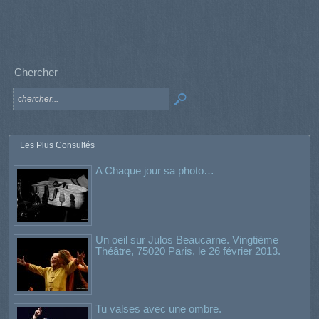
Chercher
Les Plus Consultés
A Chaque jour sa photo…
Un oeil sur Julos Beaucarne. Vingtième
Théâtre, 75020 Paris, le 26 février 2013.
Tu valses avec une ombre.