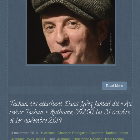
Read More
Tachan, t’es attachant. Dans Yves Jamait dit « Au
revoir Tachan ». Authume, 39200, les 31 octobre
et 1er novembre 2014.
4 novembre 2014
in
Artistes
,
Chanson Française
,
Concerts
,
Tachan-Jamait-
Authume
,
Yves Jamait
Tags:
Authume
,
Christophe Régnier
,
Henri Tachan
,