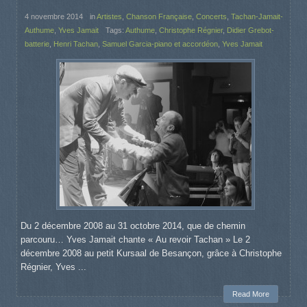
4 novembre 2014
in
Artistes
,
Chanson Française
,
Concerts
,
Tachan-Jamait-
Authume
,
Yves Jamait
Tags:
Authume
,
Christophe Régnier
,
Didier Grebot-
batterie
,
Henri Tachan
,
Samuel Garcia-piano et accordéon
,
Yves Jamait
Du 2 décembre 2008 au 31 octobre 2014, que de chemin
parcouru… Yves Jamait chante « Au revoir Tachan » Le 2
décembre 2008 au petit Kursaal de Besançon, grâce à Christophe
Régnier, Yves ...
Read More