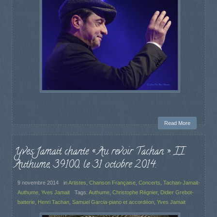
Read More
Yves Jamait chante « Au revoir Tachan ». II.
Authume, 39100, le 31 octobre 2014.
9 novembre 2014
in
Artistes
,
Chanson Française
,
Concerts
,
Tachan-Jamait-
Authume
,
Yves Jamait
Tags:
Authume
,
Christophe Régnier
,
Didier Grebot-
batterie
,
Henri Tachan
,
Samuel Garcia-piano et accordéon
,
Yves Jamait