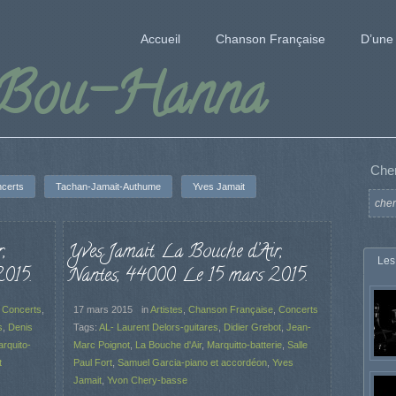
Accueil
Chanson Française
D’une 
 Bou-Hanna
Che
certs
Tachan-Jamait-Authume
Yves Jamait
,
Yves Jamait. La Bouche d’Air,
Les
2015.
Nantes, 44000. Le 15 mars 2015.
,
Concerts
,
17 mars 2015
in
Artistes
,
Chanson Française
,
Concerts
s
,
Denis
Tags:
AL- Laurent Delors-guitares
,
Didier Grebot
,
Jean-
rquito-
Marc Poignot
,
La Bouche d'Air
,
Marquitto-batterie
,
Salle
t
Paul Fort
,
Samuel Garcia-piano et accordéon
,
Yves
Jamait
,
Yvon Chery-basse