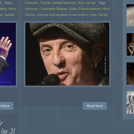
t
Tags:
Concerts
,
Tachan-Jamait-Authume
,
Yves Jamait
Tags:
terie
,
Henri
Authume
,
Christophe Régnier
,
Didier Grebot-batterie
,
Henri
es Jamait
Tachan
,
Samuel Garcia-piano et accordéon
,
Yves Jamait
d More
Read More
r
 les 31