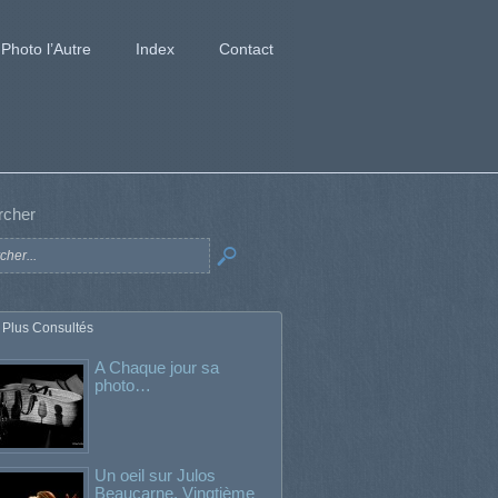
Photo l’Autre
Index
Contact
rcher
 Plus Consultés
A Chaque jour sa
photo…
Un oeil sur Julos
Beaucarne. Vingtième