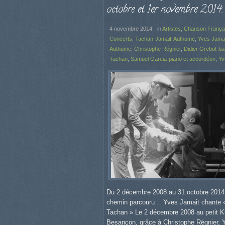
octobre et 1er novembre 2014.
4 novembre 2014
in
Artistes
,
Chanson França
Concerts
,
Tachan-Jamait-Authume
,
Yves Jamai
Authume
,
Christophe Régnier
,
Didier Grebot-bat
Tachan
,
Samuel Garcia-piano et accordéon
,
Yv
Du 2 décembre 2008 au 31 octobre 2014
chemin parcouru… Yves Jamait chante «
Tachan » Le 2 décembre 2008 au petit K
Besançon, grâce à Christophe Régnier, Y