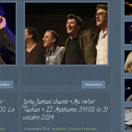
d More
Read More
r
Yves Jamait chante « Au revoir
00. Le
Tachan ». II. Authume, 39100, le 31
octobre 2014.
ise
,
9 novembre 2014
in
Artistes
,
Chanson Française
,