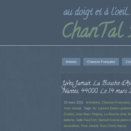
au doigt et à l'oeil...
ChanTal
Artistes
Chanson Française
Con
Yves Jamait. La Bouche d’Air
Nantes, 44000. Le 14 mars 
18 mars 2015
in
Artistes
,
Chanson Française
Yves Jamait
Tags:
AL- Laurent Delors-guitare
Grebot
,
Jean-Marc Poignot
,
La Bouche d'Air
,
Ma
batterie
,
Salle Paul Fort
,
Samuel Garcia-piano e
accordéon
,
Yves Jamait
,
Yvon Chery-basse