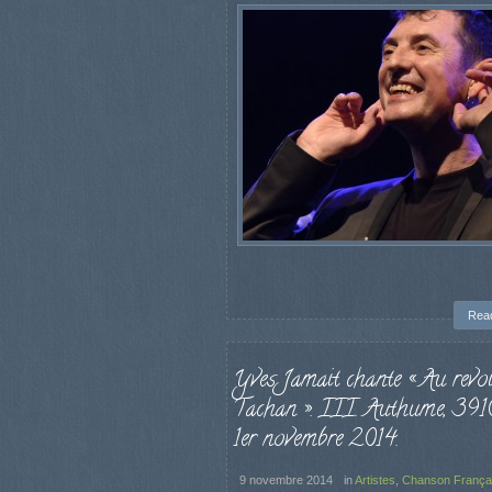
Rea
Yves Jamait chante « Au revoi
Tachan ». III. Authume, 391
1er novembre 2014.
9 novembre 2014
in
Artistes
,
Chanson França