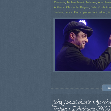
Concerts
,
Tachan-Jamait-Authume
,
Yves Jamai
Authume
,
Christophe Régnier
,
Didier Grebot-bat
Tachan
,
Samuel Garcia-piano et accordéon
,
Yv
Rea
Yves Jamait chante « Au revoi
Tachan ». I. Authume, 39100,