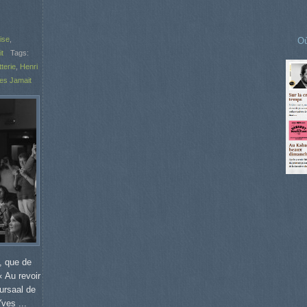
ise
,
Où
t
Tags:
terie
,
Henri
es Jamait
, que de
 Au revoir
ursaal de
ves ...