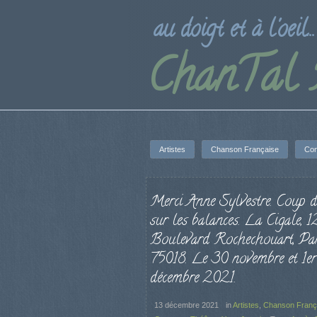
au doigt et à l'oeil...
ChanTal
Artistes
Chanson Française
Con
Merci Anne Sylvestre. Coup d’
sur les balances. La Cigale, 
Boulevard Rochechouart, Par
75018. Le 30 novembre et 1er
décembre 2021.
13 décembre 2021
in
Artistes
,
Chanson Franç