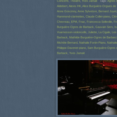
Concerts
,
Théâtre
,
Yves Jamait
Tags:
Agnès B
Aldebert
,
Alexis HK
,
Alice Burguière-Orgues de
Anne Goscinny
,
Anne Sylvetsre
,
Bernard Joyet
Hammond-clarinettes
,
Claude Collet-piano
,
Clé
Chevreau
,
EPM
,
Fnac
,
Francesca Solleville
,
Fr
Burguière-Ogres de Barback
,
Gauvain Sers
,
Is
Vuarnesson-violoncelle
,
Juliette
,
La Cigale
,
Les
Barback
,
Mathilde Burguière-Ogres de Barbarc
Michèle Bernard
,
Nathalie Fortin-Piano
,
Nathali
Philippe Davenet-piano
,
Sam Burguière-Ogres 
Barback
,
Yves Jamait