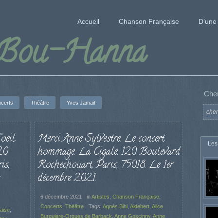
Accueil
Chanson Française
D’une 
 Bou-Hanna
Che
certs
Théâtre
Yves Jamait
oeil
Merci Anne Sylvestre. Le concert
Les
120
hommage. La Cigale, 120 Boulevard
is,
Rochechouart, Paris, 75018. Le 1er
décembre 2021.
6 décembre 2021
in
Artistes
,
Chanson Française
,
Concerts
,
Théâtre
Tags:
Agnès Bihl
,
Aldebert
,
Alice
aise
,
Burguière-Orgues de Barback
,
Anne Goscinny
,
Anne