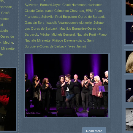
ihl
,
Sylvestre
,
Bernard Joyet
,
Chloé Hammond-clarinettes
,
 Barback
,
Claude Collet-piano
,
Clémence Chevreau
,
EPM
,
Fnac
,
,
Chloé
Francesca Solleville
,
Fred Burguière-Ogres de Barback
,
mence
Gauvain Sers
,
Isabelle Vuarnesson-violoncelle
,
Juliette
,
ed
Les Ogres de Barback
,
Mathilde Burguière-Ogres de
abelle
Barbarck
,
Mèche
,
Michèle Bernard
,
Nathalie Fortin-Piano
,
 Ogres de
Nathalie Miravette
,
Philippe Davenet-piano
,
Sam
k
,
Mèche
,
Burguière-Ogres de Barback
,
Yves Jamait
e Miravette
,
de
Read More