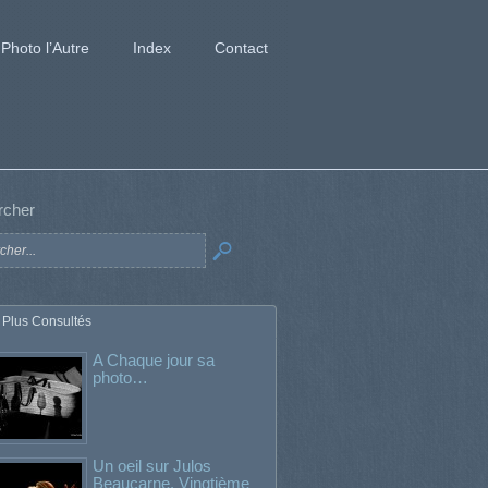
Photo l’Autre
Index
Contact
rcher
 Plus Consultés
A Chaque jour sa
photo…
Un oeil sur Julos
Beaucarne. Vingtième