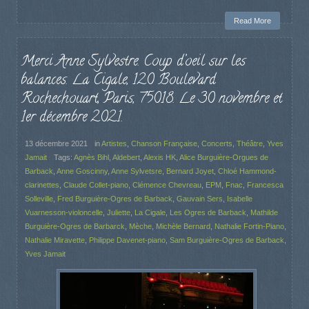
Read More
Merci Anne Sylvestre. Coup d’oeil sur les
balances. La Cigale, 120 Boulevard
Rochechouart, Paris, 75018. Le 30 novembre et
1er décembre 2021.
13 décembre 2021
in
Artistes
,
Chanson Française
,
Concerts
,
Théâtre
,
Yves
Jamait
Tags:
Agnès Bihl
,
Aldebert
,
Alexis HK
,
Alice Burguière-Orgues de
Barback
,
Anne Goscinny
,
Anne Sylvetsre
,
Bernard Joyet
,
Chloé Hammond-
clarinettes
,
Claude Collet-piano
,
Clémence Chevreau
,
EPM
,
Fnac
,
Francesca
Solleville
,
Fred Burguière-Ogres de Barback
,
Gauvain Sers
,
Isabelle
Vuarnesson-violoncelle
,
Juliette
,
La Cigale
,
Les Ogres de Barback
,
Mathilde
Burguière-Ogres de Barbarck
,
Mèche
,
Michèle Bernard
,
Nathalie Fortin-Piano
,
Nathalie Miravette
,
Philippe Davenet-piano
,
Sam Burguière-Ogres de Barback
,
Yves Jamait