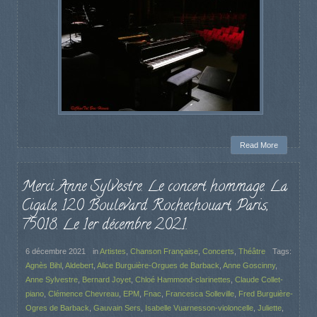
Read More
Merci Anne Sylvestre. Le concert hommage. La
Cigale, 120 Boulevard Rochechouart, Paris,
75018. Le 1er décembre 2021.
6 décembre 2021
in
Artistes
,
Chanson Française
,
Concerts
,
Théâtre
Tags:
Agnès Bihl
,
Aldebert
,
Alice Burguière-Orgues de Barback
,
Anne Goscinny
,
Anne Sylvestre
,
Bernard Joyet
,
Chloé Hammond-clarinettes
,
Claude Collet-
piano
,
Clémence Chevreau
,
EPM
,
Fnac
,
Francesca Solleville
,
Fred Burguière-
Ogres de Barback
,
Gauvain Sers
,
Isabelle Vuarnesson-violoncelle
,
Juliette
,