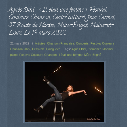
Agnès Bihl : « Il était une femme ». Festival
Couleurs Chanson, Centre culturel Jean Carmet,
37 Route de Nantes, Mûrs-Érigné, Maine-et-
Loire. Le 19 mars 2022.
21 mars 2022
in
Artistes
,
Chanson Française
,
Concerts
,
Festival Couleurs
Chanson 2022
,
Festivals
,
Poing levé
Tags:
Agnès Bihl
,
Clémence Monnier-
piano
,
Festival Couleurs Chanson
,
Il était une femme
,
Mûrs-Érigné