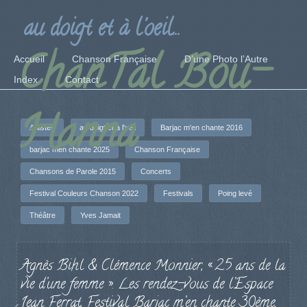
au doigt et à l'oeil...
ChanTal Bou-
Accueil
Chanson Française
D’une Photo l’Autre
Index
Contact
Hanna
Artistes
au doigt et à l'oeil
Barjac m'en chante 2016
barjac men chante 2025
Chanson Française
Chansons de Parole 2015
Concerts
Festival Couleurs Chanson 2022
Festivals
Poing levé
Théâtre
Yves Jamait
Agnès Bihl & Clémence Monnier, « 25 ans de la
vie d’une femme ». Les rendez-vous de l’Espace
Jean Ferrat, Festival Barjac m’en chante 30ème,