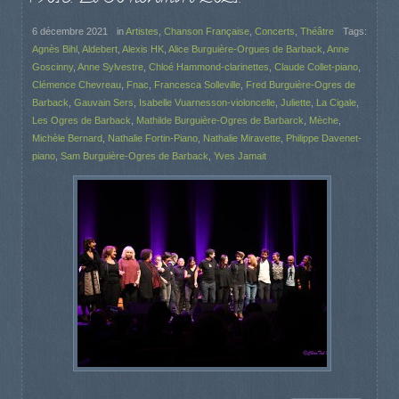
6 décembre 2021
in
Artistes
,
Chanson Française
,
Concerts
,
Théâtre
Tags:
Agnès Bihl
,
Aldebert
,
Alexis HK
,
Alice Burguière-Orgues de Barback
,
Anne
Goscinny
,
Anne Sylvestre
,
Chloé Hammond-clarinettes
,
Claude Collet-piano
,
Clémence Chevreau
,
Fnac
,
Francesca Solleville
,
Fred Burguière-Ogres de
Barback
,
Gauvain Sers
,
Isabelle Vuarnesson-violoncelle
,
Juliette
,
La Cigale
,
Les Ogres de Barback
,
Mathilde Burguière-Ogres de Barbarck
,
Mèche
,
Michèle Bernard
,
Nathalie Fortin-Piano
,
Nathalie Miravette
,
Philippe Davenet-
piano
,
Sam Burguière-Ogres de Barback
,
Yves Jamait