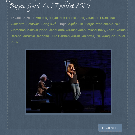
Barjac, Gard. Le 27 juillet 2025.
15 août 2025
in
Artistes
,
barjac men chante 2025
,
Chanson Française
,
Concerts
,
Festivals
,
Poing levé
Tags:
Agnès Bihl
,
Barjac m'en chante 2025
,
Clémence Monnier-piano
,
Jacqueline Girodet
,
Jean -Michel Bovy
,
Jean-Claude
Barens
,
Jeremie Bossone
,
Julie Berthon
,
Julien Rochette
,
Prix Jacques-Douai
2025
Read More