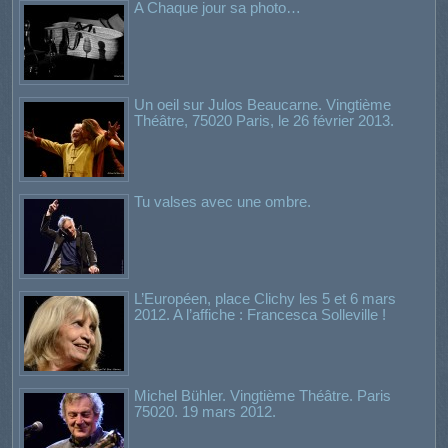
A Chaque jour sa photo…
Un oeil sur Julos Beaucarne. Vingtième
Théâtre, 75020 Paris, le 26 février 2013.
Tu valses avec une ombre.
L’Européen, place Clichy les 5 et 6 mars
2012. A l’affiche : Francesca Solleville !
Michel Bühler. Vingtième Théâtre. Paris
75020. 19 mars 2012.