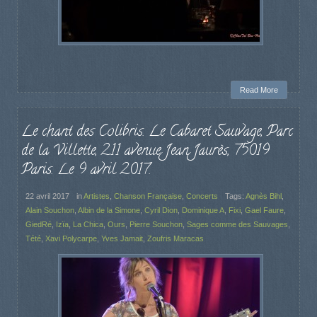
Read More
Le chant des Colibris. Le Cabaret Sauvage, Parc
de la Villette, 211 avenue Jean Jaurès, 75019
Paris. Le 9 avril 2017.
22 avril 2017
in
Artistes
,
Chanson Française
,
Concerts
Tags:
Agnès Bihl
,
Alain Souchon
,
Albin de la Simone
,
Cyril Dion
,
Dominique A
,
Fixi
,
Gael Faure
,
GiedRé
,
Izïa
,
La Chica
,
Ours
,
Pierre Souchon
,
Sages comme des Sauvages
,
Tété
,
Xavi Polycarpe
,
Yves Jamait
,
Zoufris Maracas