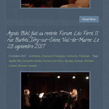
Read More
Agnès Bihl fait sa rentrée. Forum Léo Ferré, 11
rue Barbès, Ivry-sur-Seine, Val-de-Marne. Le
28 septembre 2017.
6 octobre 2017
in
Artistes
,
Chanson Française
,
Concerts
,
Festivals
Tags:
Agnès Bihl
,
Dorothée Daniel
,
Forum Leo Ferre
,
Nicolas Joseph
,
Romain
Lemire
,
Roxane Joseph