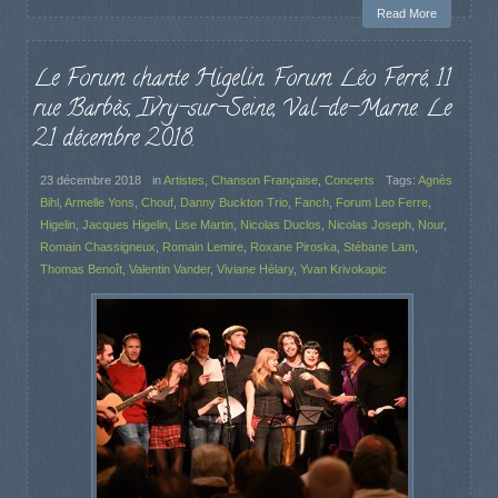
Read More
Le Forum chante Higelin. Forum Léo Ferré, 11
rue Barbès, Ivry-sur-Seine, Val-de-Marne. Le
21 décembre 2018.
23 décembre 2018
in
Artistes
,
Chanson Française
,
Concerts
Tags:
Agnès
Bihl
,
Armelle Yons
,
Chouf
,
Danny Buckton Trio
,
Fanch
,
Forum Leo Ferre
,
Higelin
,
Jacques Higelin
,
Lise Martin
,
Nicolas Duclos
,
Nicolas Joseph
,
Nour
,
Romain Chassigneux
,
Romain Lemire
,
Roxane Piroska
,
Stébane Lam
,
Thomas Benoît
,
Valentin Vander
,
Viviane Hélary
,
Yvan Krivokapic