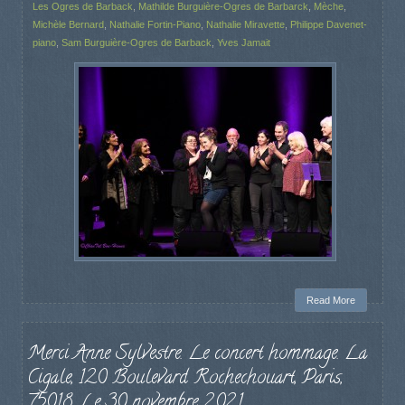
Les Ogres de Barback
,
Mathilde Burguière-Ogres de Barbarck
,
Mèche
,
Michèle Bernard
,
Nathalie Fortin-Piano
,
Nathalie Miravette
,
Philippe Davenet-
piano
,
Sam Burguière-Ogres de Barback
,
Yves Jamait
Read More
Merci Anne Sylvestre. Le concert hommage. La
Cigale, 120 Boulevard Rochechouart, Paris,
75018. Le 30 novembre 2021.