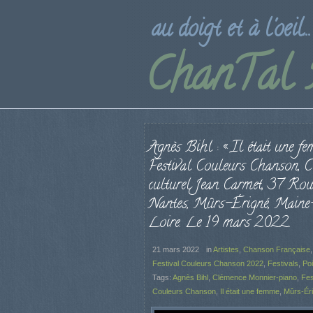
au doigt et à l'oeil...
ChanTal
Agnès Bihl : « Il était une fe
Festival Couleurs Chanson, C
culturel Jean Carmet, 37 Rou
Nantes, Mûrs-Érigné, Maine
Loire. Le 19 mars 2022.
21 mars 2022
in
Artistes
,
Chanson Française
Festival Couleurs Chanson 2022
,
Festivals
,
Poi
Tags:
Agnès Bihl
,
Clémence Monnier-piano
,
Fes
Couleurs Chanson
,
Il était une femme
,
Mûrs-Ér