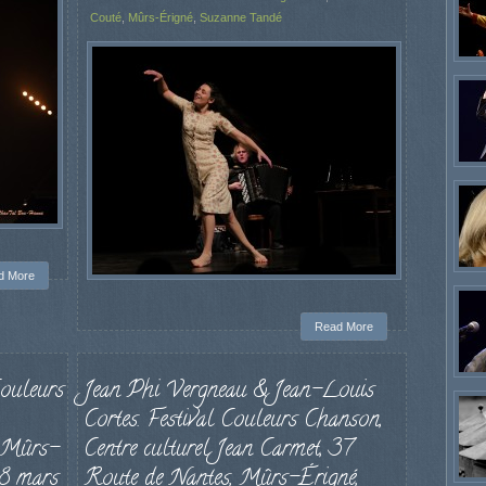
Couté
,
Mûrs-Érigné
,
Suzanne Tandé
d More
Read More
Couleurs
Jean Phi Vergneau & Jean-Louis
Cortes. Festival Couleurs Chanson,
, Mûrs-
Centre culturel Jean Carmet, 37
18 mars
Route de Nantes, Mûrs-Érigné,