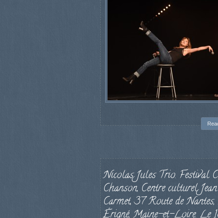
Rea
Nicolas Jules Trio. Festival 
Chanson, Centre culturel Jean
Carmet, 37 Route de Nantes
Érigné, Maine-et-Loire. Le 