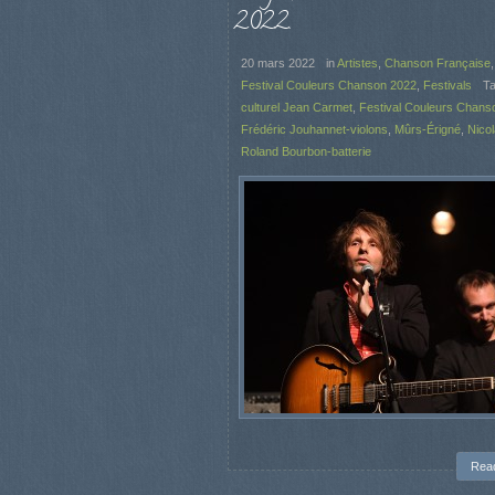
2022.
20 mars 2022
in
Artistes
,
Chanson Française
Festival Couleurs Chanson 2022
,
Festivals
T
culturel Jean Carmet
,
Festival Couleurs Chans
Frédéric Jouhannet-violons
,
Mûrs-Érigné
,
Nicol
Roland Bourbon-batterie
Rea