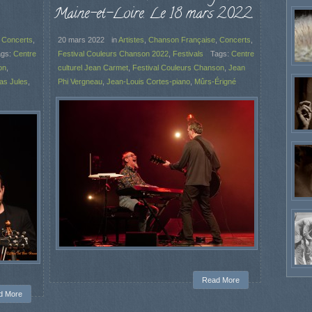
Maine-et-Loire. Le 18 mars 2022.
,
Concerts
,
20 mars 2022
in
Artistes
,
Chanson Française
,
Concerts
,
ags:
Centre
Festival Couleurs Chanson 2022
,
Festivals
Tags:
Centre
on
,
culturel Jean Carmet
,
Festival Couleurs Chanson
,
Jean
as Jules
,
Phi Vergneau
,
Jean-Louis Cortes-piano
,
Mûrs-Érigné
Read More
d More