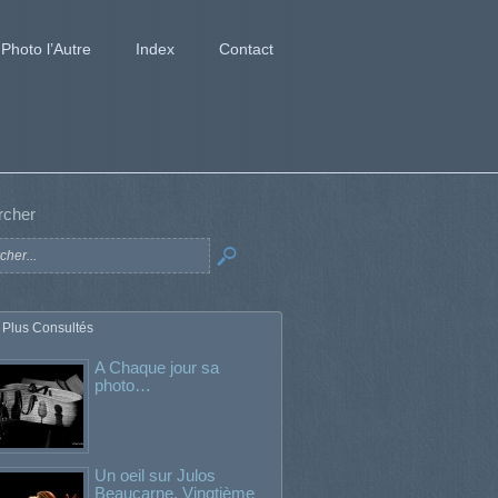
Photo l’Autre
Index
Contact
rcher
 Plus Consultés
A Chaque jour sa
photo…
Un oeil sur Julos
Beaucarne. Vingtième