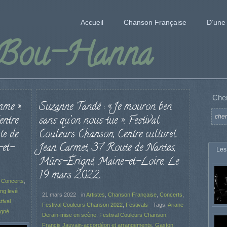
Accueil
Chanson Française
D’une 
 Bou-Hanna
Che
mme ».
Suzanne Tandé : « Je mouron ben
entre
sans qu’on nous tue ». Festival
te de
Couleurs Chanson, Centre culturel
-et-
Jean Carmet, 37 Route de Nantes,
Les
Mûrs-Érigné, Maine-et-Loire. Le
19 mars 2022.
,
Concerts
,
ng levé
21 mars 2022
in
Artistes
,
Chanson Française
,
Concerts
,
tival
Festival Couleurs Chanson 2022
,
Festivals
Tags:
Ariane
igné
Derain-mise en scène
,
Festival Couleurs Chanson
,
Francis Jauvain-accordéon et arrangements
,
Gaston