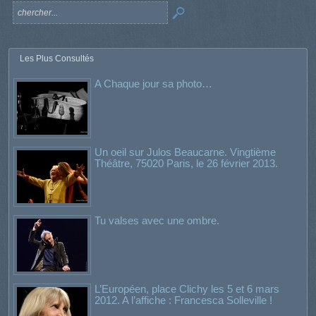
Les Plus Consultés
A Chaque jour sa photo…
Un oeil sur Julos Beaucarne. Vingtième
Théâtre, 75020 Paris, le 26 février 2013.
Tu valses avec une ombre.
L’Européen, place Clichy les 5 et 6 mars
2012. A l’affiche : Francesca Solleville !