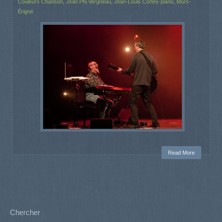
Couleurs Chanson
,
Jean Phi Vergneau
,
Jean-Louis Cortes-piano
,
Mûrs-
Érigné
Read More
Chercher