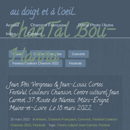
au doigt et à l'oeil...
ChanTal Bou-
Accueil
Chanson Française
D’une Photo l’Autre
Index
Contact
Hanna
Artistes
Chanson Française
Concerts
Festival Couleurs Chanson 2022
Festivals
Jean Phi Vergneau & Jean-Louis Cortes.
Festival Couleurs Chanson, Centre culturel Jean
Carmet, 37 Route de Nantes, Mûrs-Érigné,
Maine-et-Loire. Le 18 mars 2022.
20 mars 2022
in
Artistes
,
Chanson Française
,
Concerts
,
Festival Couleurs
Chanson 2022
,
Festivals
Tags:
Centre culturel Jean Carmet
,
Festival