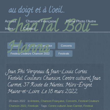
au doigt et à l'oeil...
ChanTal Bou-
Accueil
Chanson Française
D’une Photo l’Autre
Index
Contact
Hanna
Artistes
Chanson Française
Concerts
Festival Couleurs Chanson 2022
Festivals
Jean Phi Vergneau & Jean-Louis Cortes.
Festival Couleurs Chanson, Centre culturel Jean
Carmet, 37 Route de Nantes, Mûrs-Érigné,
Maine-et-Loire. Le 18 mars 2022.
20 mars 2022
in
Artistes
,
Chanson Française
,
Concerts
,
Festival Couleurs
Chanson 2022
,
Festivals
Tags:
Centre culturel Jean Carmet
,
Festival