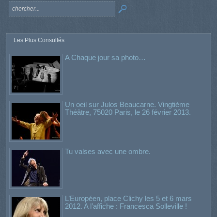
Les Plus Consultés
A Chaque jour sa photo…
Un oeil sur Julos Beaucarne. Vingtième
Théâtre, 75020 Paris, le 26 février 2013.
Tu valses avec une ombre.
L’Européen, place Clichy les 5 et 6 mars
2012. A l’affiche : Francesca Solleville !