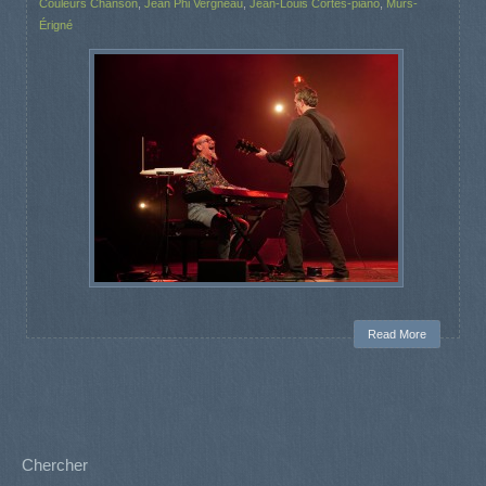
Couleurs Chanson
,
Jean Phi Vergneau
,
Jean-Louis Cortes-piano
,
Mûrs-
Érigné
Read More
Chercher