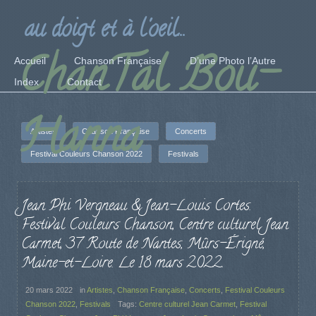
au doigt et à l'oeil...
ChanTal Bou-
Accueil
Chanson Française
D’une Photo l’Autre
Index
Contact
Hanna
Artistes
Chanson Française
Concerts
Festival Couleurs Chanson 2022
Festivals
Jean Phi Vergneau & Jean-Louis Cortes.
Festival Couleurs Chanson, Centre culturel Jean
Carmet, 37 Route de Nantes, Mûrs-Érigné,
Maine-et-Loire. Le 18 mars 2022.
20 mars 2022
in
Artistes
,
Chanson Française
,
Concerts
,
Festival Couleurs
Chanson 2022
,
Festivals
Tags:
Centre culturel Jean Carmet
,
Festival