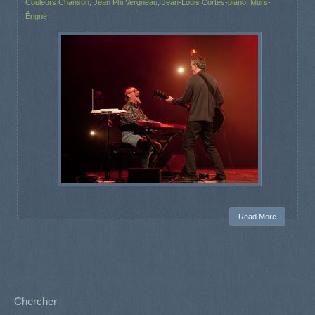
Couleurs Chanson
,
Jean Phi Vergneau
,
Jean-Louis Cortes-piano
,
Mûrs-
Érigné
Read More
Chercher