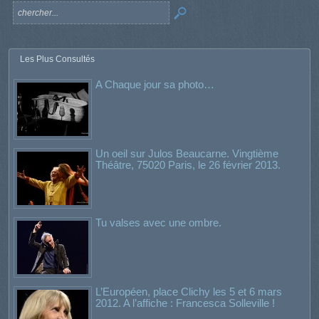
Les Plus Consultés
A Chaque jour sa photo…
Un oeil sur Julos Beaucarne. Vingtième
Théâtre, 75020 Paris, le 26 février 2013.
Tu valses avec une ombre.
L’Européen, place Clichy les 5 et 6 mars
2012. A l’affiche : Francesca Solleville !