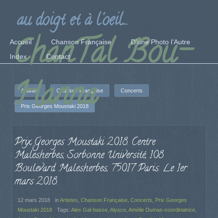
au doigt et à l'oeil...
ChanTal Bou-
Accueil
Chanson Française
D’une Photo l’Autre
Index
Contact
Hanna
Artistes
Chanson Française
Concerts
Prix Georges Moustaki 2018
Prix Georges Moustaki 2018. Centre
Malesherbes, Sorbonne Université, 108
Boulevard Malesherbes, 75017 Paris. Le 1er
mars 2018.
12 mars 2018
in
Artistes
,
Chanson Française
,
Concerts
,
Prix Georges
Moustaki 2018
Tags:
Alex Gal-basse
,
Alysce
,
Amélie Dumas-coordinatrice
,