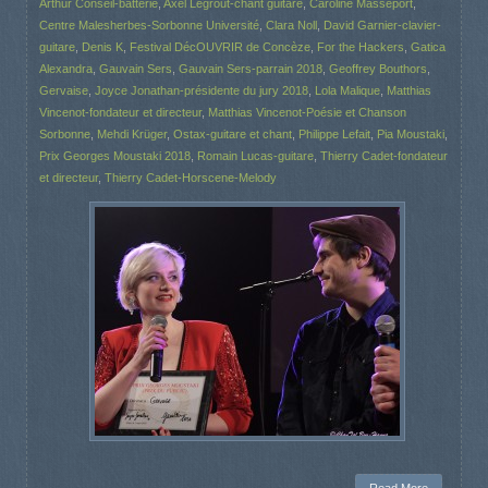
Arthur Conseil-batterie
,
Axel Legrout-chant guitare
,
Caroline Masseport
,
Centre Malesherbes-Sorbonne Université
,
Clara Noll
,
David Garnier-clavier-
guitare
,
Denis K
,
Festival DécOUVRIR de Concèze
,
For the Hackers
,
Gatica
Alexandra
,
Gauvain Sers
,
Gauvain Sers-parrain 2018
,
Geoffrey Bouthors
,
Gervaise
,
Joyce Jonathan-présidente du jury 2018
,
Lola Malique
,
Matthias
Vincenot-fondateur et directeur
,
Matthias Vincenot-Poésie et Chanson
Sorbonne
,
Mehdi Krüger
,
Ostax-guitare et chant
,
Philippe Lefait
,
Pia Moustaki
,
Prix Georges Moustaki 2018
,
Romain Lucas-guitare
,
Thierry Cadet-fondateur
et directeur
,
Thierry Cadet-Horscene-Melody
Read More