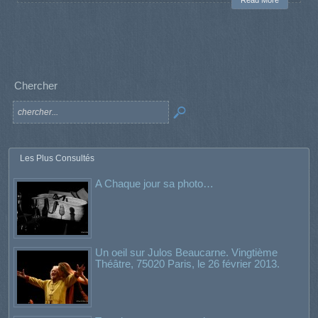
Chercher
Les Plus Consultés
A Chaque jour sa photo…
Un oeil sur Julos Beaucarne. Vingtième
Théâtre, 75020 Paris, le 26 février 2013.