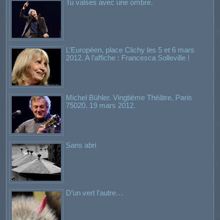
Tu valses avec une ombre.
L’Européen, place Clichy les 5 et 6 mars
2012. A l’affiche : Francesca Solleville !
Michel Bühler. Vingtième Théâtre. Paris
75020. 19 mars 2012.
Sans abri
D’un vert l’autre…