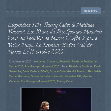
Read More
Léopoldine HH, Thierry Cadet & Matthias
Vincenot. Les 10 ans du Prix Georges Moustaki,
Final du FestiVal de Marne, ECAM, 2 place
Victor Hugo, Le Kremlin-Bicêtre, Val-de-
Marne. Le 18 octobre 2020.
11 novembre 2020
in
Artistes
,
Concerts
,
Festivals
,
Finale du FestiVal de
Marne 2020
,
Prix Georges Moustaki 2020
Tags:
Bénédicte Bouthors
,
David
Govrache
,
Denis Collinot
,
ECAM
,
Espace Culturel André Malraux
,
FestiVal de
Marne
,
Gervaise
,
Govrache
,
Leila Huissoud
,
Léopoldine HH
,
Matthias
Vincenot
,
Prix Georges Moustaki 2020
,
Thierry Cadet