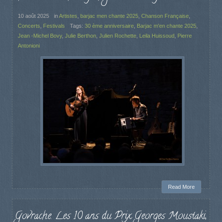
10 août 2025
in
Artistes
,
barjac men chante 2025
,
Chanson Française
,
Concerts
,
Festivals
Tags:
30 ème anniversaire
,
Barjac m'en chante 2025
,
Jean -Michel Bovy
,
Julie Berthon
,
Julien Rochette
,
Leila Huissoud
,
Pierre
Antonioni
Read More
Govrache. Les 10 ans du Prix Georges Moustaki,