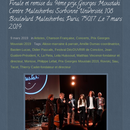
Finale et remise du 9ème prix Georges Moustaki.
Centre Malesherbes Sorbonne Université, 108
Boulevard Malesherbes, Paris, 75017. Le 7 mars
2019.
9 mars 2019
in
Artistes
,
Chanson Française
,
Concerts
,
Prix Georges
Moustaki 2019
Tags:
Aliose-marraine & parrain
,
Amélie Dumas-coordinatrice
,
Bastien Lucas
,
Didier Pascalis
,
Festival DécOUVRIR de Concèze
,
Jean
Guidoni-Président
,
K
,
La Pieta
,
Leila Huissoud
,
Matthias Vincenot-fondateur et
directeur
,
Morisse
,
Philippe Lefait
,
Prix Georges Moustaki 2019
,
Rovski
,
Siau
,
Tacet
,
Thierry Cadet-fondateur et directeur