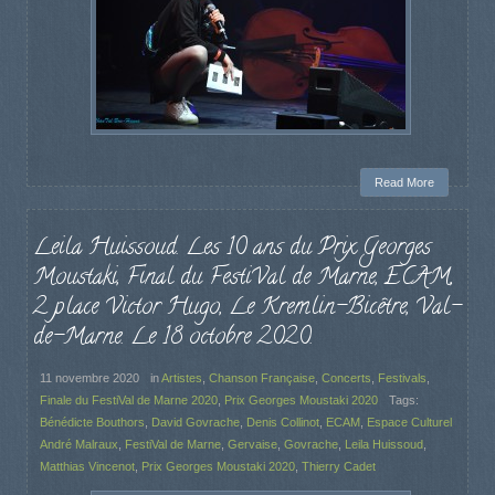
Read More
Leila Huissoud. Les 10 ans du Prix Georges
Moustaki, Final du FestiVal de Marne, ECAM,
2 place Victor Hugo, Le Kremlin-Bicêtre, Val-
de-Marne. Le 18 octobre 2020.
11 novembre 2020
in
Artistes
,
Chanson Française
,
Concerts
,
Festivals
,
Finale du FestiVal de Marne 2020
,
Prix Georges Moustaki 2020
Tags:
Bénédicte Bouthors
,
David Govrache
,
Denis Collinot
,
ECAM
,
Espace Culturel
André Malraux
,
FestiVal de Marne
,
Gervaise
,
Govrache
,
Leila Huissoud
,
Matthias Vincenot
,
Prix Georges Moustaki 2020
,
Thierry Cadet