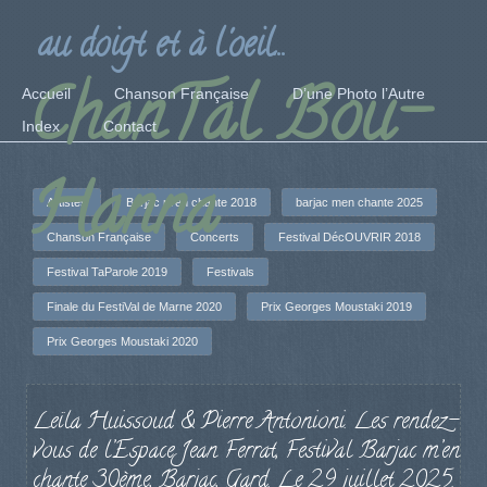
au doigt et à l'oeil...
ChanTal Bou-
Accueil
Chanson Française
D’une Photo l’Autre
Index
Contact
Hanna
Artistes
Barjac m'en chante 2018
barjac men chante 2025
Chanson Française
Concerts
Festival DécOUVRIR 2018
Festival TaParole 2019
Festivals
Finale du FestiVal de Marne 2020
Prix Georges Moustaki 2019
Prix Georges Moustaki 2020
Leïla Huissoud & Pierre Antonioni. Les rendez-
vous de l’Espace Jean Ferrat, Festival Barjac m’en
chante 30ème, Barjac, Gard. Le 29 juillet 2025.