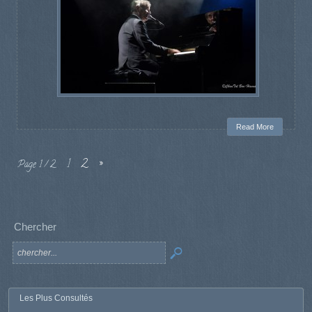
Read More
1
2
»
Page 1 / 2
Chercher
Les Plus Consultés