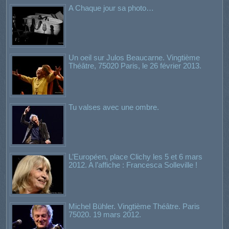
A Chaque jour sa photo…
Un oeil sur Julos Beaucarne. Vingtième
Théâtre, 75020 Paris, le 26 février 2013.
Tu valses avec une ombre.
L’Européen, place Clichy les 5 et 6 mars
2012. A l’affiche : Francesca Solleville !
Michel Bühler. Vingtième Théâtre. Paris
75020. 19 mars 2012.