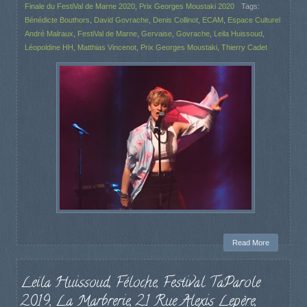
Finale du FestiVal de Marne 2020
,
Prix Georges Moustaki 2020
Tags:
Bénédicte Bouthors
,
David Govrache
,
Denis Collinot
,
ECAM
,
Espace Culturel
André Malraux
,
FestiVal de Marne
,
Gervaise
,
Govrache
,
Leila Huissoud
,
Léopoldine HH
,
Matthias Vincenot
,
Prix Georges Moustaki
,
Thierry Cadet
Read More
Leïla Huissoud, Féloche, Festival TaParole
2019, La Marbrerie, 21 Rue Alexis Lepère,