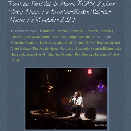
Final du FestiVal de Marne, ECAM, 2 place
Victor Hugo, Le Kremlin-Bicêtre, Val-de-
Marne. Le 18 octobre 2020.
12 novembre 2020
in
Artistes
,
Chanson Française
,
Concerts
,
Festivals
,
Finale du FestiVal de Marne 2020
,
Prix Georges Moustaki 2020
Tags:
Bénédicte Bouthors
,
David Govrache
,
Denis Collinot
,
ECAM
,
Espace Culturel
André Malraux
,
FestiVal de Marne
,
Gervaise
,
Govrache
,
Kremlin-Bicêtre
,
Leila
Huissoud
,
Léopoldine HH
,
Matthias Vincenot
,
Prix Georges Moustaki
,
Thierry
Cadet