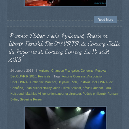
Read More
Romain Didier, Leïla Huissoud, Poésie en
liberté. Festival DécOUVRIR de Concèze, Salle
du Foyer rural, Concèze, Corrèze. Le 15 août
2018.
24 octobre 2018
in
Artistes
,
Chanson Française
,
Concerts
,
Festival
DécOUVRIR 2018
,
Festivals
Tags:
Antoine Coesens
,
Association
DécOUVRIR
,
Catherine Marchal
,
Delphine Rich
,
Festival DécOUVRIR de
Concèze
,
Jean-Michel Noirey
,
Jean-Pierre Bouvier
,
Kévin Fauchet
,
Leila
Huissoud
,
Matthias Vincenot-fondateur et directeur
,
Poésie en liberté
,
Romain
Didier
,
Séverine Ferrer