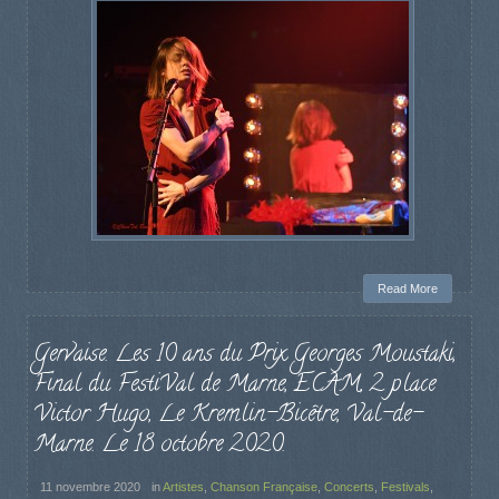
Read More
Gervaise. Les 10 ans du Prix Georges Moustaki,
Final du FestiVal de Marne, ECAM, 2 place
Victor Hugo, Le Kremlin-Bicêtre, Val-de-
Marne. Le 18 octobre 2020.
11 novembre 2020
in
Artistes
,
Chanson Française
,
Concerts
,
Festivals
,