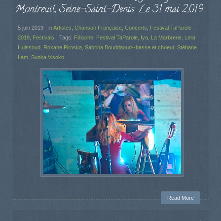
Montreuil, Seine-Saint-Denis. Le 31 mai 2019.
5 juin 2019
in
Artistes
,
Chanson Française
,
Concerts
,
Festival TaParole
2019
,
Festivals
Tags:
Féloche
,
Festival TaParole
,
Ïya
,
La Marbrerie
,
Leila
Huissoud
,
Roxane Piroska
,
Sabrina Bouddaoud--basse et choeur
,
Stébane
Lam
,
Sunka Visoko
Read More