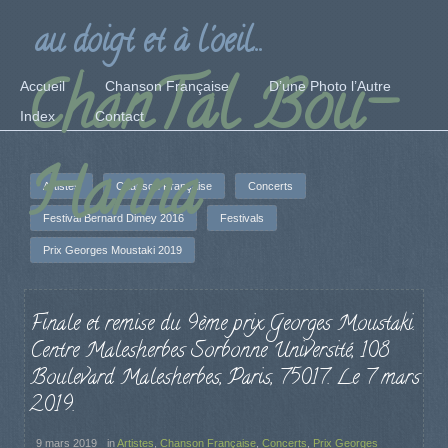
au doigt et à l'oeil...
ChanTal Bou-
Accueil
Chanson Française
D’une Photo l’Autre
Index
Contact
Hanna
Artistes
Chanson Française
Concerts
Festival Bernard Dimey 2016
Festivals
Prix Georges Moustaki 2019
Finale et remise du 9ème prix Georges Moustaki.
Centre Malesherbes Sorbonne Université, 108
Boulevard Malesherbes, Paris, 75017. Le 7 mars
2019.
9 mars 2019
in
Artistes
,
Chanson Française
,
Concerts
,
Prix Georges