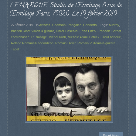
LEMARQUE. Studio de l’Ermitage, 8 rue de
l’Ermitage, Paris, 75020. Le 19 février 2019.
27 février 2019
in
Artistes
,
Chanson Française
,
Concerts
Tags:
Audrey
,
Bastien Ribot-violon & guitare
,
Didier Pascalis
,
Enzo Enzo
,
Francois Bernat-
contrebasse
,
L'Ermitage
,
Michel Korb
,
Michele Atlani
,
Patrick Filleul-batterie
,
Roland Romanelli-accordéon
,
Romain Didier
,
Romain Vuillemain-guitare
,
Tacet
Read More