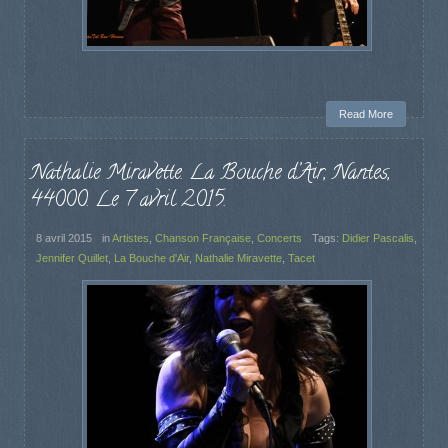
Read More
Nathalie Miravette. La Bouche d’Air, Nantes,
44000. Le 7 avril 2015.
8 avril 2015
in
Artistes
,
Chanson Française
,
Concerts
Tags:
Didier Pascalis
,
Jennifer Quillet
,
La Bouche d'Air
,
Nathalie Miravette
,
Tacet