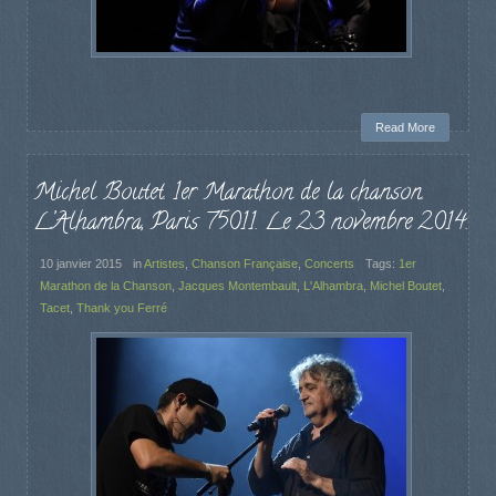
Read More
Michel Boutet. 1er Marathon de la chanson.
L’Alhambra, Paris 75011. Le 23 novembre 2014.
10 janvier 2015
in
Artistes
,
Chanson Française
,
Concerts
Tags:
1er
Marathon de la Chanson
,
Jacques Montembault
,
L'Alhambra
,
Michel Boutet
,
Tacet
,
Thank you Ferré