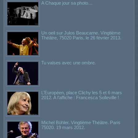
A Chaque jour sa photo…
Un oeil sur Julos Beaucarne. Vingtième
Théâtre, 75020 Paris, le 26 février 2013.
Tu valses avec une ombre.
L’Européen, place Clichy les 5 et 6 mars
2012. A l’affiche : Francesca Solleville !
Michel Bühler. Vingtième Théâtre. Paris
75020. 19 mars 2012.