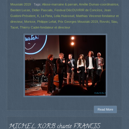
Moustaki 2019
Tags:
Aliose-marraine & parrain
,
Amélie Dumas-coordinatrice
,
Bastien Lucas
,
Didier Pascalis
,
Festival DécOUVRIR de Concèze
,
Jean
Guidoni-Président
,
K
,
La Pieta
,
Leila Huissoud
,
Matthias Vincenot-fondateur et
directeur
,
Morisse
,
Philippe Lefait
,
Prix Georges Moustaki 2019
,
Rovski
,
Siau
,
Tacet
,
Thierry Cadet-fondateur et directeur
Read More
MICHEL KORB chante FRANCIS