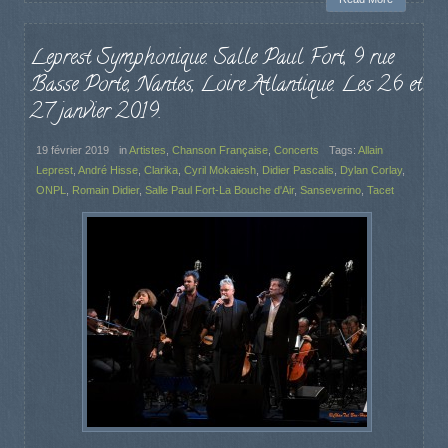
Leprest Symphonique. Salle Paul Fort, 9 rue
Basse Porte, Nantes, Loire Atlantique. Les 26 et
27 janvier 2019.
19 février 2019
in
Artistes
,
Chanson Française
,
Concerts
Tags:
Allain
Leprest
,
André Hisse
,
Clarika
,
Cyril Mokaiesh
,
Didier Pascalis
,
Dylan Corlay
,
ONPL
,
Romain Didier
,
Salle Paul Fort-La Bouche d'Air
,
Sanseverino
,
Tacet