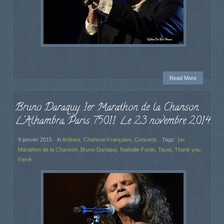
Read More
Bruno Daraquy. 1er Marathon de la Chanson.
L’Alhambra, Paris 75011. Le 23 novembre 2014.
9 janvier 2015
in
Artistes
,
Chanson Française
,
Concerts
Tags:
1er
Marathon de la Chanson
,
Bruno Daraquy
,
Nathalie Fortin
,
Tacet
,
Thank you
Ferré