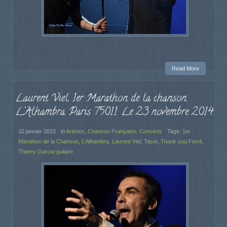
Read More
Laurent Viel. 1er Marathon de la chanson.
L’Alhambra. Paris 75011. Le 23 novembre 2014.
10 janvier 2015
in
Artistes
,
Chanson Française
,
Concerts
Tags:
1er
Marathon de la Chanson
,
L'Alhambra
,
Laurent Viel
,
Tacet
,
Thank you Ferré
,
Thierry Garcia-guitare