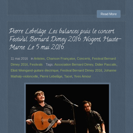
Read More
Pierre Lebelâge. Les balances puis le concert.
Festival Bernard Dimey 2016. Nogent, Haute-
Marne. Le 5 mai 2016.
11 mai 2016
in
Artistes
,
Chanson Française
,
Concerts
,
Festival Bernard
Dimey 2016
,
Festivals
Tags:
Association Bernard Dimey
,
Didier Pascalis
,
Eliott Weingand-guitare électrique
,
Festival Bernard Dimey 2016
,
Johanne
Mathaly-violoncelle
,
Pierre Lebelâge
,
Tacet
,
Yves Amour