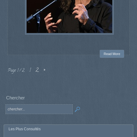
Read More
1
2
»
Page 1 / 2
Chercher
Les Plus Consultés