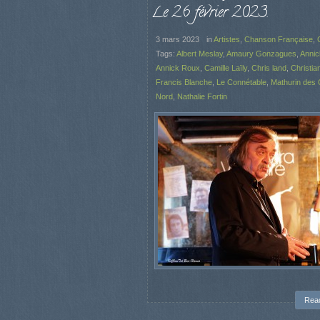
Le 26 février 2023.
3 mars 2023
in
Artistes
,
Chanson Française
,
Tags:
Albert Meslay
,
Amaury Gonzagues
,
Annic
Annick Roux
,
Camille Laïly
,
Chris land
,
Christia
Francis Blanche
,
Le Connétable
,
Mathurin des 
Nord
,
Nathalie Fortin
Rea