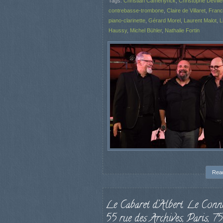
Tags:
Christian Camerlynck
,
Christophe Deville
contrebasse-trombone
,
Claire de Villaret
,
Franc
piano-clarinette
,
Gérard Morel
,
Laurent Malot
,
L
Haussy
,
Michel Bühler
,
Nathalie Fortin
Rea
Le Cabaret d’Albert. Le Conné
55 rue des Archives, Paris, 7