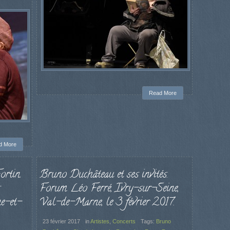
Read More
d More
rtin.
Bruno Duchâteau et ses invités.
s
Forum Léo Ferré, Ivry-sur-Seine,
e-et-
Val-de-Marne, le 3 février 2017.
23 février 2017
in
Artistes
,
Concerts
Tags:
Bruno