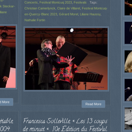
rs-
Concerts
,
Festival Montcuq 2023
,
Festivals
Tags:
k Steckar-
Christian Camerlynck
,
Claire de Villaret
,
Festival Montcuq-
iliane
en-Quercy-Blanc 2023
,
Gérard Morel
,
Liliane Haussy
,
Nathalie Fortin
d More
Read More
table,
Francesca Solleville, « Les 13 coups
5004.
de minuit « . 10e Édition du Festival