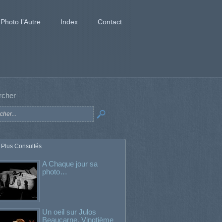
Photo l’Autre
Index
Contact
rcher
 Plus Consultés
A Chaque jour sa
photo…
Un oeil sur Julos
Beaucarne. Vingtième