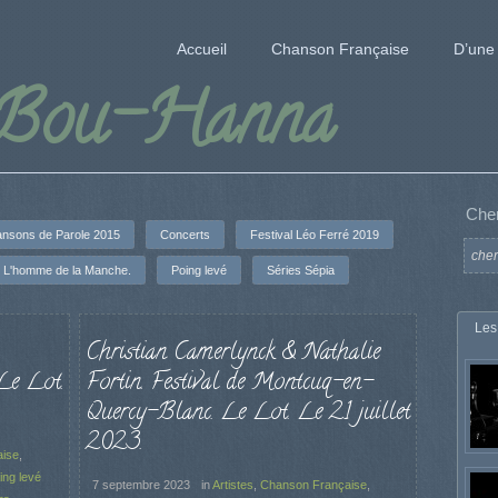
Accueil
Chanson Française
D’une 
 Bou-Hanna
Che
nsons de Parole 2015
Concerts
Festival Léo Ferré 2019
L'homme de la Manche.
Poing levé
Séries Sépia
Les
Christian Camerlynck & Nathalie
Le Lot.
Fortin. Festival de Montcuq-en-
Quercy-Blanc. Le Lot. Le 21 juillet
2023.
aise
,
ing levé
7 septembre 2023
in
Artistes
,
Chanson Française
,