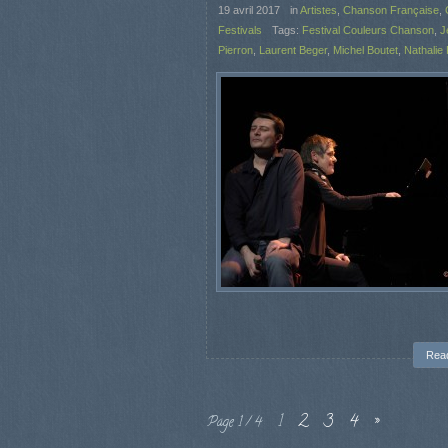
19 avril 2017
in
Artistes
,
Chanson Française
,
Festivals
Tags:
Festival Couleurs Chanson
,
J
Pierron
,
Laurent Beger
,
Michel Boutet
,
Nathalie 
Rea
1
2
3
4
»
Page 1 / 4