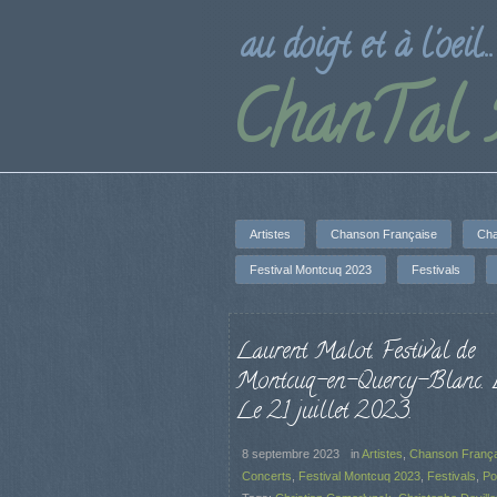
au doigt et à l'oeil...
ChanTal
Artistes
Chanson Française
Cha
Festival Montcuq 2023
Festivals
Laurent Malot. Festival de
Montcuq-en-Quercy-Blanc. 
Le 21 juillet 2023.
8 septembre 2023
in
Artistes
,
Chanson Franç
Concerts
,
Festival Montcuq 2023
,
Festivals
,
Po