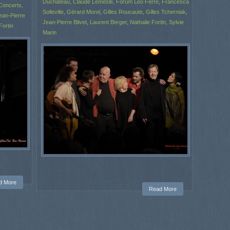
Duchâteau
,
Claude Lemesle
,
Forum Leo Ferre
,
Francesca
Concerts
,
Solleville
,
Gérard Morel
,
Gilles Roucaute
,
Gilles Tcherniak
,
ean-Pierre
Jean-Pierre Blivet
,
Laurent Berger
,
Nathalie Fortin
,
Sylvie
Fortin
Marin
d More
Read More