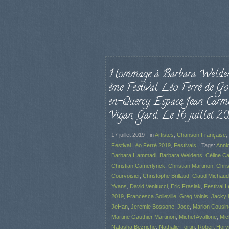
Hommage à Barbara Welden
ème Festival Léo Ferré de G
en-Quercy, Espace Jean Carme
Vigan, Gard. Le 16 juillet 20
17 juillet 2019
in
Artistes
,
Chanson Française
,
Festival Léo Ferré 2019
,
Festivals
Tags:
Anni
Barbara Hammadi
,
Barbara Weldens
,
Céline C
Christian Camerlynck
,
Christian Martinon
,
Chris
Courvoisier
,
Christophe Brillaud
,
Claud Michaud
Yvans
,
David Venitucci
,
Eric Frasiak
,
Festival 
2019
,
Francesca Solleville
,
Greg Voinis
,
Jacky l
JeHan
,
Jeremie Bossone
,
Joce
,
Marion Cousi
Martine Gauthier Martinon
,
Michel Avallone
,
Mic
Natasha Bezriche
,
Nathalie Fortin
,
Robert Horvi