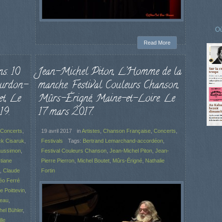
Où
Read More
s. 10
Jean-Michel Piton, L’Homme de la
ourdon-
manche. Festival Couleurs Chanson,
t, Le
Mûrs-Érigné, Maine-et-Loire. Le
19.
17 mars 2017.
Concerts
,
19 avril 2017
in
Artistes
,
Chanson Française
,
Concerts
,
ck Cisaruk
,
Festivals
Tags:
Bertrand Lemarchand-accordéon
,
aussimon
,
Festival Couleurs Chanson
,
Jean-Michel Piton
,
Jean-
tiane
Pierre Pierron
,
Michel Boutet
,
Mûrs-Érigné
,
Nathalie
,
Claude
Fortin
Léo Ferré
e Poittevin
,
neau
,
hel Bühler
,
lle