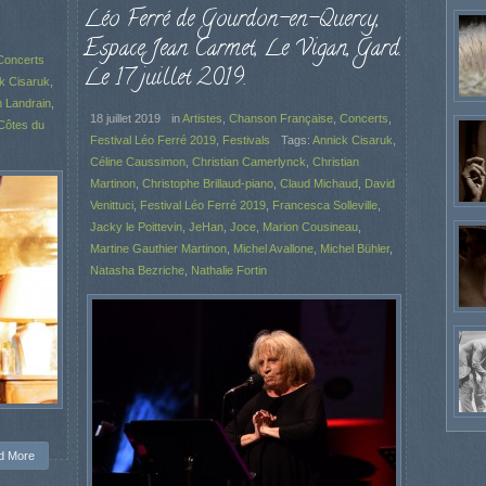
Léo Ferré de Gourdon-en-Quercy,
Espace Jean Carmet, Le Vigan, Gard.
Concerts
Le 17 juillet 2019.
k Cisaruk
,
n Landrain
,
18 juillet 2019
in
Artistes
,
Chanson Française
,
Concerts
,
Côtes du
Festival Léo Ferré 2019
,
Festivals
Tags:
Annick Cisaruk
,
Céline Caussimon
,
Christian Camerlynck
,
Christian
Martinon
,
Christophe Brillaud-piano
,
Claud Michaud
,
David
Venittuci
,
Festival Léo Ferré 2019
,
Francesca Solleville
,
Jacky le Poittevin
,
JeHan
,
Joce
,
Marion Cousineau
,
Martine Gauthier Martinon
,
Michel Avallone
,
Michel Bühler
,
Natasha Bezriche
,
Nathalie Fortin
d More