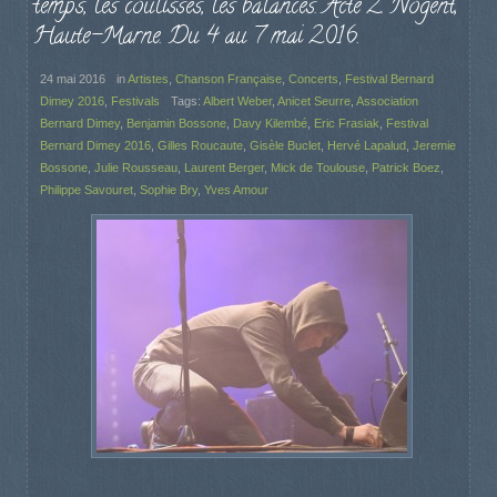
temps, les coulisses, les balances. Acte 2. Nogent,
Haute-Marne. Du 4 au 7 mai 2016.
24 mai 2016
in
Artistes
,
Chanson Française
,
Concerts
,
Festival Bernard
Dimey 2016
,
Festivals
Tags:
Albert Weber
,
Anicet Seurre
,
Association
Bernard Dimey
,
Benjamin Bossone
,
Davy Kilembé
,
Eric Frasiak
,
Festival
Bernard Dimey 2016
,
Gilles Roucaute
,
Gisèle Buclet
,
Hervé Lapalud
,
Jeremie
Bossone
,
Julie Rousseau
,
Laurent Berger
,
Mick de Toulouse
,
Patrick Boez
,
Philippe Savouret
,
Sophie Bry
,
Yves Amour