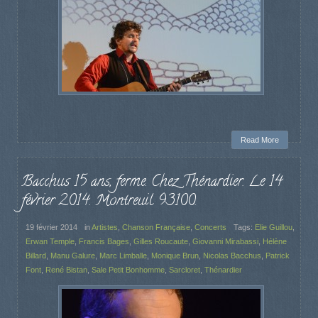
Read More
Bacchus 15 ans, ferme. Chez Thénardier. Le 14
février 2014. Montreuil 93100.
19 février 2014
in
Artistes
,
Chanson Française
,
Concerts
Tags:
Elie Guillou
,
Erwan Temple
,
Francis Bages
,
Gilles Roucaute
,
Giovanni Mirabassi
,
Hélène
Billard
,
Manu Galure
,
Marc Limballe
,
Monique Brun
,
Nicolas Bacchus
,
Patrick
Font
,
René Bistan
,
Sale Petit Bonhomme
,
Sarcloret
,
Thénardier