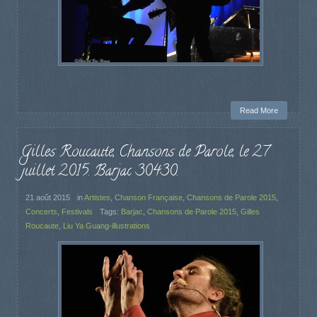
Read More
Gilles Roucaute, Chansons de Parole, le 27
juillet 2015. Barjac 30430.
21 août 2015
in
Artistes
,
Chanson Française
,
Chansons de Parole 2015
,
Concerts
,
Festivals
Tags:
Barjac
,
Chansons de Parole 2015
,
Gilles
Roucaute
,
Liu Ya Guang-illustrations