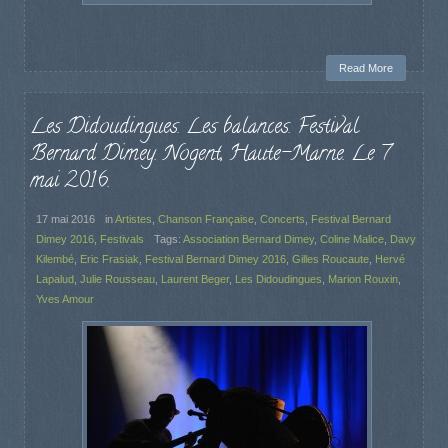
Read More
Les Didoudingues. Les balances. Festival
Bernard Dimey. Nogent, Haute-Marne. Le 7
mai 2016.
17 mai 2016
in
Artistes
,
Chanson Française
,
Concerts
,
Festival Bernard
Dimey 2016
,
Festivals
Tags:
Association Bernard Dimey
,
Coline Malice
,
Davy
Kilembé
,
Eric Frasiak
,
Festival Bernard Dimey 2016
,
Gilles Roucaute
,
Hervé
Lapalud
,
Julie Rousseau
,
Laurent Beger
,
Les Didoudingues
,
Marion Rouxin
,
Yves Amour