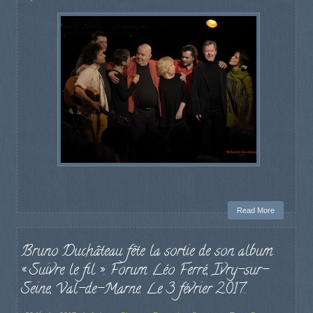
Read More
Bruno Duchâteau fête la sortie de son album
« Suivre le fil ». Forum Léo Ferré, Ivry-sur-
Seine, Val-de-Marne. Le 3 février 2017.