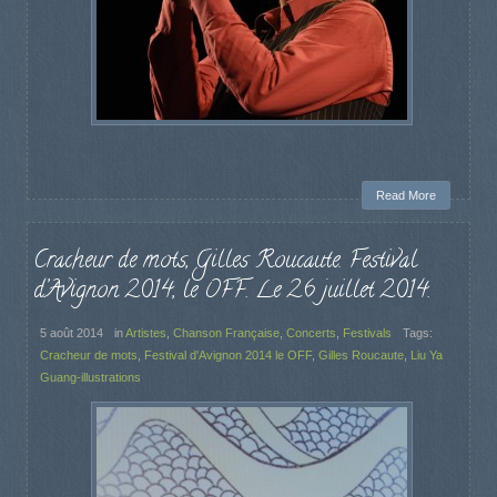
Read More
Cracheur de mots, Gilles Roucaute. Festival
d’Avignon 2014, le OFF. Le 26 juillet 2014.
5 août 2014
in
Artistes
,
Chanson Française
,
Concerts
,
Festivals
Tags:
Cracheur de mots
,
Festival d'Avignon 2014 le OFF
,
Gilles Roucaute
,
Liu Ya
Guang-illustrations