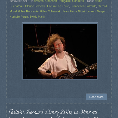
20 février 2017
in
Artistes
,
Chanson Française
,
Concerts
Tags:
Bruno
Duchâteau
,
Claude Lemesle
,
Forum Leo Ferre
,
Francesca Solleville
,
Gérard
Morel
,
Gilles Roucaute
,
Gilles Tcherniak
,
Jean-Pierre Blivet
,
Laurent Berger
,
Nathalie Fortin
,
Sylvie Marin
Read More
Festival Bernard Dimey 2016, la 3ème mi-