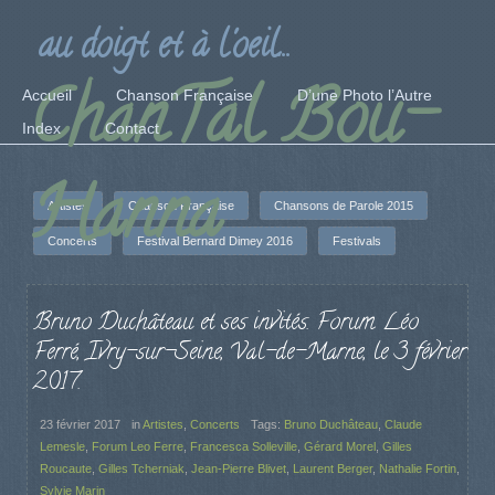
au doigt et à l'oeil...
ChanTal Bou-
Accueil
Chanson Française
D’une Photo l’Autre
Index
Contact
Hanna
Artistes
Chanson Française
Chansons de Parole 2015
Concerts
Festival Bernard Dimey 2016
Festivals
Bruno Duchâteau et ses invités. Forum Léo
Ferré, Ivry-sur-Seine, Val-de-Marne, le 3 février
2017.
23 février 2017
in
Artistes
,
Concerts
Tags:
Bruno Duchâteau
,
Claude
Lemesle
,
Forum Leo Ferre
,
Francesca Solleville
,
Gérard Morel
,
Gilles
Roucaute
,
Gilles Tcherniak
,
Jean-Pierre Blivet
,
Laurent Berger
,
Nathalie Fortin
,
Sylvie Marin