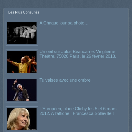
Les Plus Consultés
A Chaque jour sa photo…
Un oeil sur Julos Beaucarne. Vingtième
Théâtre, 75020 Paris, le 26 février 2013.
Tu valses avec une ombre.
L’Européen, place Clichy les 5 et 6 mars
2012. A l’affiche : Francesca Solleville !