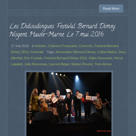
Read More
Les Didoudingues. Festival Bernard Dimey.
Nogent, Haute-Marne. Le 7 mai 2016.
17 mai 2016
in
Artistes
,
Chanson Française
,
Concerts
,
Festival Bernard
Dimey 2016
,
Festivals
Tags:
Association Bernard Dimey
,
Coline Malice
,
Davy
Kilembé
,
Eric Frasiak
,
Festival Bernard Dimey 2016
,
Gilles Roucaute
,
Hervé
Lapalud
,
Julie Rousseau
,
Laurent Beger
,
Marion Rouxin
,
Yves Amour