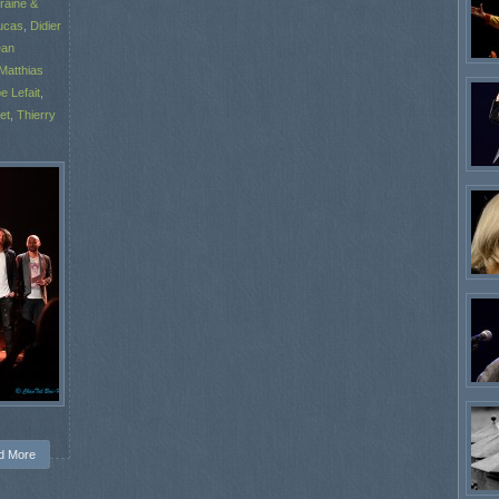
raine &
ucas
,
Didier
ean
Matthias
pe Lefait
,
et
,
Thierry
d More