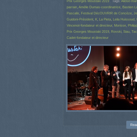
Prix Georges Moustaki 2019
Tags:
Aliose-mar
parrain
,
Amélie Dumas-coordinatrice
,
Bastien L
Pascalis
,
Festival DécOUVRIR de Concèze
,
J
Guidoni-Président
,
K
,
La Pieta
,
Leila Huissoud
,
Vincenot-fondateur et directeur
,
Morisse
,
Philip
Prix Georges Moustaki 2019
,
Rovski
,
Siau
,
Tac
Cadet-fondateur et directeur
Rea