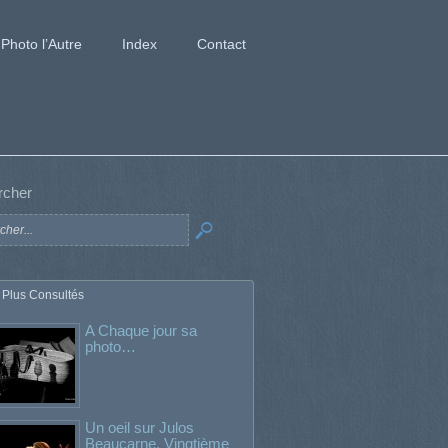
Photo l’Autre
Index
Contact
rcher
 Plus Consultés
A Chaque jour sa
photo…
Un oeil sur Julos
Beaucarne. Vingtième