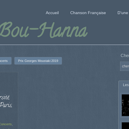
Accueil
Chanson Française
D’une 
 Bou-Hanna
Che
certs
Prix Georges Moustaki 2019
Les
ité,
aris,
Concerts
,