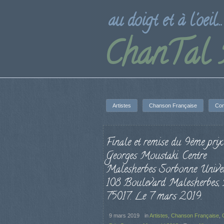
au doigt et à l'oeil...
ChanTal
Artistes
Chanson Française
Con
Finale et remise du 9ème prix
Georges Moustaki. Centre
Malesherbes Sorbonne Univers
108 Boulevard Malesherbes, P
75017. Le 7 mars 2019.
9 mars 2019
in
Artistes
,
Chanson Française
,