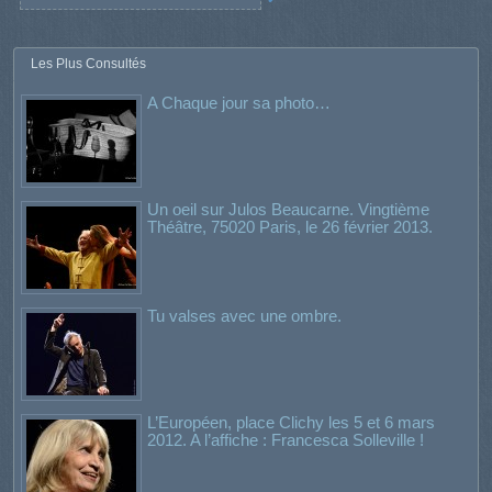
Les Plus Consultés
A Chaque jour sa photo…
Un oeil sur Julos Beaucarne. Vingtième
Théâtre, 75020 Paris, le 26 février 2013.
Tu valses avec une ombre.
L’Européen, place Clichy les 5 et 6 mars
2012. A l’affiche : Francesca Solleville !