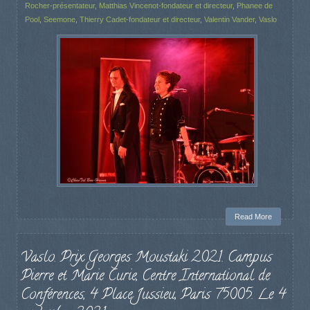
Rocher-présentateur
,
Matthias Vincenot-fondateur et directeur
,
Phanee de
Pool
,
Seemone
,
Thierry Cadet-fondateur et directeur
,
Valentin Vander
,
Vaslo
Read More
Vaslo. Prix Georges Moustaki 2021. Campus
Pierre et Marie Curie, Centre International de
Conférences, 4 Place Jussieu, Paris 75005. Le 4