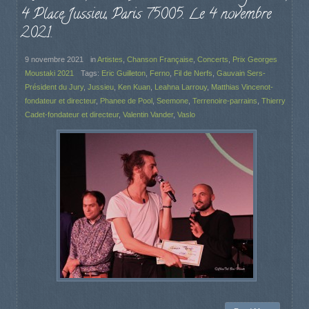
4 Place Jussieu, Paris 75005. Le 4 novembre
2021.
9 novembre 2021
in
Artistes
,
Chanson Française
,
Concerts
,
Prix Georges
Moustaki 2021
Tags:
Eric Guilleton
,
Ferno
,
Fil de Nerfs
,
Gauvain Sers-
Président du Jury
,
Jussieu
,
Ken Kuan
,
Leahna Larrouy
,
Matthias Vincenot-
fondateur et directeur
,
Phanee de Pool
,
Seemone
,
Terrenoire-parrains
,
Thierry
Cadet-fondateur et directeur
,
Valentin Vander
,
Vaslo