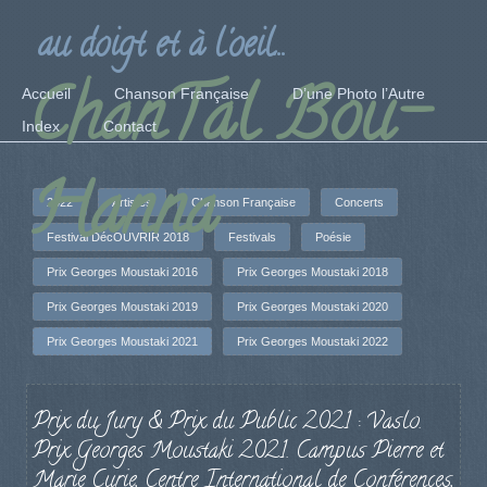
au doigt et à l'oeil...
ChanTal Bou-
Accueil
Chanson Française
D’une Photo l’Autre
Index
Contact
Hanna
2022
Artistes
Chanson Française
Concerts
Festival DécOUVRIR 2018
Festivals
Poésie
Prix Georges Moustaki 2016
Prix Georges Moustaki 2018
Prix Georges Moustaki 2019
Prix Georges Moustaki 2020
Prix Georges Moustaki 2021
Prix Georges Moustaki 2022
Prix du Jury & Prix du Public 2021 : Vaslo.
Prix Georges Moustaki 2021. Campus Pierre et
Marie Curie, Centre International de Conférences,