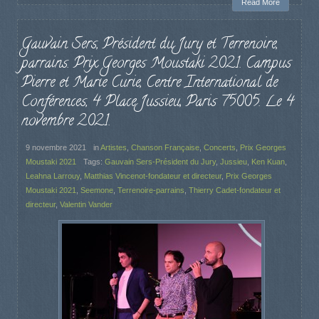
Read More
Gauvain Sers, Président du Jury et Terrenoire,
parrains. Prix Georges Moustaki 2021. Campus
Pierre et Marie Curie, Centre International de
Conférences, 4 Place Jussieu, Paris 75005. Le 4
novembre 2021.
9 novembre 2021
in
Artistes
,
Chanson Française
,
Concerts
,
Prix Georges
Moustaki 2021
Tags:
Gauvain Sers-Président du Jury
,
Jussieu
,
Ken Kuan
,
Leahna Larrouy
,
Matthias Vincenot-fondateur et directeur
,
Prix Georges
Moustaki 2021
,
Seemone
,
Terrenoire-parrains
,
Thierry Cadet-fondateur et
directeur
,
Valentin Vander