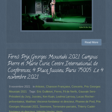
Read More
Fernõ. Prix Georges Moustaki 2021. Campus
Pierre et Marie Curie, Centre International de
Conférences, 4 Place Jussieu, Paris 75005. Le 4
novembre 2021.
9 novembre 2021
in
Artistes
,
Chanson Française
,
Concerts
,
Prix Georges
Moustaki 2021
Tags:
Eric Guilleton
,
Ferno
,
Fil de Nerfs
,
Gauvain Sers-
Président du Jury
,
Jussieu
,
Ken Kuan
,
Leahna Larrouy
,
Lucas Rocher-
présentateur
,
Matthias Vincenot-fondateur et directeur
,
Phanee de Pool
,
Prix
Georges Moustaki 2021
,
Seemone
,
Terrenoire-parrains
,
Thierry Cadet-
fondateur et directeur
,
Valentin Vander
,
Vaslo