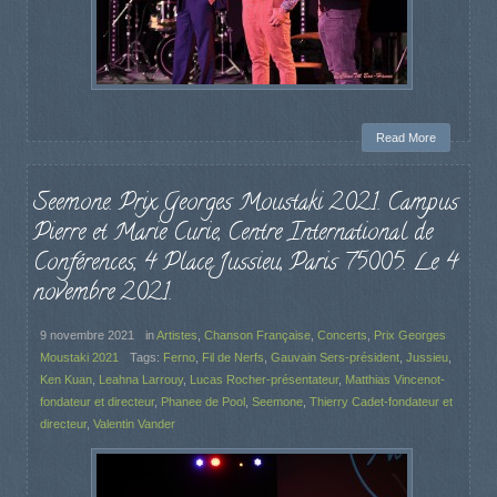
Read More
Seemone. Prix Georges Moustaki 2021. Campus
Pierre et Marie Curie, Centre International de
Conférences, 4 Place Jussieu, Paris 75005. Le 4
novembre 2021.
9 novembre 2021
in
Artistes
,
Chanson Française
,
Concerts
,
Prix Georges
Moustaki 2021
Tags:
Ferno
,
Fil de Nerfs
,
Gauvain Sers-président
,
Jussieu
,
Ken Kuan
,
Leahna Larrouy
,
Lucas Rocher-présentateur
,
Matthias Vincenot-
fondateur et directeur
,
Phanee de Pool
,
Seemone
,
Thierry Cadet-fondateur et
directeur
,
Valentin Vander