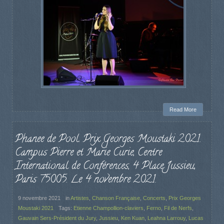
Read More
Phanee de Pool. Prix Georges Moustaki 2021.
Campus Pierre et Marie Curie, Centre
International de Conférences, 4 Place Jussieu,
Paris 75005. Le 4 novembre 2021.
9 novembre 2021
in
Artistes
,
Chanson Française
,
Concerts
,
Prix Georges
Moustaki 2021
Tags:
Etienne Champollion-claviers
,
Ferno
,
Fil de Nerfs
,
Gauvain Sers-Président du Jury
,
Jussieu
,
Ken Kuan
,
Leahna Larrouy
,
Lucas