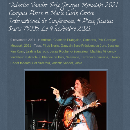
Valentin Vander. Prix Georges Moustaki 2021.
Campus Pierre et Marie Curie, Centre
International de Conférences, 4 Place Jussieu,
Paris 75005. Le 4 novembre 2021.
9 novembre 2021
in
Artistes
,
Chanson Française
,
Concerts
,
Prix Georges
Moustaki 2021
Tags:
Fil de Nerfs
,
Gauvain Sers-Président du Jury
,
Jussieu
,
Ken Kuan
,
Leahna Larrouy
,
Lucas Rocher-présentateur
,
Matthias Vincenot-
fondateur et directeur
,
Phanee de Pool
,
Seemone
,
Terrenoire-parrains
,
Thierry
Cadet-fondateur et directeur
,
Valentin Vander
,
Vaslo