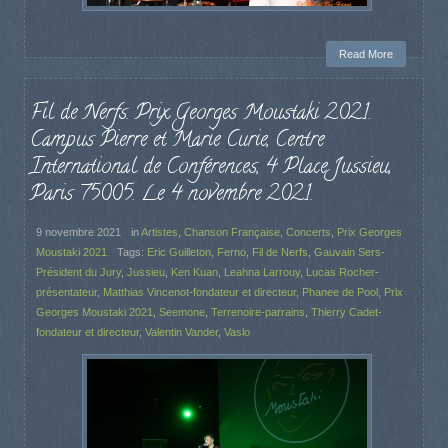
Read More
Fil de Nerfs. Prix Georges Moustaki 2021.
Campus Pierre et Marie Curie, Centre
International de Conférences, 4 Place Jussieu,
Paris 75005. Le 4 novembre 2021.
9 novembre 2021
in
Artistes
,
Chanson Française
,
Concerts
,
Prix Georges
Moustaki 2021
Tags:
Eric Guilleton
,
Ferno
,
Fil de Nerfs
,
Gauvain Sers-
Président du Jury
,
Jussieu
,
Ken Kuan
,
Leahna Larrouy
,
Lucas Rocher-
présentateur
,
Matthias Vincenot-fondateur et directeur
,
Phanee de Pool
,
Prix
Georges Moustaki 2021
,
Seemone
,
Terrenoire-parrains
,
Thierry Cadet-
fondateur et directeur
,
Valentin Vander
,
Vaslo