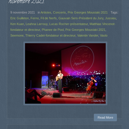
novembre 2021.
9 novembre 2021
in
Artistes
,
Concerts
,
Prix Georges Moustaki 2021
Tags:
Eric Guilleton
,
Ferno
,
Fil de Nerfs
,
Gauvain Sers-Président du Jury
,
Jussieu
,
Ken Kuan
,
Leahna Larrouy
,
Lucas Rocher-présentateur
,
Matthias Vincenot-
fondateur et directeur
,
Phanee de Pool
,
Prix Georges Moustaki 2021
,
Seemone
,
Thierry Cadet-fondateur et directeur
,
Valentin Vander
,
Vaslo
Read More