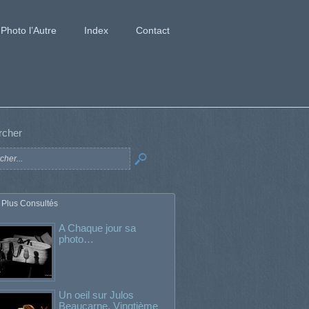
Photo l’Autre
Index
Contact
rcher
 Plus Consultés
A Chaque jour sa
photo…
Un oeil sur Julos
Beaucarne. Vingtième