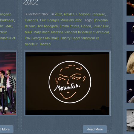
2022.
ançaise
,
30 octobre 2022
in
2022
,
Artistes
,
Chanson Française
,
Barkanan
,
Concerts
,
Prix Georges Moustaki 2022
Tags:
Barkanan
,
lie
,
MAB
,
Belfour
,
Dick Annegarn
,
Emma Peters
,
Gaben
,
Louise Ellie
,
cteur
,
MAB
,
Mary Bach
,
Matthias Vincenot-fondateur et directeur
,
ondateur et
Prix Georges Moustaki
,
Thierry Cadet-fondateur et
directeur
,
Toan'co
d More
Read More