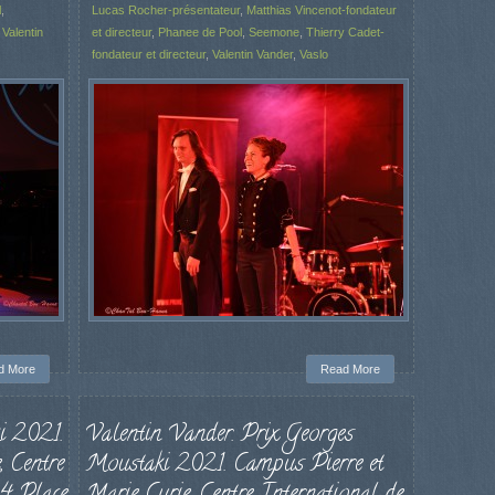
l
,
Lucas Rocher-présentateur
,
Matthias Vincenot-fondateur
,
Valentin
et directeur
,
Phanee de Pool
,
Seemone
,
Thierry Cadet-
fondateur et directeur
,
Valentin Vander
,
Vaslo
d More
Read More
i 2021.
Valentin Vander. Prix Georges
, Centre
Moustaki 2021. Campus Pierre et
 4 Place
Marie Curie, Centre International de