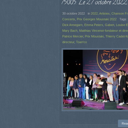
75005. Le 27 octobre 2022.
30 octobre 2022
in
2022
,
Artistes
,
Chanson Fr
Concerts
,
Prix Georges Moustaki 2022
Tags:
Dick Annegarn
,
Emma Peters
,
Gaben
,
Louise El
Mary Bach
,
Matthias Vincenot-fondateur et dire
Patrice Mercier
,
Prix Moustaki
,
Thierry Cadet-f
directeur
,
Toan'co
Rea