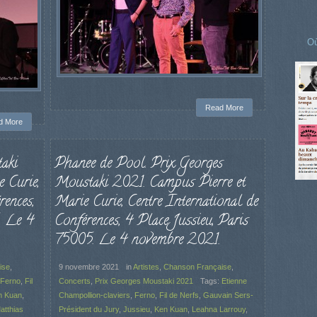
Où
Read More
d More
aki
Phanee de Pool. Prix Georges
 Curie,
Moustaki 2021. Campus Pierre et
rences,
Marie Curie, Centre International de
. Le 4
Conférences, 4 Place Jussieu, Paris
75005. Le 4 novembre 2021.
ise
,
9 novembre 2021
in
Artistes
,
Chanson Française
,
Ferno
,
Fil
Concerts
,
Prix Georges Moustaki 2021
Tags:
Etienne
n Kuan
,
Champollion-claviers
,
Ferno
,
Fil de Nerfs
,
Gauvain Sers-
atthias
Président du Jury
,
Jussieu
,
Ken Kuan
,
Leahna Larrouy
,