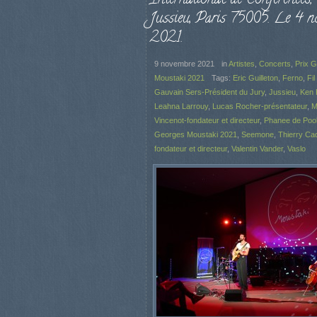
Jussieu, Paris 75005. Le 4 n
2021.
9 novembre 2021
in
Artistes
,
Concerts
,
Prix 
Moustaki 2021
Tags:
Eric Guilleton
,
Ferno
,
Fil
Gauvain Sers-Président du Jury
,
Jussieu
,
Ken 
Leahna Larrouy
,
Lucas Rocher-présentateur
,
M
Vincenot-fondateur et directeur
,
Phanee de Poo
Georges Moustaki 2021
,
Seemone
,
Thierry Ca
fondateur et directeur
,
Valentin Vander
,
Vaslo