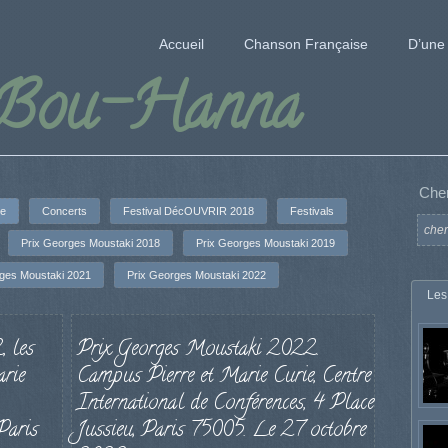
Accueil
Chanson Française
D’une 
 Bou-Hanna
Che
se
Concerts
Festival DécOUVRIR 2018
Festivals
Prix Georges Moustaki 2018
Prix Georges Moustaki 2019
rges Moustaki 2021
Prix Georges Moustaki 2022
Les
 les
Prix Georges Moustaki 2022.
arie
Campus Pierre et Marie Curie, Centre
International de Conférences, 4 Place
Paris
Jussieu, Paris 75005. Le 27 octobre