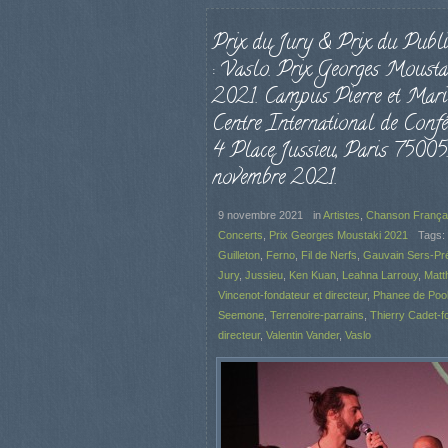
Prix du Jury & Prix du Publ
: Vaslo. Prix Georges Mousta
2021. Campus Pierre et Marie
Centre International de Confé
4 Place Jussieu, Paris 75005
novembre 2021.
9 novembre 2021
in
Artistes
,
Chanson França
Concerts
,
Prix Georges Moustaki 2021
Tags:
Guilleton
,
Ferno
,
Fil de Nerfs
,
Gauvain Sers-Pré
Jury
,
Jussieu
,
Ken Kuan
,
Leahna Larrouy
,
Matt
Vincenot-fondateur et directeur
,
Phanee de Poo
Seemone
,
Terrenoire-parrains
,
Thierry Cadet-f
directeur
,
Valentin Vander
,
Vaslo