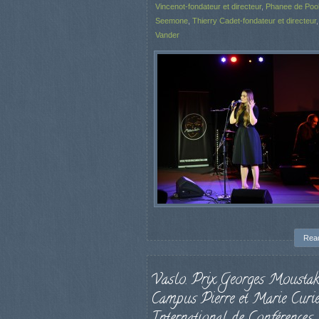
Vincenot-fondateur et directeur
,
Phanee de Poo
Seemone
,
Thierry Cadet-fondateur et directeur
Vander
Rea
Vaslo. Prix Georges Moustak
Campus Pierre et Marie Curie
International de Conférences,