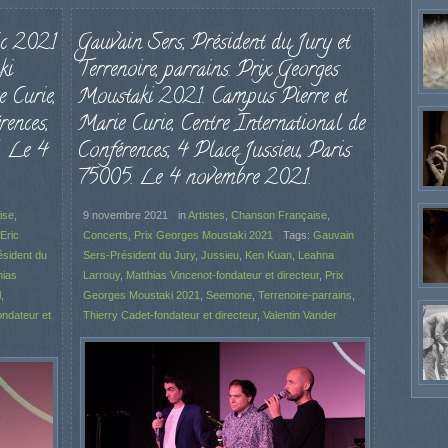
ic 2021
Gauvain Sers, Président du Jury et
ki
Terrenoire, parrains. Prix Georges
 Curie,
Moustaki 2021. Campus Pierre et
rences,
Marie Curie, Centre International de
. Le 4
Conférences, 4 Place Jussieu, Paris
75005. Le 4 novembre 2021.
ise
,
9 novembre 2021
in
Artistes
,
Chanson Française
,
Eric
Concerts
,
Prix Georges Moustaki 2021
Tags:
Gauvain
sident du
Sers-Président du Jury
,
Jussieu
,
Ken Kuan
,
Leahna
hias
Larrouy
,
Matthias Vincenot-fondateur et directeur
,
Prix
l
,
Georges Moustaki 2021
,
Seemone
,
Terrenoire-parrains
,
ondateur et
Thierry Cadet-fondateur et directeur
,
Valentin Vander