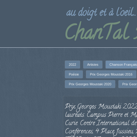
au doigt et à l'oeil...
ChanTal
2022
Artistes
Chanson Françai
Poésie
Prix Georges Moustaki 2016
Prix Georges Moustaki 2020
Prix Geo
Prix Georges Moustaki 2022,
lauréats. Campus Pierre et M
Curie. Centre International de
Conférences, 4 Place Jussieu, 