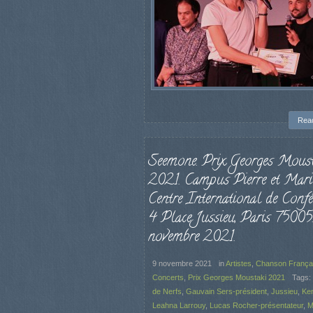
Rea
Seemone. Prix Georges Moust
2021. Campus Pierre et Marie
Centre International de Confé
4 Place Jussieu, Paris 75005
novembre 2021.
9 novembre 2021
in
Artistes
,
Chanson França
Concerts
,
Prix Georges Moustaki 2021
Tags:
de Nerfs
,
Gauvain Sers-président
,
Jussieu
,
Ke
Leahna Larrouy
,
Lucas Rocher-présentateur
,
M