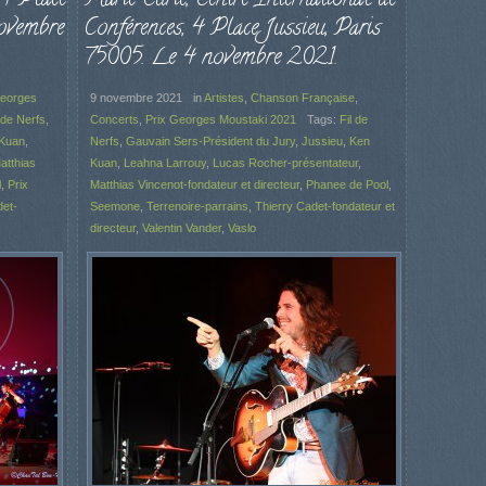
ovembre
Conférences, 4 Place Jussieu, Paris
75005. Le 4 novembre 2021.
Georges
9 novembre 2021
in
Artistes
,
Chanson Française
,
 de Nerfs
,
Concerts
,
Prix Georges Moustaki 2021
Tags:
Fil de
Kuan
,
Nerfs
,
Gauvain Sers-Président du Jury
,
Jussieu
,
Ken
atthias
Kuan
,
Leahna Larrouy
,
Lucas Rocher-présentateur
,
l
,
Prix
Matthias Vincenot-fondateur et directeur
,
Phanee de Pool
,
det-
Seemone
,
Terrenoire-parrains
,
Thierry Cadet-fondateur et
directeur
,
Valentin Vander
,
Vaslo