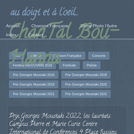
au doigt et à l'oeil...
ChanTal Bou-
Accueil
Chanson Française
D’une Photo l’Autre
Index
Contact
Hanna
2022
Artistes
Chanson Française
Concerts
Festival DécOUVRIR 2018
Festivals
Poésie
Prix Georges Moustaki 2016
Prix Georges Moustaki 2018
Prix Georges Moustaki 2019
Prix Georges Moustaki 2020
Prix Georges Moustaki 2021
Prix Georges Moustaki 2022
Prix Georges Moustaki 2022, les lauréats.
Campus Pierre et Marie Curie. Centre
International de Conférences, 4 Place Jussieu,