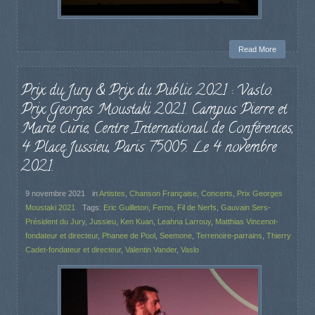
Read More
Prix du Jury & Prix du Public 2021 : Vaslo.
Prix Georges Moustaki 2021. Campus Pierre et
Marie Curie, Centre International de Conférences,
4 Place Jussieu, Paris 75005. Le 4 novembre
2021.
9 novembre 2021
in
Artistes
,
Chanson Française
,
Concerts
,
Prix Georges
Moustaki 2021
Tags:
Eric Guilleton
,
Ferno
,
Fil de Nerfs
,
Gauvain Sers-
Président du Jury
,
Jussieu
,
Ken Kuan
,
Leahna Larrouy
,
Matthias Vincenot-
fondateur et directeur
,
Phanee de Pool
,
Seemone
,
Terrenoire-parrains
,
Thierry
Cadet-fondateur et directeur
,
Valentin Vander
,
Vaslo