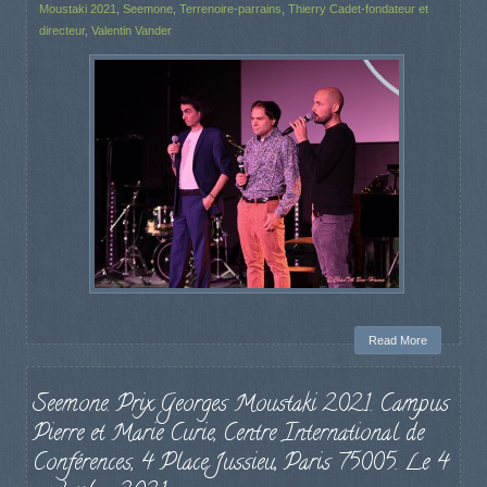
Moustaki 2021
,
Seemone
,
Terrenoire-parrains
,
Thierry Cadet-fondateur et
directeur
,
Valentin Vander
Read More
Seemone. Prix Georges Moustaki 2021. Campus
Pierre et Marie Curie, Centre International de
Conférences, 4 Place Jussieu, Paris 75005. Le 4