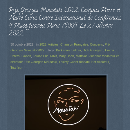
Prix Georges Moustaki 2022. Campus Pierre et
Marie Curie, Centre International de Conférences,
4 Place Jussieu, Paris 75005. Le 27 octobre
2022.
30 octobre 2022
in
2022
,
Artistes
,
Chanson Française
,
Concerts
,
Prix
Georges Moustaki 2022
Tags:
Barkanan
,
Belfour
,
Dick Annegarn
,
Emma
Peters
,
Gaben
,
Louise Ellie
,
MAB
,
Mary Bach
,
Matthias Vincenot-fondateur et
directeur
,
Prix Georges Moustaki
,
Thierry Cadet-fondateur et directeur
,
Toan'co