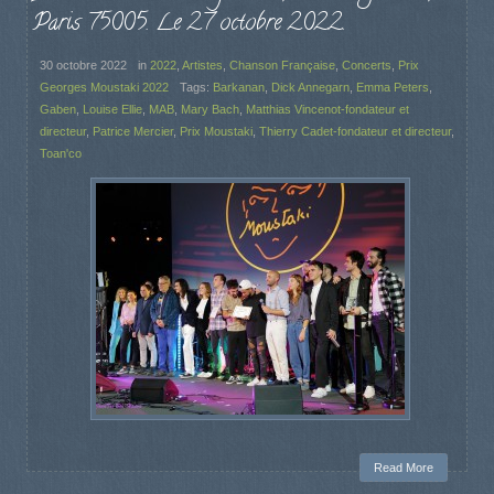
Paris 75005. Le 27 octobre 2022.
30 octobre 2022
in
2022
,
Artistes
,
Chanson Française
,
Concerts
,
Prix
Georges Moustaki 2022
Tags:
Barkanan
,
Dick Annegarn
,
Emma Peters
,
Gaben
,
Louise Ellie
,
MAB
,
Mary Bach
,
Matthias Vincenot-fondateur et
directeur
,
Patrice Mercier
,
Prix Moustaki
,
Thierry Cadet-fondateur et directeur
,
Toan'co
Read More