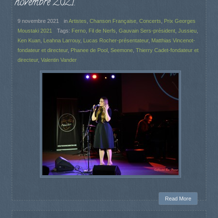
novembre 2021.
9 novembre 2021
in
Artistes
,
Chanson Française
,
Concerts
,
Prix Georges
Moustaki 2021
Tags:
Ferno
,
Fil de Nerfs
,
Gauvain Sers-président
,
Jussieu
,
Ken Kuan
,
Leahna Larrouy
,
Lucas Rocher-présentateur
,
Matthias Vincenot-
fondateur et directeur
,
Phanee de Pool
,
Seemone
,
Thierry Cadet-fondateur et
directeur
,
Valentin Vander
Read More