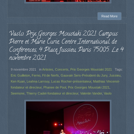
Read More
Vaslo. Prix Georges Moustaki 2021. Campus
Pierre et Marie Curie, Centre International de
Conférences, 4 Place Jussieu, Paris 75005. Le 4
novembre 2021.
9 novembre 2021
in
Artistes
,
Concerts
,
Prix Georges Moustaki 2021
Tags:
Eric Guilleton
,
Ferno
,
Fil de Nerfs
,
Gauvain Sers-Président du Jury
,
Jussieu
,
Ken Kuan
,
Leahna Larrouy
,
Lucas Rocher-présentateur
,
Matthias Vincenot-
fondateur et directeur
,
Phanee de Pool
,
Prix Georges Moustaki 2021
,
Seemone
,
Thierry Cadet-fondateur et directeur
,
Valentin Vander
,
Vaslo