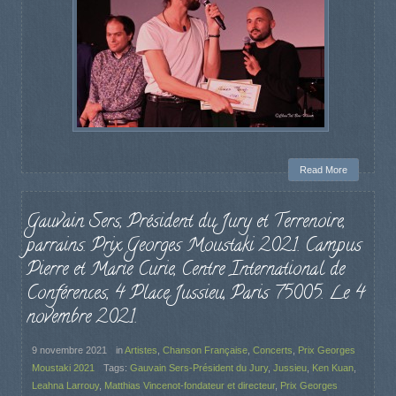
Read More
Gauvain Sers, Président du Jury et Terrenoire,
parrains. Prix Georges Moustaki 2021. Campus
Pierre et Marie Curie, Centre International de
Conférences, 4 Place Jussieu, Paris 75005. Le 4
novembre 2021.
9 novembre 2021
in
Artistes
,
Chanson Française
,
Concerts
,
Prix Georges
Moustaki 2021
Tags:
Gauvain Sers-Président du Jury
,
Jussieu
,
Ken Kuan
,
Leahna Larrouy
,
Matthias Vincenot-fondateur et directeur
,
Prix Georges