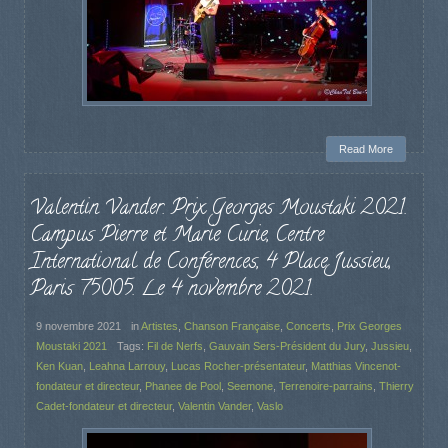
Read More
Valentin Vander. Prix Georges Moustaki 2021.
Campus Pierre et Marie Curie, Centre
International de Conférences, 4 Place Jussieu,
Paris 75005. Le 4 novembre 2021.
9 novembre 2021
in
Artistes
,
Chanson Française
,
Concerts
,
Prix Georges
Moustaki 2021
Tags:
Fil de Nerfs
,
Gauvain Sers-Président du Jury
,
Jussieu
,
Ken Kuan
,
Leahna Larrouy
,
Lucas Rocher-présentateur
,
Matthias Vincenot-
fondateur et directeur
,
Phanee de Pool
,
Seemone
,
Terrenoire-parrains
,
Thierry
Cadet-fondateur et directeur
,
Valentin Vander
,
Vaslo