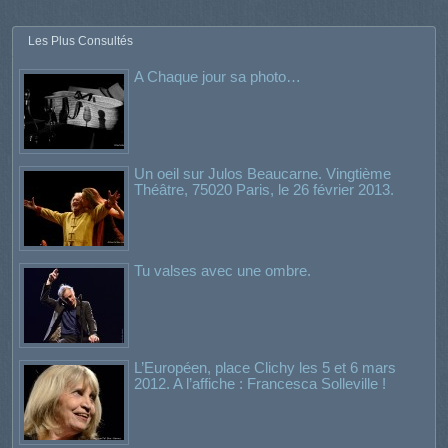
Les Plus Consultés
A Chaque jour sa photo…
Un oeil sur Julos Beaucarne. Vingtième
Théâtre, 75020 Paris, le 26 février 2013.
Tu valses avec une ombre.
L’Européen, place Clichy les 5 et 6 mars
2012. A l’affiche : Francesca Solleville !