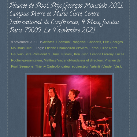
Phanee de Pool. Prix Georges Moustaki 2021.
Campus Pierre et Marie Curie, Centre
International de Conférences, 4 Place Jussieu,
Paris 75005. Le 4 novembre 2021.
9 novembre 2021
in
Artistes
,
Chanson Française
,
Concerts
,
Prix Georges
Moustaki 2021
Tags:
Etienne Champollion-claviers
,
Ferno
,
Fil de Nerfs
,
Gauvain Sers-Président du Jury
,
Jussieu
,
Ken Kuan
,
Leahna Larrouy
,
Lucas
Rocher-présentateur
,
Matthias Vincenot-fondateur et directeur
,
Phanee de
Pool
,
Seemone
,
Thierry Cadet-fondateur et directeur
,
Valentin Vander
,
Vaslo