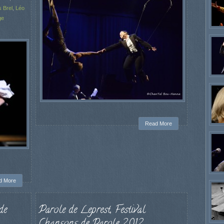
 Brel
,
Léo
ge
Read More
d More
de
Parole de Leprest, Festival
Chansons de Parole 2012.