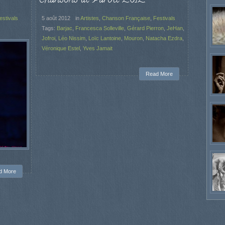
estivals
5 août 2012
in
Artistes
,
Chanson Française
,
Festivals
Tags:
Barjac
,
Francesca Solleville
,
Gérard Pierron
,
JeHan
,
Jofroi
,
Léo Nissim
,
Loïc Lantoine
,
Mouron
,
Natacha Ezdra
,
Véronique Estel
,
Yves Jamait
Read More
d More