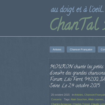
au doigt et à l'oeil...
ChanTal
Artistes
Chanson Française
Con
MOURON chante les petits 
d’oeuvre des grandes chansons
Forum Léo Ferré, 94200, Iv
Seine. Le 24 octobre 2015.
25 octobre 2015
in
Artistes
,
Chanson Françai
Concerts
Tags:
Alain Souchon
,
Allain Leprest
,
Charles Aznavour
,
Charles Trenet
,
Claude Lem