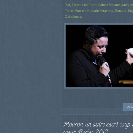
Piaf
,
Forum Leo Ferre
,
Gilbert Bécaud
,
Jacques
Ferré
,
Mouron
,
Nathalie Miravette
,
Renaud
,
Se
Gainsbourg
Rea
Mouron, un autre sacré coup 
coeur, Barjac 2012.