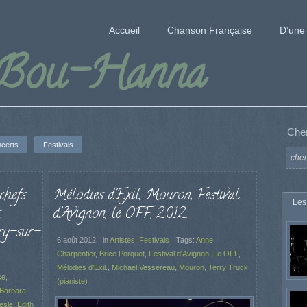
Accueil
Chanson Française
D’une 
 Bou-Hanna
Che
certs
Festivals
chefs
Mélodies d’Exil, Mouron, Festival
Les
.
d’Avignon, le OFF, 2012.
ry-sur-
6 août 2012
in
Artistes
,
Festivals
Tags:
Anne
Charpentier
,
Brice Porquet
,
Festival d'Avignon
,
Le OFF
,
Mélodies d'Exil.
,
Michaël Vessereau
,
Mouron
,
Terry Truck
se
,
(pianiste)
Barbara
,
esle
,
Edith