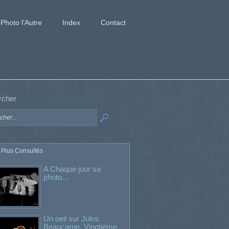
Photo l’Autre
Index
Contact
rcher
 Plus Consultés
A Chaque jour sa
photo…
Un oeil sur Julos
Beaucarne. Vingtième