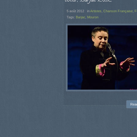
5 août 2012
in
Artistes
,
Chanson Française
,
F
Tags:
Barjac
,
Mouron
Rea