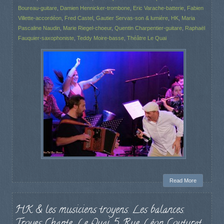
Boureau-guitare
,
Damien Hennicker-trombone
,
Eric Varache-batterie
,
Fabien
Villette-accordéon
,
Fred Castel
,
Gautier Servas-son & lumière
,
HK
,
Maria
Pascaline Naudin
,
Marie Riegel-choeur
,
Quentin Charpentier-guitare
,
Raphaël
Fauquier-saxophoniste
,
Teddy Moire-basse
,
Théâtre Le Quai
Read More
HK & les musiciens troyens. Les balances.
Troyes Chante, Le Quai, 5 Rue Léon Couturat,