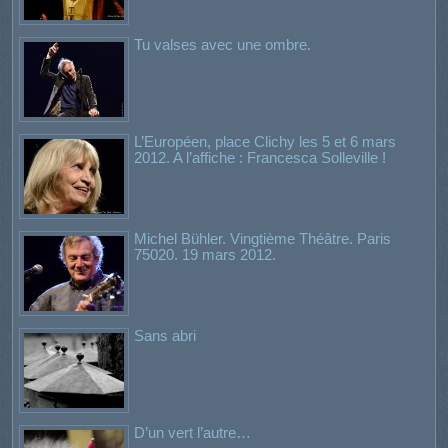
Tu valses avec une ombre.
L’Européen, place Clichy les 5 et 6 mars
2012. A l’affiche : Francesca Solleville !
Michel Bühler. Vingtième Théâtre. Paris
75020. 19 mars 2012.
Sans abri
D’un vert l’autre…