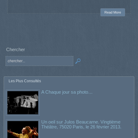
Read More
Chercher
Les Plus Consultés
A Chaque jour sa photo…
Un oeil sur Julos Beaucarne. Vingtième
Théâtre, 75020 Paris, le 26 février 2013.