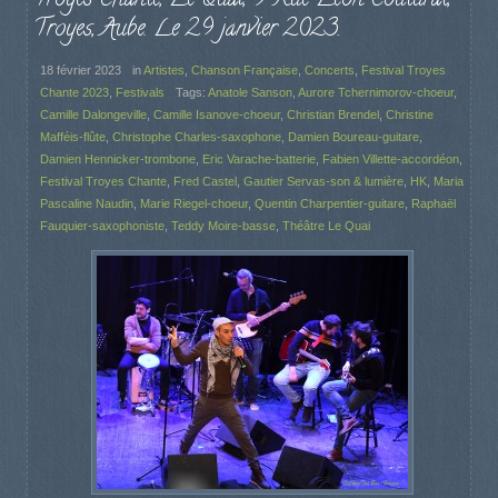
Troyes, Aube. Le 29 janvier 2023.
18 février 2023
in
Artistes
,
Chanson Française
,
Concerts
,
Festival Troyes
Chante 2023
,
Festivals
Tags:
Anatole Sanson
,
Aurore Tchernimorov-choeur
,
Camille Dalongeville
,
Camille Isanove-choeur
,
Christian Brendel
,
Christine
Mafféis-flûte
,
Christophe Charles-saxophone
,
Damien Boureau-guitare
,
Damien Hennicker-trombone
,
Eric Varache-batterie
,
Fabien Villette-accordéon
,
Festival Troyes Chante
,
Fred Castel
,
Gautier Servas-son & lumière
,
HK
,
Maria
Pascaline Naudin
,
Marie Riegel-choeur
,
Quentin Charpentier-guitare
,
Raphaël
Fauquier-saxophoniste
,
Teddy Moire-basse
,
Théâtre Le Quai