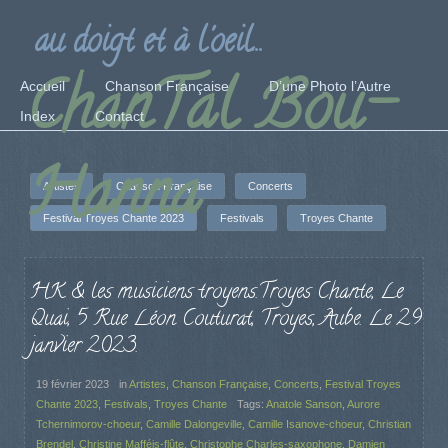
au doigt et à l'oeil...
ChanTal Bou-
Accueil
Chanson Française
D’une Photo l’Autre
Index
Contact
Hanna
Artistes
Chanson Française
Concerts
Festival Troyes Chante 2023
Festivals
Troyes Chante
HK & les musiciens troyens.Troyes Chante, Le
Quai, 5 Rue Léon Couturat, Troyes, Aube. Le 29
janvier 2023.
19 février 2023
in
Artistes
,
Chanson Française
,
Concerts
,
Festival Troyes
Chante 2023
,
Festivals
,
Troyes Chante
Tags:
Anatole Sanson
,
Aurore
Tchernimorov-choeur
,
Camille Dalongeville
,
Camille Isanove-choeur
,
Christian
Brendel
,
Christine Mafféis-flûte
,
Christophe Charles-saxophone
,
Damien