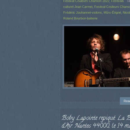
Festival Couleurs Chanson 2022
,
Festivals
T
culturel Jean Carmet
,
Festival Couleurs Chans
Frédéric Jouhannet-violons
,
Mûrs-Érigné
,
Nicol
Roland Bourbon-batterie
Rea
Boby Lapointe repiqué. La 
d’Air. Nantes 44000, le 14 m