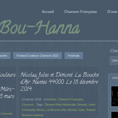
Accueil
Chanson Française
D’une 
 Bou-Hanna
Che
certs
Festival Couleurs Chanson 2022
Festivals
Couleurs
Nicolas Jules et Dimoné. La Bouche
Les
d’Air. Nantes 44000. Le 18 décembre
, Mûrs-
2014.
18 mars
12 janvier 2015
in
Artistes
,
Chanson Française
,
Concerts
Tags:
Clément Petit-Violoncelle
,
Dimoné
,
Jean-
Christophe Sirven
,
La Bouche d'Air
,
Nicolas Jules
,
Roland
,
Concerts
,
Bourbon-batterie