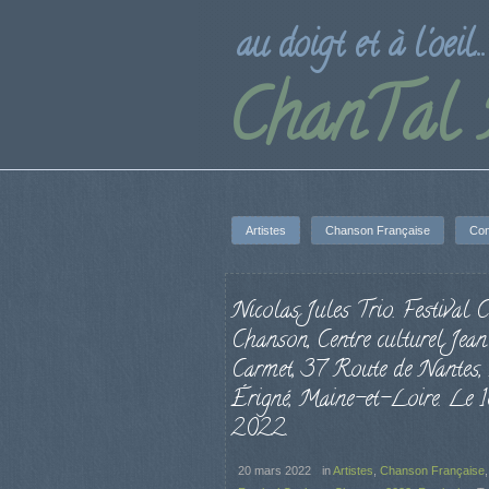
au doigt et à l'oeil...
ChanTal
Artistes
Chanson Française
Con
Nicolas Jules Trio. Festival 
Chanson, Centre culturel Jean
Carmet, 37 Route de Nantes
Érigné, Maine-et-Loire. Le 
2022.
20 mars 2022
in
Artistes
,
Chanson Française