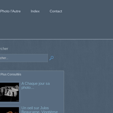
Photo l’Autre
Index
Contact
rcher
 Plus Consultés
A Chaque jour sa
photo…
Un oeil sur Julos
Beaucarne. Vingtième