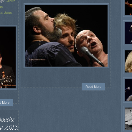
ags:
Centre
on
,
as Jules
,
Read More
d More
Bouche
ai 2013.