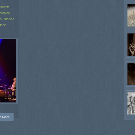
ncerts
velyne
ss
,
Nicolas
terie
,
d More