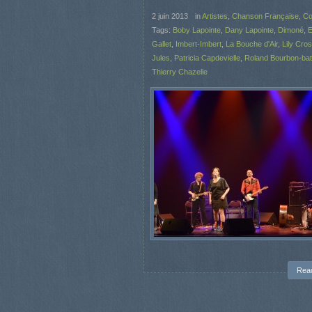
2 juin 2013
in
Artistes
,
Chanson Française
,
Co
Tags:
Boby Lapointe
,
Dany Lapointe
,
Dimoné
,
E
Gallet
,
Imbert-Imbert
,
La Bouche d'Air
,
Lily Cro
Jules
,
Patricia Capdevielle
,
Roland Bourbon-bat
Thierry Chazelle
Rea