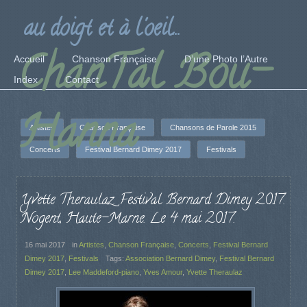
au doigt et à l'oeil...
ChanTal Bou-
Accueil
Chanson Française
D’une Photo l’Autre
Index
Contact
Hanna
Artistes
Chanson Française
Chansons de Parole 2015
Concerts
Festival Bernard Dimey 2017
Festivals
Yvette Theraulaz. Festival Bernard Dimey 2017.
Nogent, Haute-Marne. Le 4 mai 2017.
16 mai 2017
in
Artistes
,
Chanson Française
,
Concerts
,
Festival Bernard
Dimey 2017
,
Festivals
Tags:
Association Bernard Dimey
,
Festival Bernard
Dimey 2017
,
Lee Maddeford-piano
,
Yves Amour
,
Yvette Theraulaz