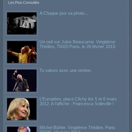
Les Plus Consultés
A Chaque jour sa photo…
Un oeil sur Julos Beaucarne. Vingtième
Théâtre, 75020 Paris, le 26 février 2013.
Tu valses avec une ombre.
L’Européen, place Clichy les 5 et 6 mars
2012. A l’affiche : Francesca Solleville !
Michel Bühler. Vingtième Théâtre. Paris