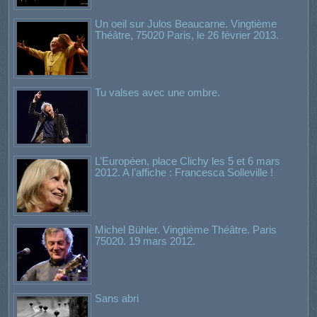
Un oeil sur Julos Beaucarne. Vingtième
Théâtre, 75020 Paris, le 26 février 2013.
Tu valses avec une ombre.
L’Européen, place Clichy les 5 et 6 mars
2012. A l’affiche : Francesca Solleville !
Michel Bühler. Vingtième Théâtre. Paris
75020. 19 mars 2012.
Sans abri