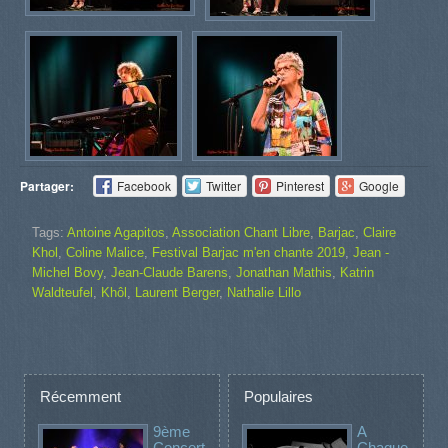
Partager:
Facebook
Twitter
Pinterest
Google
Tags:
Antoine Agapitos
,
Association Chant Libre
,
Barjac
,
Claire
Khol
,
Coline Malice
,
Festival Barjac m'en chante 2019
,
Jean -
Michel Bovy
,
Jean-Claude Barens
,
Jonathan Mathis
,
Katrin
Waldteufel
,
Khôl
,
Laurent Berger
,
Nathalie Lillo
Récemment
Populaires
9ème
A
Concert
Chaque