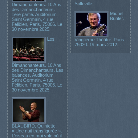
Solleville !
Dimanchanteurs. 10 Ans
des Dimanchanteurs.
Michel
1ère partie. Auditorium
Bühler.
Saint Germain, 4 rue
Félibien, Paris, 75006. Le
30 novembre 2025.
Les
Vingtième Théâtre. Paris
75020. 19 mars 2012.
Dimanchanteurs. 10 Ans
des Dimanchanteurs. Les
balances. Auditorium
Saint Germain, 4 rue
Félibien, Paris, 75006. Le
30 novembre 2025.
BLAUBIRD, Quintette,
« Une nuit transfigurée ».
L’oiseau en moi vole où il