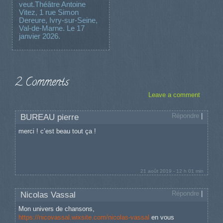
veut.Théâtre Antoine
Vitez, 1 rue Simon
Dereure, Ivry-sur-Seine,
Val-de-Marne. Le 17
janvier 2026.
2 Comments
Leave a comment
Répondre
|
BUREAU pierre
merci ! c’est beau tout ça !
21 août 2019 - 12 h 01 min
Répondre
|
Nicolas Vassal
Mon univers de chansons,
https://nicovassal.wixsite.com/nicolas-vassal
en vous