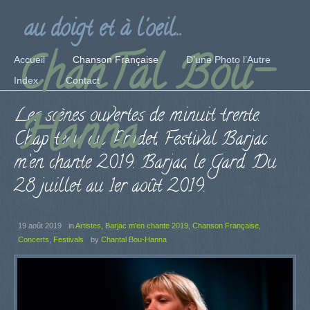
au doigt et à l'oeil...
ChanTal Bou-
Accueil
Chanson Française
D’une Photo l’Autre
Index
Contact
Les scènes ouvertes de minuit trente.
Hanna
Chapiteau du Pradet, Festival Barjac
m’en chante 2019. Barjac, le Gard. Du
28 juillet au 1er août 2019.
19 août 2019
in
Artistes
,
Barjac m'en chante 2019
,
Chanson Française
,
Concerts
,
Festivals
by
Chantal Bou-Hanna