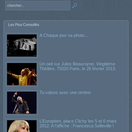
Les Plus Consultés
A Chaque jour sa photo…
Un oeil sur Julos Beaucarne. Vingtième
Théâtre, 75020 Paris, le 26 février 2013.
Tu valses avec une ombre.
L’Européen, place Clichy les 5 et 6 mars
2012. A l’affiche : Francesca Solleville !