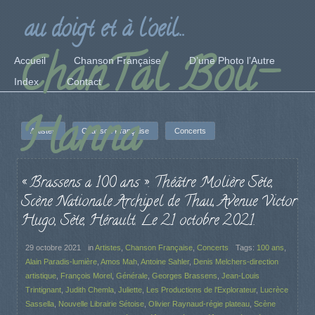
au doigt et à l'oeil...
ChanTal Bou-
Accueil
Chanson Française
D’une Photo l’Autre
Index
Contact
Hanna
Artistes
Chanson Française
Concerts
« Brassens a 100 ans ». Théâtre Molière Sète,
Scène Nationale Archipel de Thau, Avenue Victor
Hugo, Sète, Hérault. Le 21 octobre 2021.
29 octobre 2021
in
Artistes
,
Chanson Française
,
Concerts
Tags:
100 ans
,
Alain Paradis-lumière
,
Amos Mah
,
Antoine Sahler
,
Denis Melchers-direction
artistique
,
François Morel
,
Générale
,
Georges Brassens
,
Jean-Louis
Trintignant
,
Judith Chemla
,
Juliette
,
Les Productions de l'Explorateur
,
Lucrèce
Sassella
,
Nouvelle Librairie Sétoise
,
Olivier Raynaud-régie plateau
,
Scène