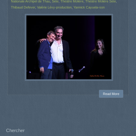
Nationale Archipel de Thau
,
Sète
,
Théâtre Molière
,
Théâtre Molière Sète
,
Thibaud Defever
,
Valérie Lévy-production
,
Yannick Cayuela-son
Read More
Chercher