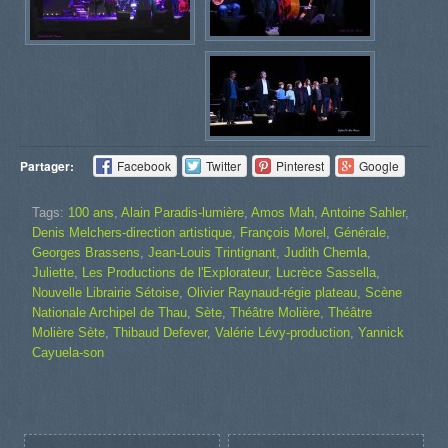
Partager:
Facebook
Twitter
Pinterest
Google
Tags:
100 ans
,
Alain Paradis-lumière
,
Amos Mah
,
Antoine Sahler
,
Denis Melchers-direction artistique
,
François Morel
,
Générale
,
Georges Brassens
,
Jean-Louis Trintignant
,
Judith Chemla
,
Juliette
,
Les Productions de l'Explorateur
,
Lucrèce Sassella
,
Nouvelle Librairie Sétoise
,
Olivier Raynaud-régie plateau
,
Scène
Nationale Archipel de Thau
,
Sète
,
Théâtre Molière
,
Théâtre
Molière Sète
,
Thibaud Defever
,
Valérie Lévy-production
,
Yannick
Cayuela-son