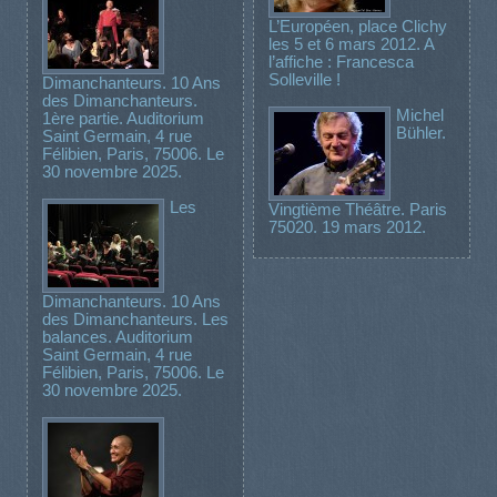
L’Européen, place Clichy
les 5 et 6 mars 2012. A
l’affiche : Francesca
Solleville !
Dimanchanteurs. 10 Ans
des Dimanchanteurs.
Michel
1ère partie. Auditorium
Bühler.
Saint Germain, 4 rue
Félibien, Paris, 75006. Le
30 novembre 2025.
Les
Vingtième Théâtre. Paris
75020. 19 mars 2012.
Dimanchanteurs. 10 Ans
des Dimanchanteurs. Les
balances. Auditorium
Saint Germain, 4 rue
Félibien, Paris, 75006. Le
30 novembre 2025.