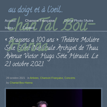
au doigt et à l'oeil...
ChanTal Bou-
Accueil
Chanson Française
D’une Photo l’Autre
Index
Contact
« Brassens a 100 ans ». Théâtre Molière
Hanna
Sète, Scène Nationale Archipel de Thau,
Avenue Victor Hugo, Sète, Hérault. Le
21 octobre 2021.
29 octobre 2021
in
Artistes
,
Chanson Française
,
Concerts
by
Chantal Bou-Hanna