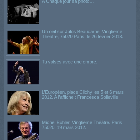
A Chaque jour sa photo…
Un oeil sur Julos Beaucarne. Vingtième
Théâtre, 75020 Paris, le 26 février 2013.
Tu valses avec une ombre.
L’Européen, place Clichy les 5 et 6 mars
2012. A l’affiche : Francesca Solleville !
Michel Bühler. Vingtième Théâtre. Paris
75020. 19 mars 2012.