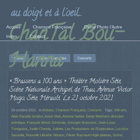
au doigt et à l'oeil...
ChanTal Bou-
Accueil
Chanson Française
D’une Photo l’Autre
Index
Contact
Hanna
Artistes
Chanson Française
Concerts
« Brassens a 100 ans ». Théâtre Molière Sète,
Scène Nationale Archipel de Thau, Avenue Victor
Hugo, Sète, Hérault. Le 21 octobre 2021.
29 octobre 2021
in
Artistes
,
Chanson Française
,
Concerts
Tags:
100 ans
,
Alain Paradis-lumière
,
Amos Mah
,
Antoine Sahler
,
Denis Melchers-direction
artistique
,
François Morel
,
Générale
,
Georges Brassens
,
Jean-Louis
Trintignant
,
Judith Chemla
,
Juliette
,
Les Productions de l'Explorateur
,
Lucrèce
Sassella
,
Nouvelle Librairie Sétoise
,
Olivier Raynaud-régie plateau
,
Scène