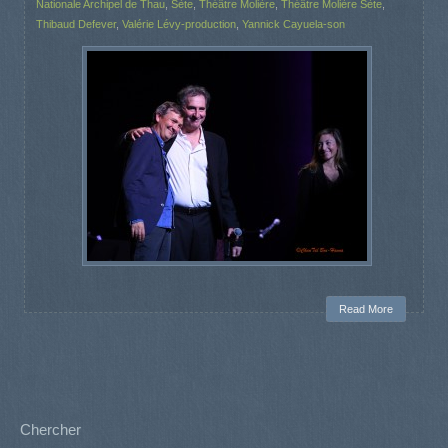
Nationale Archipel de Thau
,
Sète
,
Théâtre Molière
,
Théâtre Molière Sète
,
Thibaud Defever
,
Valérie Lévy-production
,
Yannick Cayuela-son
Read More
Chercher