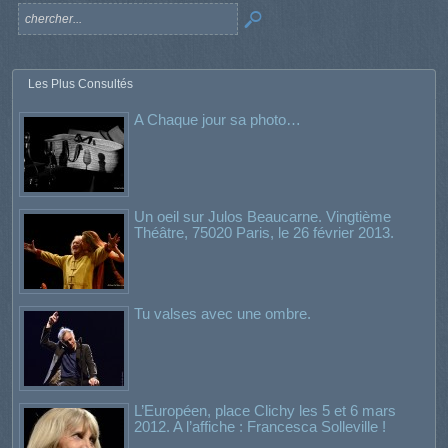
Les Plus Consultés
A Chaque jour sa photo…
Un oeil sur Julos Beaucarne. Vingtième
Théâtre, 75020 Paris, le 26 février 2013.
Tu valses avec une ombre.
L’Européen, place Clichy les 5 et 6 mars
2012. A l’affiche : Francesca Solleville !