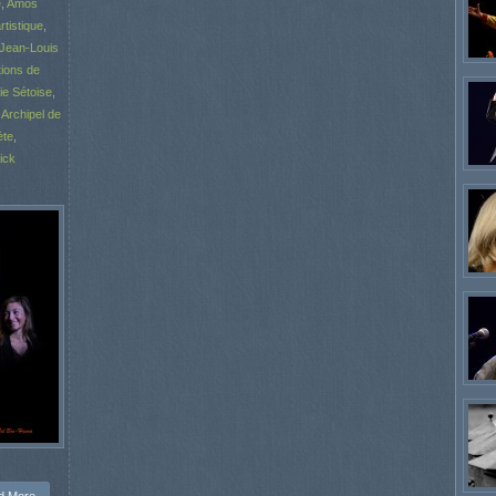
e
,
Amos
rtistique
,
Jean-Louis
ions de
rie Sétoise
,
Archipel de
ète
,
ick
d More