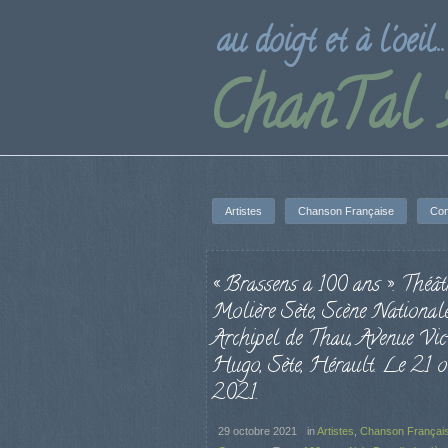
au doigt et à l'oeil...
ChanTal
Artistes
Chanson Française
Con
« Brassens a 100 ans ». Théât
Molière Sète, Scène National
Archipel de Thau, Avenue Vic
Hugo, Sète, Hérault. Le 21 o
2021.
29 octobre 2021
in
Artistes
,
Chanson Françai