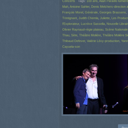
Concerts
Tags:
100 ans
,
Alain Paradis-lumièr
Mah
,
Antoine Sahler
,
Denis Melchers-direction a
François Morel
,
Générale
,
Georges Brassens
,
Trintignant
,
Judith Chemla
,
Juliette
,
Les Product
l'Explorateur
,
Lucrèce Sassella
,
Nouvelle Librai
Olivier Raynaud-régie plateau
,
Scène Nationale 
Thau
,
Sète
,
Théâtre Molière
,
Théâtre Molière S
Thibaud Defever
,
Valérie Lévy-production
,
Yann
Cayuela-son
Rea