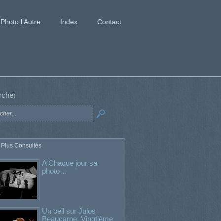
Photo l’Autre
Index
Contact
rcher
 Plus Consultés
A Chaque jour sa
photo…
Un oeil sur Julos
Beaucarne. Vingtième