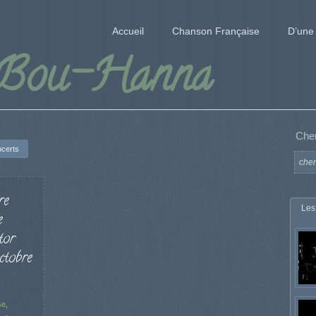
Accueil
Chanson Française
D’une 
 Bou-Hanna
Che
certs
re
Les
e
tor
ctobre
se
,