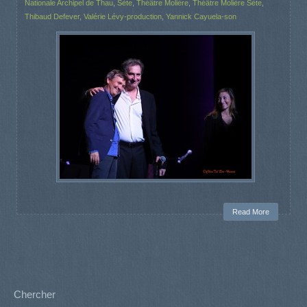
Nationale Archipel de Thau
,
Sète
,
Théâtre Molière
,
Théâtre Molière Sète
,
Thibaud Defever
,
Valérie Lévy-production
,
Yannick Cayuela-son
Read More
Chercher