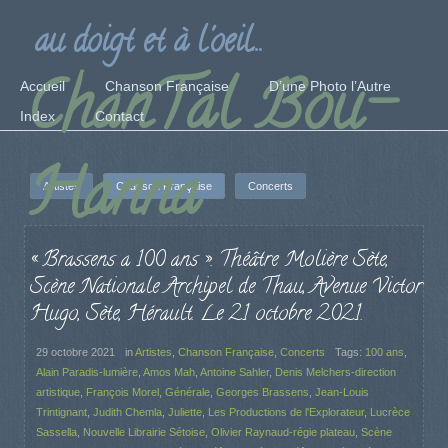
au doigt et à l'oeil...
ChanTal Bou-
Accueil
Chanson Française
D’une Photo l’Autre
Index
Contact
Hanna
Artistes
Chanson Française
Concerts
« Brassens a 100 ans ». Théâtre Molière Sète,
Scène Nationale Archipel de Thau, Avenue Victor
Hugo, Sète, Hérault. Le 21 octobre 2021.
29 octobre 2021
in
Artistes
,
Chanson Française
,
Concerts
Tags:
100 ans
,
Alain Paradis-lumière
,
Amos Mah
,
Antoine Sahler
,
Denis Melchers-direction
artistique
,
François Morel
,
Générale
,
Georges Brassens
,
Jean-Louis
Trintignant
,
Judith Chemla
,
Juliette
,
Les Productions de l'Explorateur
,
Lucrèce
Sassella
,
Nouvelle Librairie Sétoise
,
Olivier Raynaud-régie plateau
,
Scène