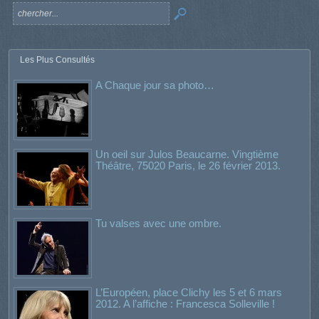
Les Plus Consultés
A Chaque jour sa photo…
Un oeil sur Julos Beaucarne. Vingtième
Théâtre, 75020 Paris, le 26 février 2013.
Tu valses avec une ombre.
L’Européen, place Clichy les 5 et 6 mars
2012. A l’affiche : Francesca Solleville !