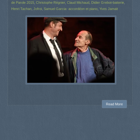
de Parole 2015
,
Christophe Régnier
,
Claud Michaud
,
Didier Grebot-batterie
,
Henri Tachan
,
Jofroi
,
Samuel Garcia- accordéon et piano
,
Yves Jamait
Read More