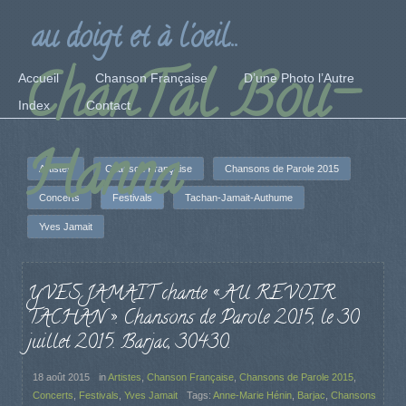
au doigt et à l'oeil...
ChanTal Bou-
Accueil
Chanson Française
D’une Photo l’Autre
Index
Contact
Hanna
Artistes
Chanson Française
Chansons de Parole 2015
Concerts
Festivals
Tachan-Jamait-Authume
Yves Jamait
YVES JAMAIT chante « AU REVOIR
TACHAN ». Chansons de Parole 2015, le 30
juillet 2015. Barjac, 30430.
18 août 2015
in
Artistes
,
Chanson Française
,
Chansons de Parole 2015
,
Concerts
,
Festivals
,
Yves Jamait
Tags:
Anne-Marie Hénin
,
Barjac
,
Chansons