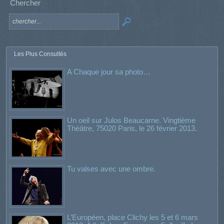
Chercher
Les Plus Consultés
A Chaque jour sa photo…
Un oeil sur Julos Beaucarne. Vingtième
Théâtre, 75020 Paris, le 26 février 2013.
Tu valses avec une ombre.
L’Européen, place Clichy les 5 et 6 mars